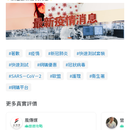
著數
疫情
新冠肺炎
快速測試套裝
快速測試
網購優惠
冠狀病毒
SARS－CoV－2
歐盟
護理
衞生署
網購平台
更多真實評價
風傳媒
營養教
旅遊攻略
生