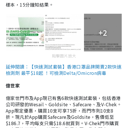
樣本，15分鐘知結果。
+2
點擊圖片放大
延伸閱讀：【快速測試套裝】香港口罩品牌開賣2款快速
檢測劑 最平$18起 ！可檢測Delta/Omicron病毒
億世家
億家世門市及App現已有售6款快速測試套裝，包括香港
公司研發的Wesail、Goldsite、Safecare、及V-Chek。
App限定優惠，購買10支可享75折，而門市則10支8
折。現凡於App購買Safecare及Goldsite，售價低至
$186.7，平均每支只需$18.6就買到。V-Chek門市購買