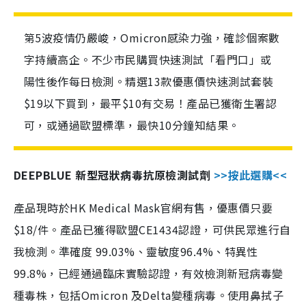
第5波疫情仍嚴峻，Omicron感染力強，確診個案數
字持續高企。不少市民購買快速測試「看門口」或
陽性後作每日檢測。精選13款優惠價快速測試套裝
$19以下買到，最平$10有交易！產品已獲衛生署認
可，或通過歐盟標準，最快10分鐘知結果。
DEEPBLUE 新型冠狀病毒抗原檢測試劑
>>按此選購<<
產品現時於HK Medical Mask官網有售，優惠價只要
$18/件。產品已獲得歐盟CE1434認證，可供民眾進行自
我檢測。準確度 99.03%、靈敏度96.4%、特異性
99.8%，已經通過臨床實驗認證，有效檢測新冠病毒變
種毒株，包括Omicron 及Delta變種病毒。使用鼻拭子