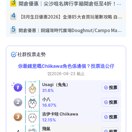
3
開倉優惠｜尖沙咀名牌行李箱開倉低至4折！一連5日 American Tourister/ace./Hallmark $200起！
4
【8月生日優惠2026】全港85大食買玩著數攻略 自助餐/火鍋放題同行免費＋誠品/DONKI送現金券
5
開倉優惠｜銅鑼灣時代廣場Doughnut/Campo Marzio開倉低至1折！背囊、書包、手袋劈價$200起