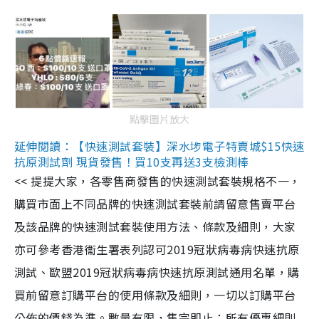
點擊圖片放大
延伸閱讀：【快速測試套裝】深水埗電子特賣城$15快速
抗原測試劑 現貨發售！買10支再送3支檢測棒
<< 提提大家，各零售商發售的快速測試套裝規格不一，
購買市面上不同品牌的快速測試套裝前請留意售賣平台
及該品牌的快速測試套裝使用方法、條款及細則，大家
亦可參考香港衞生署表列認可2019冠狀病毒病快速抗原
測試、歐盟2019冠狀病毒病快速抗原測試通用名單，購
買前留意訂購平台的使用條款及細則，一切以訂購平台
公佈的價錢為準。數量有限，售完即止；所有優惠細則