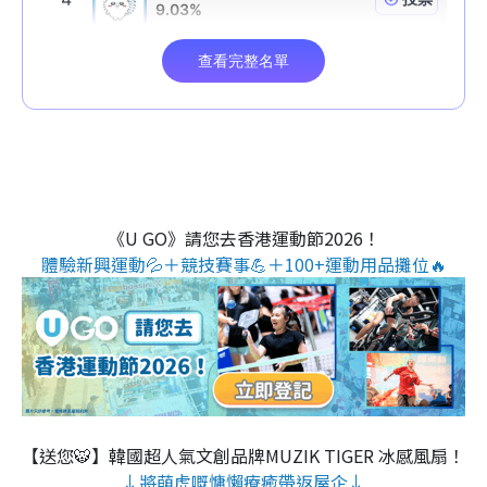
《U GO》請您去香港運動節2026！
體驗新興運動💦＋競技賽事💪＋100+運動用品攤位🔥
【送您🐯】韓國超人氣文創品牌MUZIK TIGER 冰感風扇！
↓將萌虎嘅慵懶療癒帶返屋企↓