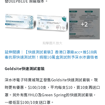
發DEEPBLUE 原廠版本。
+2
點擊圖片放大
延伸閱讀：【快速測試套裝】香港口罩廠acc+推$18病
毒抗原快速測試劑！捐贈10萬盒測試劑予深水埗露宿者
Goldsite快速測試套裝
深水埗電子特賣城現正發售Goldsite快速測試套裝，現
時更有優惠，$100/10支，平均每支$10，買10支再送口
罩。另外有售YHLO及Green Spring的快速測試套裝，
一樣低至$100/10支送口罩。