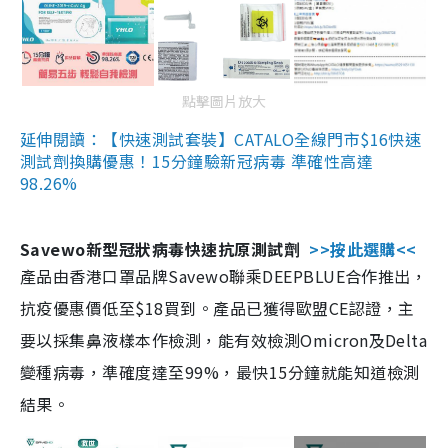
點擊圖片放大
延伸閱讀：【快速測試套裝】CATALO全線門市$16快速
測試劑換購優惠！15分鐘驗新冠病毒 準確性高達
98.26%
Savewo新型冠狀病毒快速抗原測試劑
>>按此選購<<
產品由香港口罩品牌Savewo聯乘DEEPBLUE合作推出，
抗疫優惠價低至$18買到。產品已獲得歐盟CE認證，主
要以採集鼻液樣本作檢測，能有效檢測Omicron及Delta
變種病毒，準確度達至99%，最快15分鐘就能知道檢測
結果。