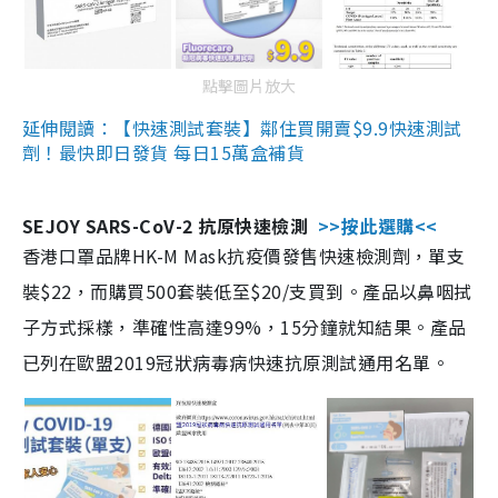
點擊圖片放大
延伸閱讀：【快速測試套裝】鄰住買開賣$9.9快速測試
劑！最快即日發貨 每日15萬盒補貨
SEJOY SARS-CoV-2 抗原快速檢測
>>按此選購<<
香港口罩品牌HK-M Mask抗疫價發售快速檢測劑，單支
裝$22，而購買500套裝低至$20/支買到。產品以鼻咽拭
子方式採樣，準確性高達99%，15分鐘就知結果。產品
已列在歐盟2019冠狀病毒病快速抗原測試通用名單。