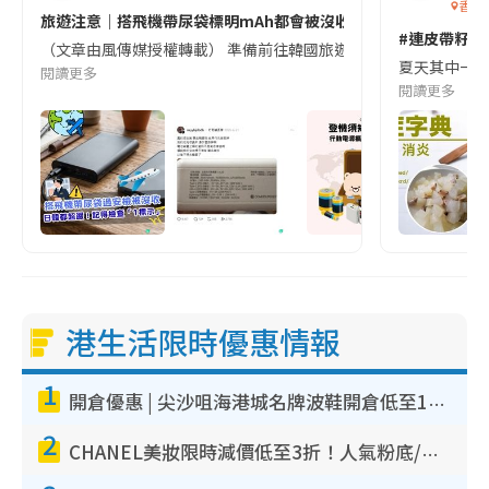
香港
旅遊注意｜搭飛機帶尿袋標明mAh都會被沒收😱出發前切記檢查「1
#連皮帶籽都
（文章由風傳媒授權轉載） 準備前往韓國旅遊的民眾，近期要特別留
夏天其中一種時
閱讀更多
閱讀更多
港生活限時優惠情報
1
開倉優惠 | 尖沙咀海港城名牌波鞋開倉低至1折！On鞋$899起／Joy&Peace鞋履$98起
2
CHANEL美妝限時減價低至3折！人氣粉底/唇膏/精華液低至$275！COCO香水都有平