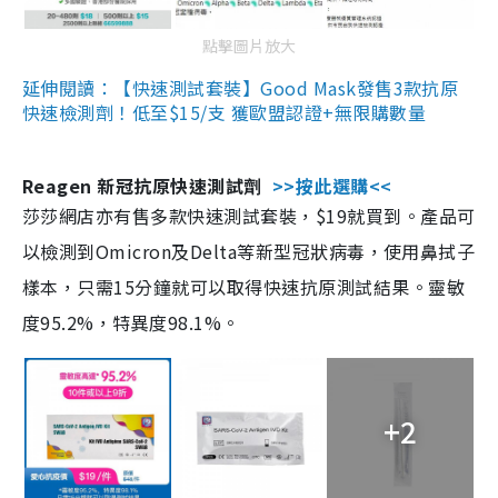
點擊圖片放大
延伸閱讀：【快速測試套裝】Good Mask發售3款抗原
快速檢測劑！低至$15/支 獲歐盟認證+無限購數量
Reagen 新冠抗原快速測試劑
>>按此選購<<
莎莎網店亦有售多款快速測試套裝，$19就買到。產品可
以檢測到Omicron及Delta等新型冠狀病毒，使用鼻拭子
樣本，只需15分鐘就可以取得快速抗原測試結果。靈敏
度95.2%，特異度98.1%。
+2