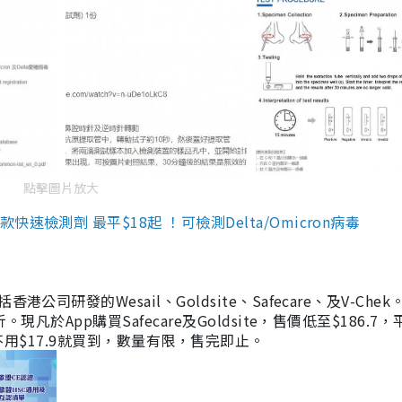
點擊圖片放大
檢測劑 最平$18起 ！可檢測Delta/Omicron病毒
研發的Wesail、Goldsite、Safecare、及V-Chek。
凡於App購買Safecare及Goldsite，售價低至$186.7
均不用$17.9就買到，數量有限，售完即止。