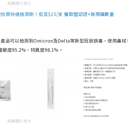
點擊圖片放大
3款抗原快速檢測劑！低至$15/支 獲歐盟認證+無限購數量
品可以檢測到Omicron及Delta等新型冠狀病毒，使用鼻拭
度95.2%，特異度98.1%。
點擊圖片放大