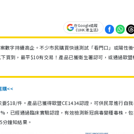
在Google追蹤
《UHK 港生活》
診個案數字持續高企。不少市民購買快速測試「看門口」或陽性後
以下買到，最平$10有交易！產品已獲衛生署認可，或通過歐盟
選購<<
惠價只要$18/件。產品已獲得歐盟CE1434認證，可供民眾進行自
性99.8%，已經通過臨床實驗認證，有效檢測新冠病毒變種毒株，
，15分鐘知結果。