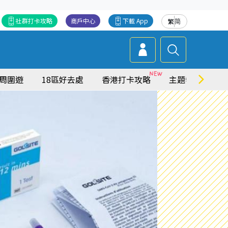
社群打卡攻略
商戶中心
下載 App
繁
简
周圍遊
18區好去處
香港打卡攻略
主題特集