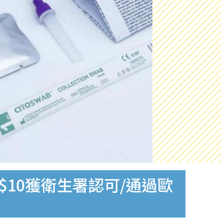
$10獲衛生署認可/通過歐