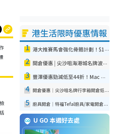
港生活限時優惠情報
1
作
港大推賽馬會強化骨骼計劃！$100骨質密度X光檢查 完成免費運動訓練送超市禮券！附參加資格
標
2
開倉優惠 | 尖沙咀海港城名牌波鞋開倉低至1折！On鞋$899起／Joy&Peace鞋履$98起
3
豐澤優惠勁減低至44折！Mac mini/iPhone17Pro大減價！廚房家電$220起
4
開倉優惠｜尖沙咀名牌行李箱開倉低至4折！一連5日 American Tourister/ace./Hallmark $200起！
5
我檢
廚具開倉｜特福Tefal廚具/家電開倉低至3折！$220起買平底鍋/炒鑊/湯煲！電飯煲/吸塵機/燙斗$418起
包括
U GO 本週好去處