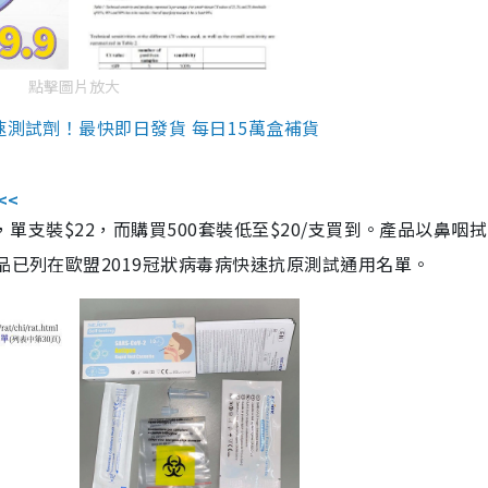
點擊圖片放大
速測試劑！最快即日發貨 每日15萬盒補貨
<<
，單支裝$22，而購買500套裝低至$20/支買到。產品以鼻咽
品已列在歐盟2019冠狀病毒病快速抗原測試通用名單。