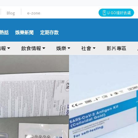
Blog
e-zone
U GO搵好去處
熱話
娛樂新聞
定期存款
情報
飲食情報
娛樂
社會
影片專區