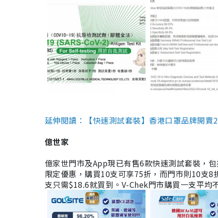
延伸閱讀：【快速測試套裝】香港口罩品牌開賣2款快速
億世家
億家世門市及App現已有售6款快速測試套裝，包括香港公司
限定優惠，購買10支可享75折，而門市則10支8折。現
支只需$18.6就買到。V-Chek門市購買一支平