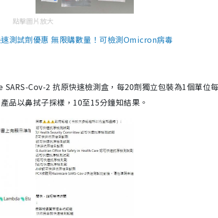
點擊圖片放大
測試劑優惠 無限購數量！可檢測Omicron病毒
are SARS-Cov-2 抗原快速檢測盒，每20劑獨立包裝為1個單位
5。產品以鼻拭子採樣，10至15分鐘知結果。