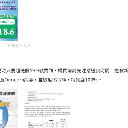
點擊圖片放大
劑，現時只要超低價$9.9就買到，購買前請先注意送貨時間！這款
Omicorn病毒，靈敏度92.2%，特異度100%。