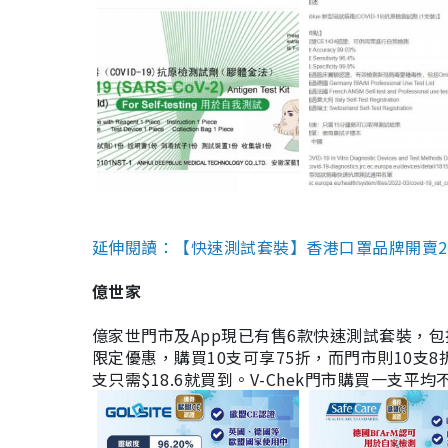
延伸閱讀：【快速測試套裝】香港口罩品牌開賣2款快速
億世家
億家世門市及App現已有售6款快速測試套裝，包括香港公司
限定優惠，購買10支可享75折，而門市則10支8折。現
支只需$18.6就買到。V-Chek門市購買一支平