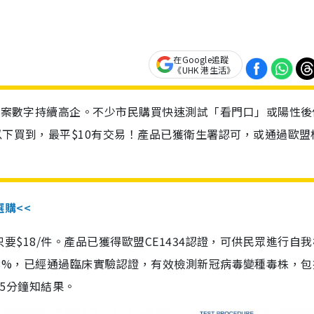
在Google追蹤
《UHK 港生活》
診個案數字持續高企。不少市民購買快速測試「看門口」或陽性後
以下買到，最平$10有交易！產品已獲衛生署認可，或通過歐盟
選購<<
惠價只要$18/件。產品已獲得歐盟CE1434認證，可供民眾進行自
性99.8%，已經通過臨床實驗認證，有效檢測新冠病毒變種毒株，
，15分鐘知結果。