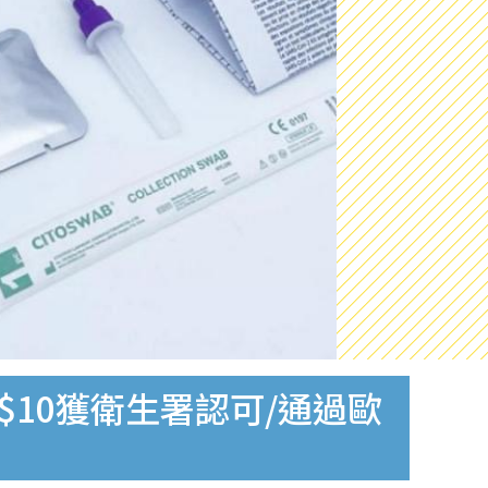
$10獲衛生署認可/通過歐