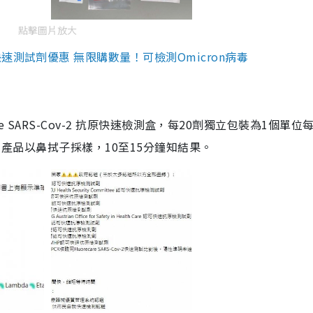
點擊圖片放大
測試劑優惠 無限購數量！可檢測Omicron病毒
are SARS-Cov-2 抗原快速檢測盒，每20劑獨立包裝為1個單位
5。產品以鼻拭子採樣，10至15分鐘知結果。