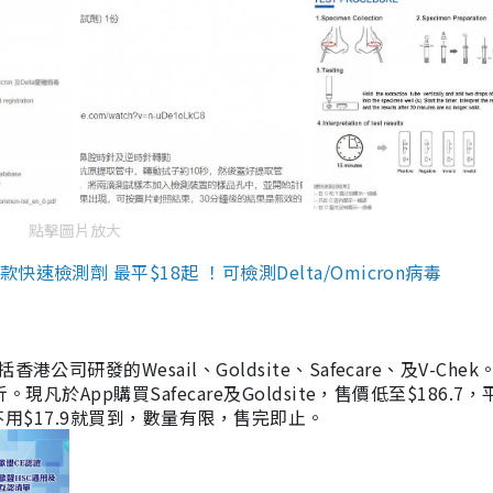
點擊圖片放大
檢測劑 最平$18起 ！可檢測Delta/Omicron病毒
研發的Wesail、Goldsite、Safecare、及V-Chek。
凡於App購買Safecare及Goldsite，售價低至$186.7
均不用$17.9就買到，數量有限，售完即止。