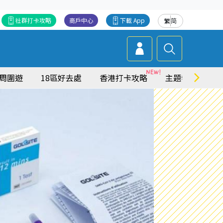
社群打卡攻略
商戶中心
下載 App
繁
简
周圍遊
18區好去處
香港打卡攻略
主題特集