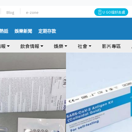
Blog
e-zone
U GO搵好去處
熱話
娛樂新聞
定期存款
情報
飲食情報
娛樂
社會
影片專區