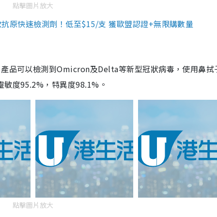
點擊圖片放大
3款抗原快速檢測劑！低至$15/支 獲歐盟認證+無限購數量
品可以檢測到Omicron及Delta等新型冠狀病毒，使用鼻拭
度95.2%，特異度98.1%。
點擊圖片放大