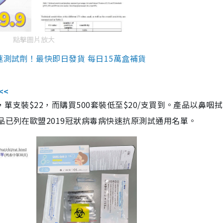
點擊圖片放大
速測試劑！最快即日發貨 每日15萬盒補貨
<<
，單支裝$22，而購買500套裝低至$20/支買到。產品以鼻咽
品已列在歐盟2019冠狀病毒病快速抗原測試通用名單。