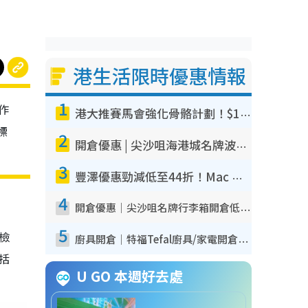
港生活限時優惠情報
1
作
港大推賽馬會強化骨骼計劃！$100骨質密度X光檢查 完成免費運動訓練送超市禮券！附參加資格
標
2
開倉優惠 | 尖沙咀海港城名牌波鞋開倉低至1折！On鞋$899起／Joy&Peace鞋履$98起
3
豐澤優惠勁減低至44折！Mac mini/iPhone17Pro大減價！廚房家電$220起
4
開倉優惠｜尖沙咀名牌行李箱開倉低至4折！一連5日 American Tourister/ace./Hallmark $200起！
5
我檢
廚具開倉｜特福Tefal廚具/家電開倉低至3折！$220起買平底鍋/炒鑊/湯煲！電飯煲/吸塵機/燙斗$418起
包括
U GO 本週好去處