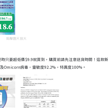
點擊圖片放大
劑，現時只要超低價$9.9就買到，購買前請先注意送貨時間！這款
Omicorn病毒，靈敏度92.2%，特異度100%。