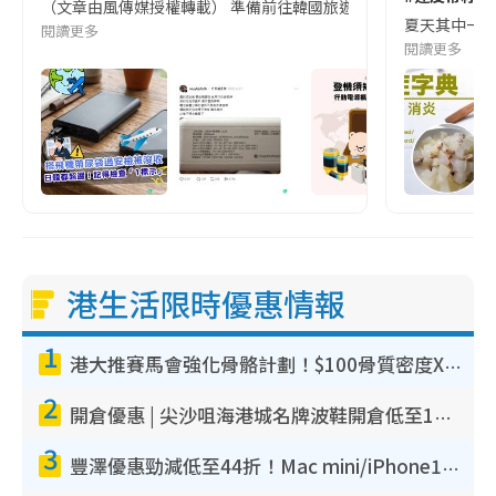
（文章由風傳媒授權轉載） 準備前往韓國旅遊的民眾，近期要特別留
夏天其中一種時
閱讀更多
閱讀更多
港生活限時優惠情報
1
港大推賽馬會強化骨骼計劃！$100骨質密度X光檢查 完成免費運動訓練送超市禮券！附參加資格
2
開倉優惠 | 尖沙咀海港城名牌波鞋開倉低至1折！On鞋$899起／Joy&Peace鞋履$98起
3
豐澤優惠勁減低至44折！Mac mini/iPhone17Pro大減價！廚房家電$220起