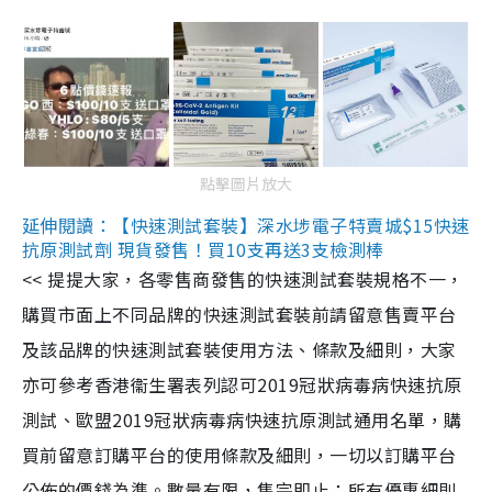
點擊圖片放大
延伸閱讀：【快速測試套裝】深水埗電子特賣城$15快速
抗原測試劑 現貨發售！買10支再送3支檢測棒
<< 提提大家，各零售商發售的快速測試套裝規格不一，
購買市面上不同品牌的快速測試套裝前請留意售賣平台
及該品牌的快速測試套裝使用方法、條款及細則，大家
亦可參考香港衞生署表列認可2019冠狀病毒病快速抗原
測試、歐盟2019冠狀病毒病快速抗原測試通用名單，購
買前留意訂購平台的使用條款及細則，一切以訂購平台
公佈的價錢為準。數量有限，售完即止；所有優惠細則