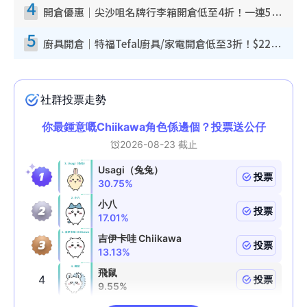
4
開倉優惠｜尖沙咀名牌行李箱開倉低至4折！一連5日 American Tourister/ace./Hallmark $200起！
5
廚具開倉｜特福Tefal廚具/家電開倉低至3折！$220起買平底鍋/炒鑊/湯煲！電飯煲/吸塵機/燙斗$418起