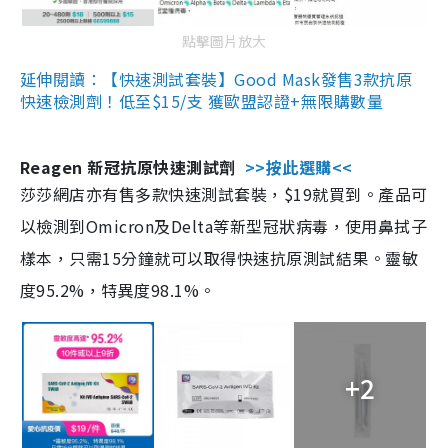
點擊圖片放大
延伸閱讀：【快速測試套裝】Good Mask發售3款抗原
快速檢測劑！低至$15/支 獲歐盟認證+無限購數量
Reagen 新冠抗原快速測試劑
>>按此選購<<
莎莎網店亦有售多款快速測試套裝，$19就買到。產品可
以檢測到Omicron及Delta等新型冠狀病毒，使用鼻拭子
樣本，只需15分鐘就可以取得快速抗原測試結果。靈敏
度95.2%，特異度98.1%。
+2