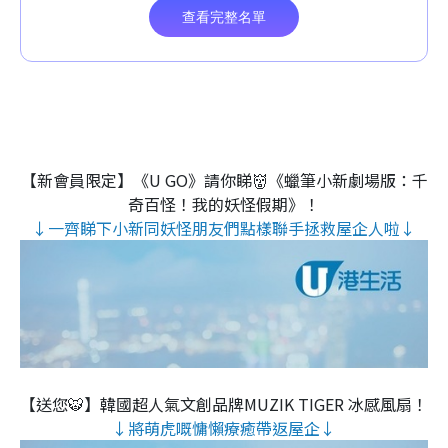
【新會員限定】《U GO》請你睇👹《蠟筆小新劇場版：千
奇百怪！我的妖怪假期》！
↓一齊睇下小新同妖怪朋友們點樣聯手拯救屋企人啦↓
【送您🐯】韓國超人氣文創品牌MUZIK TIGER 冰感風扇！
↓將萌虎嘅慵懶療癒帶返屋企↓