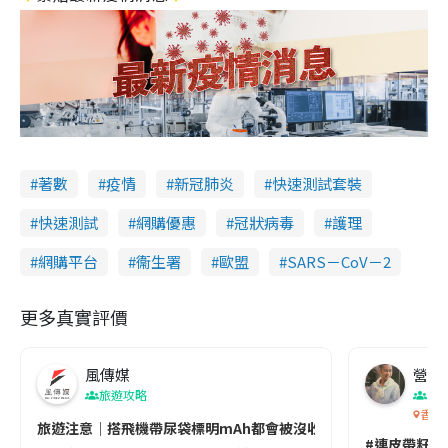
著數
疫情
新冠肺炎
快速測試套裝
快速測試
網購優惠
冠狀病毒
護理
網購平台
衞生署
歐盟
SARS－CoV－2
更多真實評價
風傳媒
營養教
旅遊攻略
生
香港
旅遊注意｜搭飛機帶尿袋標明mAh都會被沒收😱出發前切記檢查「1
#連皮帶籽都