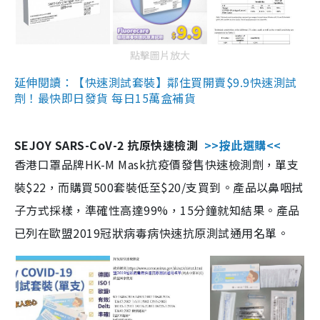
點擊圖片放大
延伸閱讀：【快速測試套裝】鄰住買開賣$9.9快速測試
劑！最快即日發貨 每日15萬盒補貨
SEJOY SARS-CoV-2 抗原快速檢測
>>按此選購<<
香港口罩品牌HK-M Mask抗疫價發售快速檢測劑，單支
裝$22，而購買500套裝低至$20/支買到。產品以鼻咽拭
子方式採樣，準確性高達99%，15分鐘就知結果。產品
已列在歐盟2019冠狀病毒病快速抗原測試通用名單。