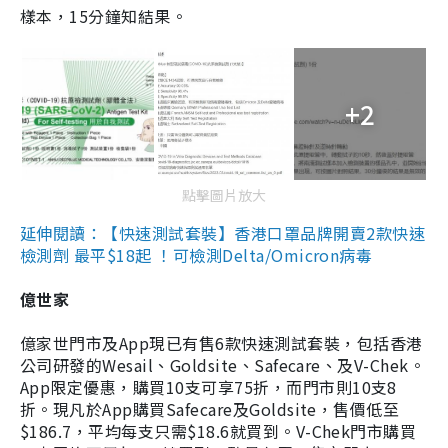
樣本，15分鐘知結果。
+2
點擊圖片放大
延伸閱讀：【快速測試套裝】香港口罩品牌開賣2款快速
檢測劑 最平$18起 ！可檢測Delta/Omicron病毒
億世家
億家世門市及App現已有售6款快速測試套裝，包括香港
公司研發的Wesail、Goldsite、Safecare、及V-Chek。
App限定優惠，購買10支可享75折，而門市則10支8
折。現凡於App購買Safecare及Goldsite，售價低至
$186.7，平均每支只需$18.6就買到。V-Chek門市購買