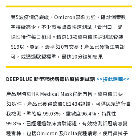
第5波疫情仍嚴峻，Omicron感染力強，確診個案數
字持續高企。不少市民購買快速測試「看門口」或
陽性後作每日檢測。精選13款優惠價快速測試套裝
$19以下買到，最平$10有交易！產品已獲衛生署認
可，或通過歐盟標準，最快10分鐘知結果。
DEEPBLUE 新型冠狀病毒抗原檢測試劑
>>按此選購<<
產品現時於HK Medical Mask官網有售，優惠價只要
$18/件。產品已獲得歐盟CE1434認證，可供民眾進行自
我檢測。準確度 99.03%、靈敏度96.4%、特異性
99.8%，已經通過臨床實驗認證，有效檢測新冠病毒變
種毒株，包括Omicron 及Delta變種病毒。使用鼻拭子