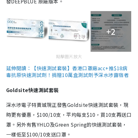
發DEEPBLUE 原廠版本。
+2
點擊圖片放大
延伸閱讀：【快速測試套裝】香港口罩廠acc+推$18病
毒抗原快速測試劑！捐贈10萬盒測試劑予深水埗露宿者
Goldsite快速測試套裝
深水埗電子特賣城現正發售Goldsite快速測試套裝，現
時更有優惠，$100/10支，平均每支$10，買10支再送口
罩。另外有售YHLO及Green Spring的快速測試套裝，
一樣低至$100/10支送口罩。