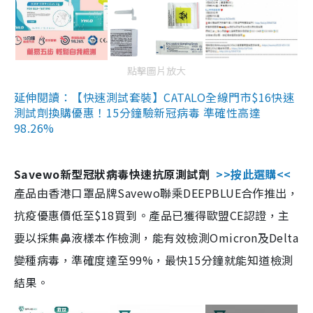
點擊圖片放大
延伸閱讀：【快速測試套裝】CATALO全線門市$16快速
測試劑換購優惠！15分鐘驗新冠病毒 準確性高達
98.26%
Savewo新型冠狀病毒快速抗原測試劑
>>按此選購<<
產品由香港口罩品牌Savewo聯乘DEEPBLUE合作推出，
抗疫優惠價低至$18買到。產品已獲得歐盟CE認證，主
要以採集鼻液樣本作檢測，能有效檢測Omicron及Delta
變種病毒，準確度達至99%，最快15分鐘就能知道檢測
結果。