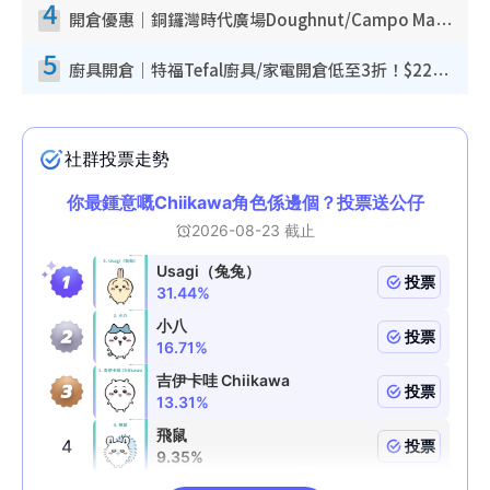
4
開倉優惠｜銅鑼灣時代廣場Doughnut/Campo Marzio開倉低至1折！背囊、書包、手袋劈價$200起
5
廚具開倉｜特福Tefal廚具/家電開倉低至3折！$220起買平底鍋/炒鑊/湯煲！電飯煲/吸塵機/燙斗$418起