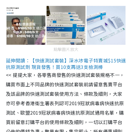
點擊圖片放大
延伸閱讀：【快速測試套裝】深水埗電子特賣城$15快速
抗原測試劑 現貨發售！買10支再送3支檢測棒
<< 提提大家，各零售商發售的快速測試套裝規格不一，
購買市面上不同品牌的快速測試套裝前請留意售賣平台
及該品牌的快速測試套裝使用方法、條款及細則，大家
亦可參考香港衞生署表列認可2019冠狀病毒病快速抗原
測試、歐盟2019冠狀病毒病快速抗原測試通用名單，購
買前留意訂購平台的使用條款及細則，一切以訂購平台
公佈的價錢為準。數量有限，售完即止；所有優惠細則