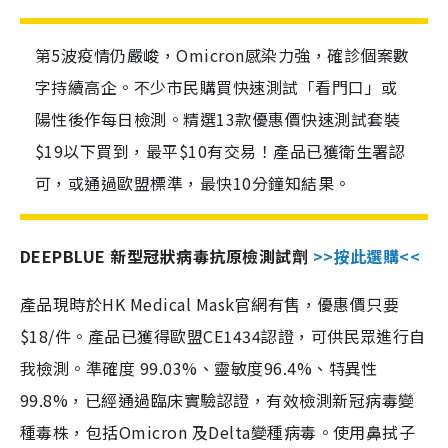
第5波疫情仍嚴峻，Omicron感染力強，確診個案數
字持續高企。不少市民購買快速測試「看門口」或
陽性後作每日檢測。精選13款優惠價快速測試套裝
$19以下買到，最平$10有交易！產品已獲衛生署認
可，或通過歐盟標準，最快10分鐘知結果。
DEEPBLUE 新型冠狀病毒抗原檢測試劑
>>按此選購<<
產品現時於HK Medical Mask官網有售，優惠價只要
$18/件。產品已獲得歐盟CE1434認證，可供民眾進行自
我檢測。準確度 99.03%、靈敏度96.4%、特異性
99.8%，已經通過臨床實驗認證，有效檢測新冠病毒變
種毒株，包括Omicron 及Delta變種病毒。使用鼻拭子