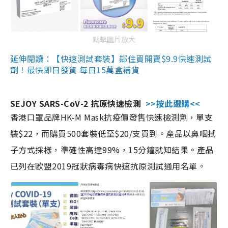
點擊圖片放大
延伸閱讀：【快速測試套裝】鄰住買開賣$9.9快速測試
劑！最快即日發貨 每日15萬盒補貨
SEJOY SARS-CoV-2 抗原快速檢測
>>按此選購<<
香港口罩品牌HK-M Mask抗疫價發售快速檢測劑，單支
裝$22，而購買500套裝低至$20/支買到。產品以鼻咽拭
子方式採樣，準確性高達99%，15分鐘就知結果。產品
已列在歐盟2019冠狀病毒病快速抗原測試通用名單。