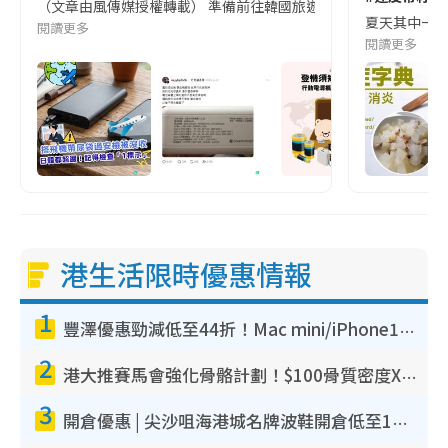
（文章由風傳媒授權轉載） 準備前往韓國旅遊的民眾，近期要特別留
夏天其中一種時
閱讀更多
閱讀更多
港生活限時優惠情報
1
豐澤優惠勁減低至44折！Mac mini/iPhone17Pro大減價！廚房家電$220起
2
港大推賽馬會強化骨骼計劃！$100骨質密度X光檢查 完成免費運動訓練送超市禮券！附參加資格
3
開倉優惠 | 尖沙咀海港城名牌波鞋開倉低至1折！On鞋$899起／Joy&Peace鞋履$98起