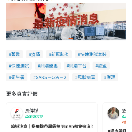
著數
疫情
新冠肺炎
快速測試套裝
快速測試
網購優惠
網購平台
歐盟
衞生署
SARS－CoV－2
冠狀病毒
護理
更多真實評價
風傳媒
營養教
旅遊攻略
生
香港
旅遊注意｜搭飛機帶尿袋標明mAh都會被沒收😱出發前切記檢查「1
#連皮帶籽都