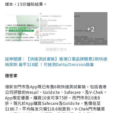
樣本，15分鐘知結果。
+2
點擊圖片放大
延伸閱讀：【快速測試套裝】香港口罩品牌開賣2款快速
檢測劑 最平$18起 ！可檢測Delta/Omicron病毒
億世家
億家世門市及App現已有售6款快速測試套裝，包括香港
公司研發的Wesail、Goldsite、Safecare、及V-Chek。
App限定優惠，購買10支可享75折，而門市則10支8
折。現凡於App購買Safecare及Goldsite，售價低至
$186.7，平均每支只需$18.6就買到。V-Chek門市購買