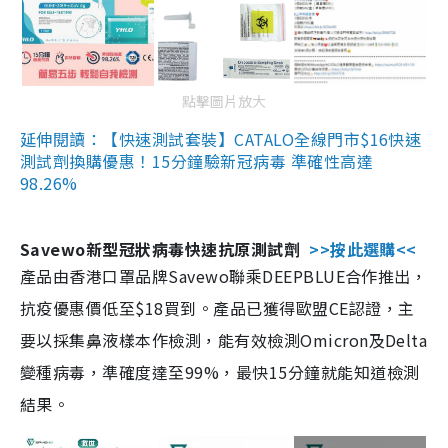
點擊圖片放大
延伸閱讀：【快速測試套裝】CATALO全線門市$16快速
測試劑換購優惠！15分鐘驗新冠病毒 準確性高達
98.26%
Savewo新型冠狀病毒快速抗原測試劑
>>按此選購<<
產品由香港口罩品牌Savewo聯乘DEEPBLUE合作推出，
抗疫優惠價低至$18買到。產品已獲得歐盟CE認證，主
要以採集鼻液樣本作檢測，能有效檢測Omicron及Delta
變種病毒，準確度達至99%，最快15分鐘就能知道檢測
結果。