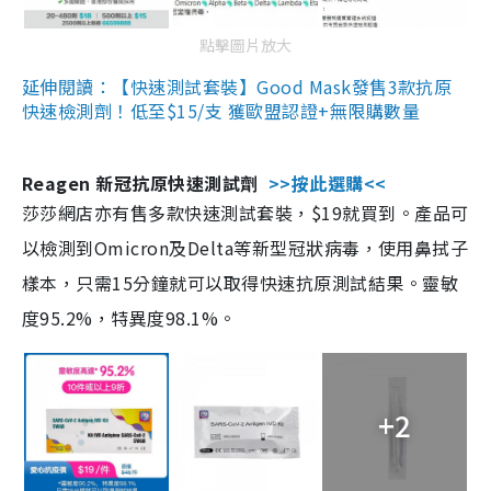
點擊圖片放大
延伸閱讀：【快速測試套裝】Good Mask發售3款抗原
快速檢測劑！低至$15/支 獲歐盟認證+無限購數量
Reagen 新冠抗原快速測試劑
>>按此選購<<
莎莎網店亦有售多款快速測試套裝，$19就買到。產品可
以檢測到Omicron及Delta等新型冠狀病毒，使用鼻拭子
樣本，只需15分鐘就可以取得快速抗原測試結果。靈敏
度95.2%，特異度98.1%。
+2