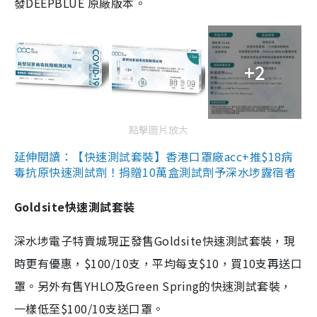
發DEEPBLUE 原廠版本。
+2
點擊圖片放大
延伸閱讀：【快速測試套裝】香港口罩廠acc+推$18病
毒抗原快速測試劑！捐贈10萬盒測試劑予深水埗露宿者
Goldsite快速測試套裝
深水埗電子特賣城現正發售Goldsite快速測試套裝，現
時更有優惠，$100/10支，平均每支$10，買10支再送口
罩。另外有售YHLO及Green Spring的快速測試套裝，
一樣低至$100/10支送口罩。