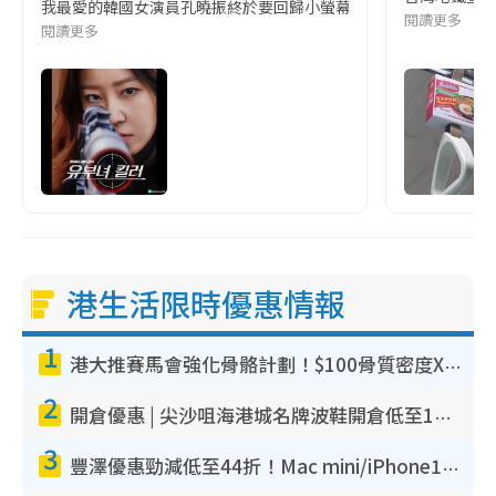
我最愛的韓國女演員孔曉振終於要回歸小螢幕啦!這次的劇本改編自同名
閱讀更多
閱讀更多
港生活限時優惠情報
1
港大推賽馬會強化骨骼計劃！$100骨質密度X光檢查 完成免費運動訓練送超市禮券！附參加資格
2
開倉優惠 | 尖沙咀海港城名牌波鞋開倉低至1折！On鞋$899起／Joy&Peace鞋履$98起
3
豐澤優惠勁減低至44折！Mac mini/iPhone17Pro大減價！廚房家電$220起