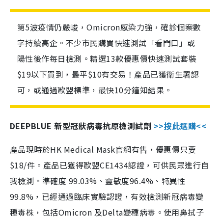
第5波疫情仍嚴峻，Omicron感染力強，確診個案數
字持續高企。不少市民購買快速測試「看門口」或
陽性後作每日檢測。精選13款優惠價快速測試套裝
$19以下買到，最平$10有交易！產品已獲衛生署認
可，或通過歐盟標準，最快10分鐘知結果。
DEEPBLUE 新型冠狀病毒抗原檢測試劑
>>按此選購<<
產品現時於HK Medical Mask官網有售，優惠價只要
$18/件。產品已獲得歐盟CE1434認證，可供民眾進行自
我檢測。準確度 99.03%、靈敏度96.4%、特異性
99.8%，已經通過臨床實驗認證，有效檢測新冠病毒變
種毒株，包括Omicron 及Delta變種病毒。使用鼻拭子