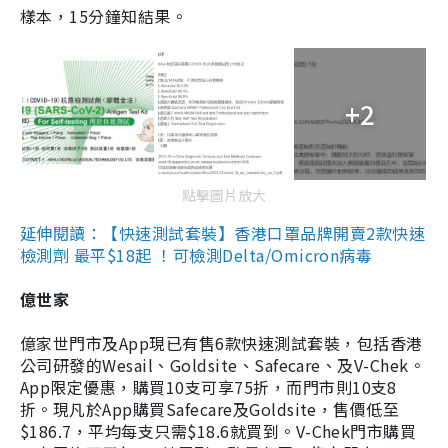
樣本，15分鐘知結果。
+2
點擊圖片放大
延伸閱讀：【快速測試套裝】香港口罩品牌開賣2款快速
檢測劑 最平$18起 ！可檢測Delta/Omicron病毒
億世家
億家世門市及App現已有售6款快速測試套裝，包括香港
公司研發的Wesail、Goldsite、Safecare、及V-Chek。
App限定優惠，購買10支可享75折，而門市則10支8
折。現凡於App購買Safecare及Goldsite，售價低至
$186.7，平均每支只需$18.6就買到。V-Chek門市購買