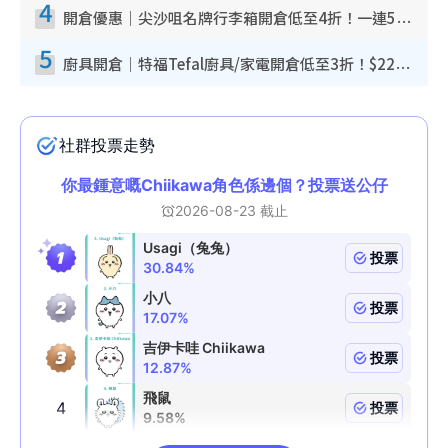
4
開倉優惠｜尖沙咀名牌行李箱開倉低至4折！一連5日 American Tourister/ace./Hallmark $200起！
5
廚具開倉｜特福Tefal廚具/家電開倉低至3折！$220起買平底鍋/炒鑊/湯煲！電飯煲/吸塵機/燙斗$418起