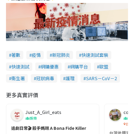
著數
疫情
新冠肺炎
快速測試套裝
快速測試
網購優惠
網購平台
歐盟
衞生署
冠狀病毒
護理
SARS－CoV－2
更多真實評價
Just_A_Girl_eats
co c
娛樂
吹
台灣
追劇日常🎬 殺手媽咪 A Bona Fide Killer
台灣地鐵宣