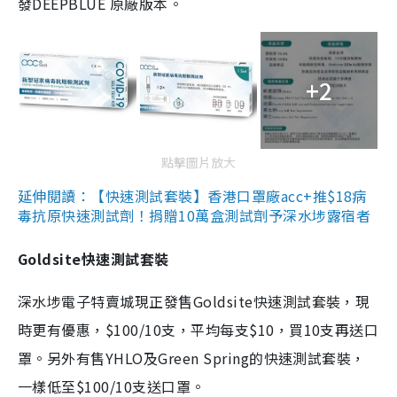
發DEEPBLUE 原廠版本。
+2
點擊圖片放大
延伸閱讀：【快速測試套裝】香港口罩廠acc+推$18病
毒抗原快速測試劑！捐贈10萬盒測試劑予深水埗露宿者
Goldsite快速測試套裝
深水埗電子特賣城現正發售Goldsite快速測試套裝，現
時更有優惠，$100/10支，平均每支$10，買10支再送口
罩。另外有售YHLO及Green Spring的快速測試套裝，
一樣低至$100/10支送口罩。