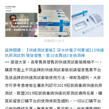
點擊圖片放大
延伸閱讀：【快速測試套裝】深水埗電子特賣城$15快速
抗原測試劑 現貨發售！買10支再送3支檢測棒
<< 提提大家，各零售商發售的快速測試套裝規格不一，
購買市面上不同品牌的快速測試套裝前請留意售賣平台
及該品牌的快速測試套裝使用方法、條款及細則，大家
亦可參考香港衞生署表列認可2019冠狀病毒病快速抗原
測試、歐盟2019冠狀病毒病快速抗原測試通用名單，購
買前留意訂購平台的使用條款及細則，一切以訂購平台
公佈的價錢為準。數量有限，售完即止；所有優惠細則