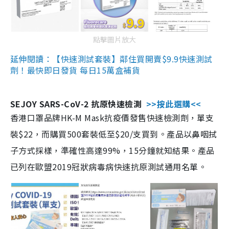
點擊圖片放大
延伸閱讀：【快速測試套裝】鄰住買開賣$9.9快速測試
劑！最快即日發貨 每日15萬盒補貨
SEJOY SARS-CoV-2 抗原快速檢測
>>按此選購<<
香港口罩品牌HK-M Mask抗疫價發售快速檢測劑，單支
裝$22，而購買500套裝低至$20/支買到。產品以鼻咽拭
子方式採樣，準確性高達99%，15分鐘就知結果。產品
已列在歐盟2019冠狀病毒病快速抗原測試通用名單。