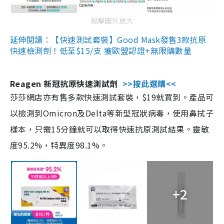
點擊圖片放大
延伸閱讀：【快速測試套裝】Good Mask發售3款抗原
快速檢測劑！低至$15/支 獲歐盟認證+無限購數量
Reagen 新冠抗原快速測試劑
>>按此選購<<
莎莎網店亦有售多款快速測試套裝，$19就買到。產品可
以檢測到Omicron及Delta等新型冠狀病毒，使用鼻拭子
樣本，只需15分鐘就可以取得快速抗原測試結果。靈敏
度95.2%，特異度98.1%。
+2