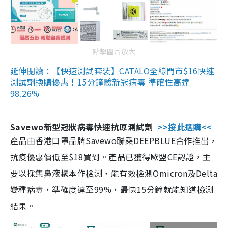
點擊圖片放大
延伸閱讀：【快速測試套裝】CATALO全線門市$16快速
測試劑換購優惠！15分鐘驗新冠病毒 準確性高達
98.26%
Savewo新型冠狀病毒快速抗原測試劑
>>按此選購<<
產品由香港口罩品牌Savewo聯乘DEEPBLUE合作推出，
抗疫優惠價低至$18買到。產品已獲得歐盟CE認證，主
要以採集鼻液樣本作檢測，能有效檢測Omicron及Delta
變種病毒，準確度達至99%，最快15分鐘就能知道檢測
結果。