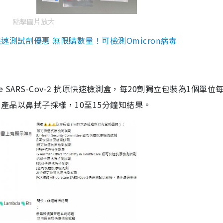
點擊圖片放大
測試劑優惠 無限購數量！可檢測Omicron病毒
are SARS-Cov-2 抗原快速檢測盒，每20劑獨立包裝為1個單位
5。產品以鼻拭子採樣，10至15分鐘知結果。