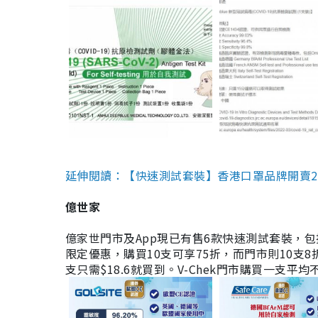
延伸閱讀：【快速測試套裝】香港口罩品牌開賣2款快速
億世家
億家世門市及App現已有售6款快速測試套裝，包括香港公司
限定優惠，購買10支可享75折，而門市則10支8折。現
支只需$18.6就買到。V-Chek門市購買一支平