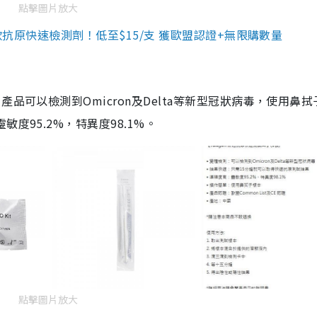
點擊圖片放大
3款抗原快速檢測劑！低至$15/支 獲歐盟認證+無限購數量
品可以檢測到Omicron及Delta等新型冠狀病毒，使用鼻拭
度95.2%，特異度98.1%。
點擊圖片放大