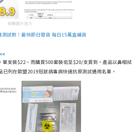
點擊圖片放大
速測試劑！最快即日發貨 每日15萬盒補貨
<<
，單支裝$22，而購買500套裝低至$20/支買到。產品以鼻咽
品已列在歐盟2019冠狀病毒病快速抗原測試通用名單。