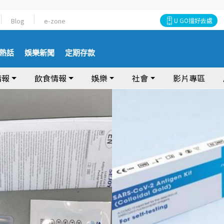
Blog
e-zone
U GO搵好去處
熱話
娛樂新聞
定期存款
情報
飲食情報
娛樂
社會
影片專區