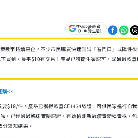
在Google追蹤
《UHK 港生活》
診個案數字持續高企。不少市民購買快速測試「看門口」或陽性後
以下買到，最平$10有交易！產品已獲衛生署認可，或通過歐盟
選購<<
惠價只要$18/件。產品已獲得歐盟CE1434認證，可供民眾進行自
性99.8%，已經通過臨床實驗認證，有效檢測新冠病毒變種毒株，
，15分鐘知結果。