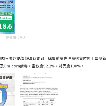
點擊圖片放大
劑，現時只要超低價$9.9就買到，購買前請先注意送貨時間！這款
Omicorn病毒，靈敏度92.2%，特異度100%。