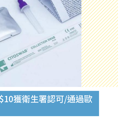
$10獲衛生署認可/通過歐