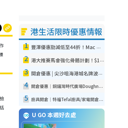
港生活限時優惠情報
1
作
豐澤優惠勁減低至44折！Mac mini/iPhone17Pro大減價！廚房家電$220起
標
2
港大推賽馬會強化骨骼計劃！$100骨質密度X光檢查 完成免費運動訓練送超市禮券！附參加資格
3
開倉優惠 | 尖沙咀海港城名牌波鞋開倉低至1折！On鞋$899起／Joy&Peace鞋履$98起
4
開倉優惠｜銅鑼灣時代廣場Doughnut/Campo Marzio開倉低至1折！背囊、書包、手袋劈價$200起
5
我檢
廚具開倉｜特福Tefal廚具/家電開倉低至3折！$220起買平底鍋/炒鑊/湯煲！電飯煲/吸塵機/燙斗$418起
包括
U GO 本週好去處