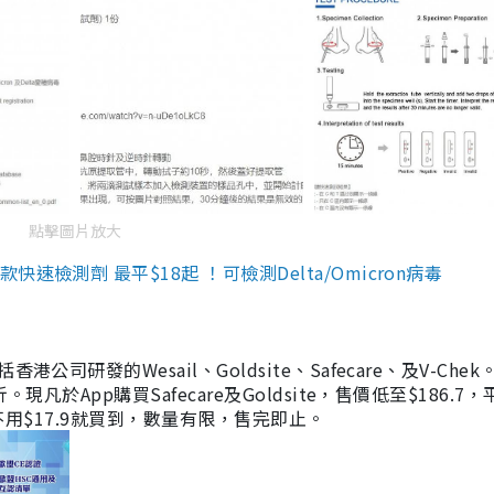
點擊圖片放大
檢測劑 最平$18起 ！可檢測Delta/Omicron病毒
研發的Wesail、Goldsite、Safecare、及V-Chek。
凡於App購買Safecare及Goldsite，售價低至$186.7
均不用$17.9就買到，數量有限，售完即止。