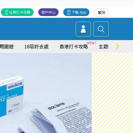
社群打卡攻略
商戶中心
下載 App
繁
简
周圍遊
18區好去處
香港打卡攻略
主題特集