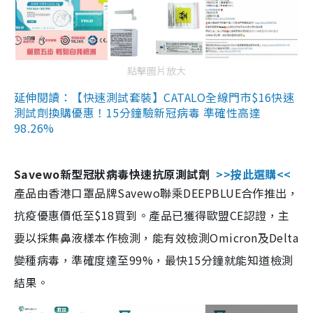
點擊圖片放大
延伸閱讀：【快速測試套裝】CATALO全線門市$16快速
測試劑換購優惠！15分鐘驗新冠病毒 準確性高達
98.26%
Savewo新型冠狀病毒快速抗原測試劑
>>按此選購<<
產品由香港口罩品牌Savewo聯乘DEEPBLUE合作推出，
抗疫優惠價低至$18買到。產品已獲得歐盟CE認證，主
要以採集鼻液樣本作檢測，能有效檢測Omicron及Delta
變種病毒，準確度達至99%，最快15分鐘就能知道檢測
結果。