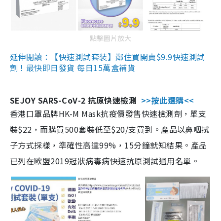
點擊圖片放大
延伸閱讀：【快速測試套裝】鄰住買開賣$9.9快速測試
劑！最快即日發貨 每日15萬盒補貨
SEJOY SARS-CoV-2 抗原快速檢測
>>按此選購<<
香港口罩品牌HK-M Mask抗疫價發售快速檢測劑，單支
裝$22，而購買500套裝低至$20/支買到。產品以鼻咽拭
子方式採樣，準確性高達99%，15分鐘就知結果。產品
已列在歐盟2019冠狀病毒病快速抗原測試通用名單。