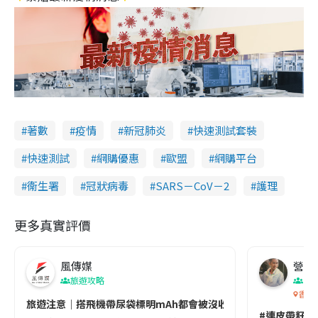
著數
疫情
新冠肺炎
快速測試套裝
快速測試
網購優惠
歐盟
網購平台
衞生署
冠狀病毒
SARS－CoV－2
護理
更多真實評價
風傳媒
營養教
旅遊攻略
生
香港
旅遊注意｜搭飛機帶尿袋標明mAh都會被沒收😱出發前切記檢查「1
#連皮帶籽都