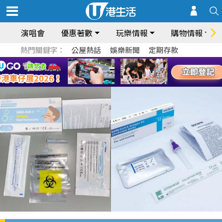
演唱會
優惠著數
玩樂情報
購物情報
熱門關鍵字：
公屋熱話
娛樂新聞
定期存款