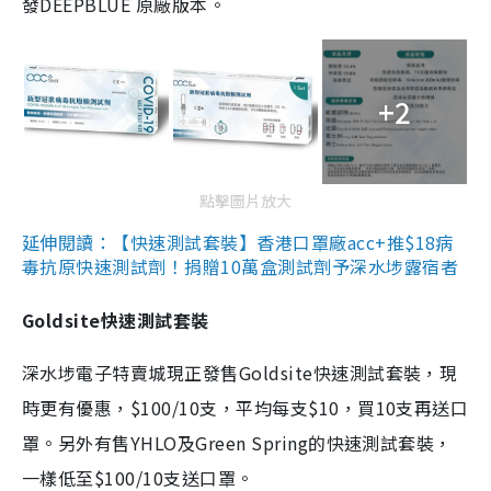
發DEEPBLUE 原廠版本。
+2
點擊圖片放大
延伸閱讀：【快速測試套裝】香港口罩廠acc+推$18病
毒抗原快速測試劑！捐贈10萬盒測試劑予深水埗露宿者
Goldsite快速測試套裝
深水埗電子特賣城現正發售Goldsite快速測試套裝，現
時更有優惠，$100/10支，平均每支$10，買10支再送口
罩。另外有售YHLO及Green Spring的快速測試套裝，
一樣低至$100/10支送口罩。