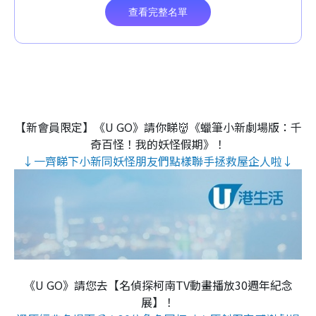
【新會員限定】《U GO》請你睇👹《蠟筆小新劇場版：千
奇百怪！我的妖怪假期》！
↓一齊睇下小新同妖怪朋友們點樣聯手拯救屋企人啦↓
《U GO》請您去【名偵探柯南TV動畫播放30週年紀念
展】！