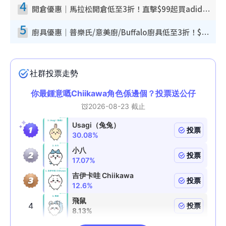
4
開倉優惠｜馬拉松開倉低至3折！直擊$99起買adidas／New Balance／Puma鞋款 STANLEY保溫杯劈價至$119起
5
廚具優惠｜普樂氏/意美廚/Buffalo廚具低至3折！$89起買煎鍋／炒鑊／個人鍋 同場小家電激減至$99起