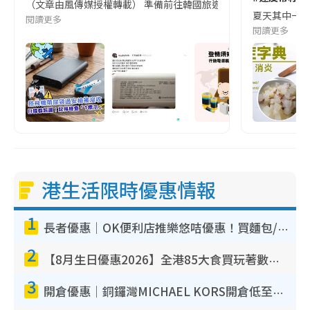
（文章由風傳媒授權轉載） 準備前往韓國旅遊的民眾，近期要特別留
夏天其中一種時
閱讀更多
閱讀更多
港生活限時優惠情報
1
長者優惠｜OK便利店推樂悠咭優惠！買麵包/牛奶/保健品拍卡即減
2
【8月生日優惠2026】全港85大食買玩著數攻略 自助餐/火鍋放題同行免費＋誠品/DONKI送現金券
3
開倉優惠｜銅鑼灣MICHAEL KORS開倉低至17折！直擊$500起買手袋/銀包/鞋款 必買經典Jet Set系列