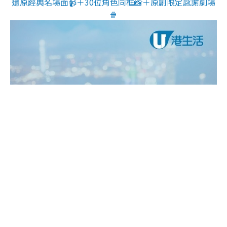
還原經典名場面📹＋30位角色同框📸＋原創限定感謝劇場
🍿