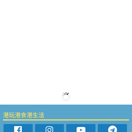
港玩港食港生活