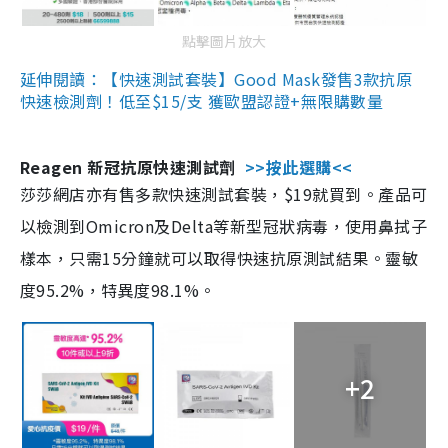
點擊圖片放大
延伸閱讀：【快速測試套裝】Good Mask發售3款抗原
快速檢測劑！低至$15/支 獲歐盟認證+無限購數量
Reagen 新冠抗原快速測試劑
>>按此選購<<
莎莎網店亦有售多款快速測試套裝，$19就買到。產品可
以檢測到Omicron及Delta等新型冠狀病毒，使用鼻拭子
樣本，只需15分鐘就可以取得快速抗原測試結果。靈敏
度95.2%，特異度98.1%。
+2