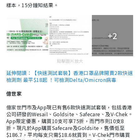
樣本，15分鐘知結果。
+2
點擊圖片放大
延伸閱讀：【快速測試套裝】香港口罩品牌開賣2款快速
檢測劑 最平$18起 ！可檢測Delta/Omicron病毒
億世家
億家世門市及App現已有售6款快速測試套裝，包括香港
公司研發的Wesail、Goldsite、Safecare、及V-Chek。
App限定優惠，購買10支可享75折，而門市則10支8
折。現凡於App購買Safecare及Goldsite，售價低至
$186.7，平均每支只需$18.6就買到。V-Chek門市購買