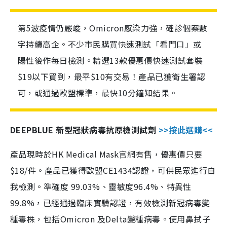
第5波疫情仍嚴峻，Omicron感染力強，確診個案數
字持續高企。不少市民購買快速測試「看門口」或
陽性後作每日檢測。精選13款優惠價快速測試套裝
$19以下買到，最平$10有交易！產品已獲衛生署認
可，或通過歐盟標準，最快10分鐘知結果。
DEEPBLUE 新型冠狀病毒抗原檢測試劑
>>按此選購<<
產品現時於HK Medical Mask官網有售，優惠價只要
$18/件。產品已獲得歐盟CE1434認證，可供民眾進行自
我檢測。準確度 99.03%、靈敏度96.4%、特異性
99.8%，已經通過臨床實驗認證，有效檢測新冠病毒變
種毒株，包括Omicron 及Delta變種病毒。使用鼻拭子