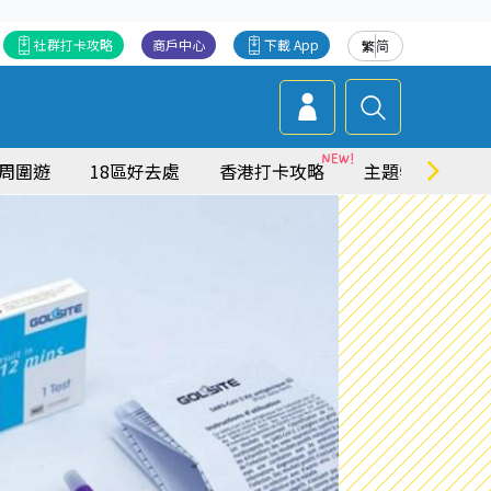
社群打卡攻略
商戶中心
下載 App
繁
简
周圍遊
18區好去處
香港打卡攻略
主題特集