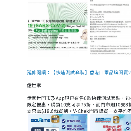
延伸閱讀：【快速測試套裝】香港口罩品牌開賣2款快速
億世家
億家世門市及App現已有售6款快速測試套裝，包括香港公司
限定優惠，購買10支可享75折，而門市則10支8折。現
支只需$18.6就買到。V-Chek門市購買一支平