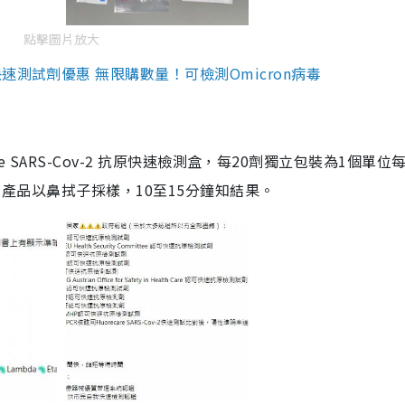
點擊圖片放大
測試劑優惠 無限購數量！可檢測Omicron病毒
are SARS-Cov-2 抗原快速檢測盒，每20劑獨立包裝為1個單位
5。產品以鼻拭子採樣，10至15分鐘知結果。