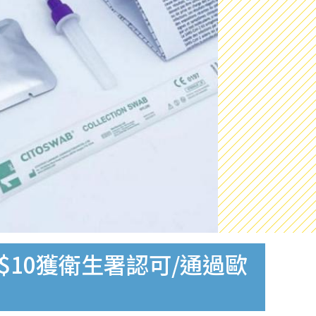
$10獲衛生署認可/通過歐