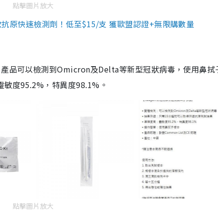
點擊圖片放大
3款抗原快速檢測劑！低至$15/支 獲歐盟認證+無限購數量
品可以檢測到Omicron及Delta等新型冠狀病毒，使用鼻拭
度95.2%，特異度98.1%。
點擊圖片放大