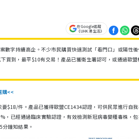
在Google追蹤
《UHK 港生活》
診個案數字持續高企。不少市民購買快速測試「看門口」或陽性後
以下買到，最平$10有交易！產品已獲衛生署認可，或通過歐盟
選購<<
惠價只要$18/件。產品已獲得歐盟CE1434認證，可供民眾進行自
性99.8%，已經通過臨床實驗認證，有效檢測新冠病毒變種毒株，
，15分鐘知結果。