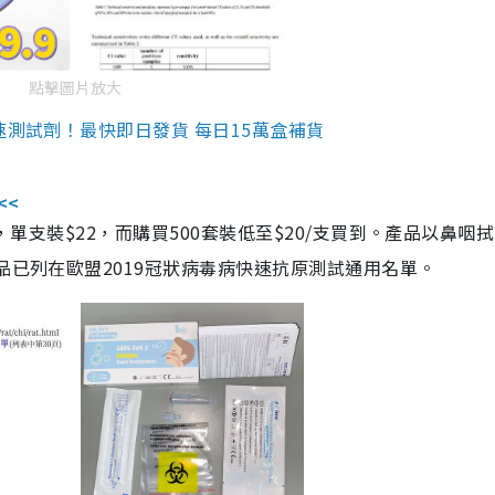
點擊圖片放大
速測試劑！最快即日發貨 每日15萬盒補貨
<<
，單支裝$22，而購買500套裝低至$20/支買到。產品以鼻咽
品已列在歐盟2019冠狀病毒病快速抗原測試通用名單。