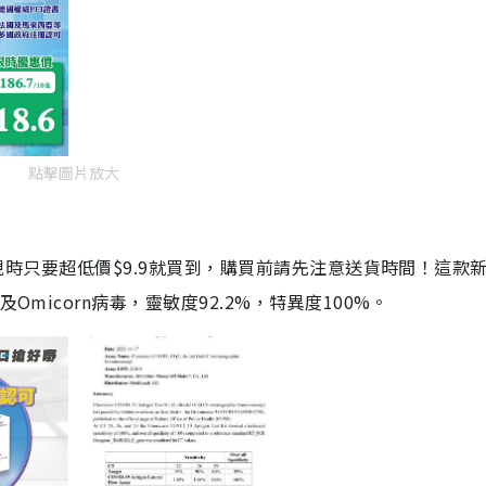
點擊圖片放大
劑，現時只要超低價$9.9就買到，購買前請先注意送貨時間！這款
Omicorn病毒，靈敏度92.2%，特異度100%。