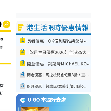
港生活限時優惠情報
1
作
長者優惠｜OK便利店推樂悠咭優惠！買麵包/牛奶/保健品拍卡即減
標
2
【8月生日優惠2026】全港85大食買玩著數攻略 自助餐/火鍋放題同行免費＋誠品/DONKI送現金券
3
開倉優惠｜銅鑼灣MICHAEL KORS開倉低至17折！直擊$500起買手袋/銀包/鞋款 必買經典Jet Set系列
4
開倉優惠｜馬拉松開倉低至3折！直擊$99起買adidas／New Balance／Puma鞋款 STANLEY保溫杯劈價至$119起
5
我檢
廚具優惠｜普樂氏/意美廚/Buffalo廚具低至3折！$89起買煎鍋／炒鑊／個人鍋 同場小家電激減至$99起
包括
U GO 本週好去處