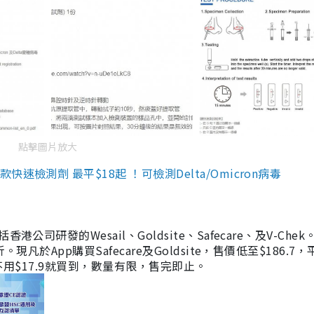
點擊圖片放大
檢測劑 最平$18起 ！可檢測Delta/Omicron病毒
研發的Wesail、Goldsite、Safecare、及V-Chek。
凡於App購買Safecare及Goldsite，售價低至$186.7
均不用$17.9就買到，數量有限，售完即止。