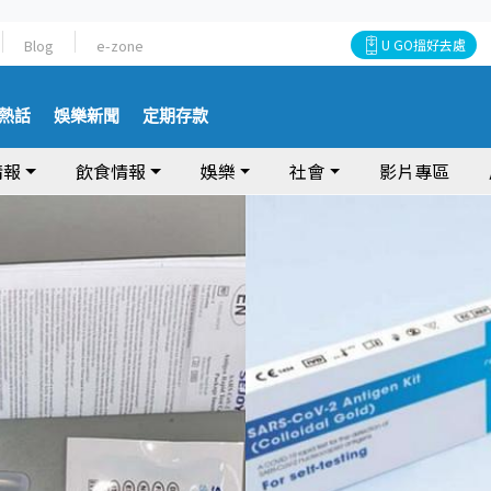
Blog
e-zone
U GO搵好去處
熱話
娛樂新聞
定期存款
情報
飲食情報
娛樂
社會
影片專區