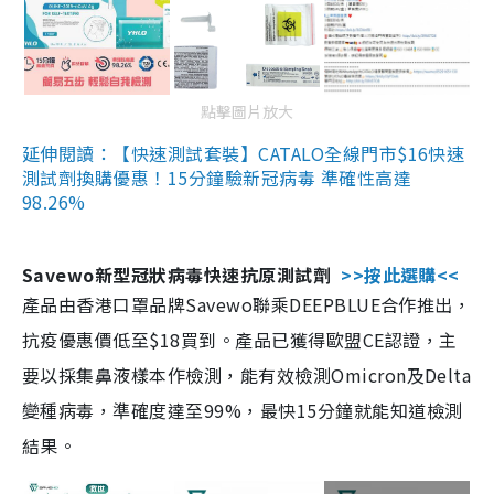
點擊圖片放大
延伸閱讀：【快速測試套裝】CATALO全線門市$16快速
測試劑換購優惠！15分鐘驗新冠病毒 準確性高達
98.26%
Savewo新型冠狀病毒快速抗原測試劑
>>按此選購<<
產品由香港口罩品牌Savewo聯乘DEEPBLUE合作推出，
抗疫優惠價低至$18買到。產品已獲得歐盟CE認證，主
要以採集鼻液樣本作檢測，能有效檢測Omicron及Delta
變種病毒，準確度達至99%，最快15分鐘就能知道檢測
結果。