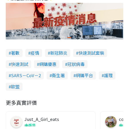
著數
疫情
新冠肺炎
快速測試套裝
快速測試
網購優惠
冠狀病毒
SARS－CoV－2
衞生署
網購平台
護理
歐盟
更多真實評價
Just_A_Girl_eats
co c
娛樂
吹