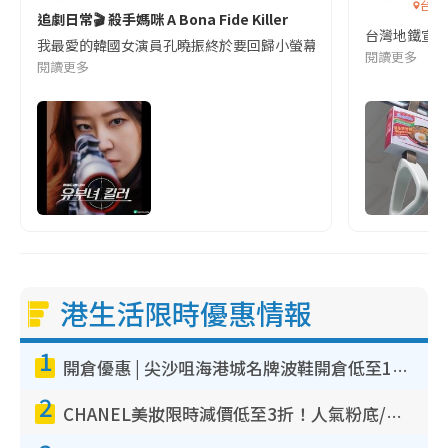
台灣
追劇日常🎬 殺手媽咪 A Bona Fide Killer
台灣地鐵宣
我最愛的韓國女演員孔曉振終於要回歸小螢幕啦!這次的劇本改編自同名
閱讀更多
閱讀更多
港生活限時優惠情報
1
開倉優惠 | 尖沙咀海港城名牌波鞋開倉低至1折！On鞋$899起／Joy&Peace鞋履$98起
2
CHANEL美妝限時減價低至3折！人氣粉底/唇膏/精華液低至$275！COCO香水都有平