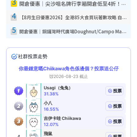
3
開倉優惠｜尖沙咀名牌行李箱開倉低至4折！一連5日 American Tourister/ace./Hallmark $200起！
4
【8月生日優惠2026】全港85大食買玩著數攻略 自助餐/火鍋放題同行免費＋誠品/DONKI送現金券
5
開倉優惠｜銅鑼灣時代廣場Doughnut/Campo Marzio開倉低至1折！背囊、書包、手袋劈價$200起