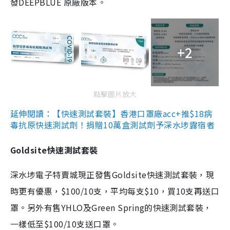
發DEEPBLUE 原廠版本。
+2
點擊圖片放大
延伸閱讀：【快速測試套裝】香港口罩廠acc+推$18病
毒抗原快速測試劑！捐贈10萬盒測試劑予深水埗露宿者
Goldsite快速測試套裝
深水埗電子特賣城現正發售Goldsite快速測試套裝，現
時更有優惠，$100/10支，平均每支$10，買10支再送口
罩。另外有售YHLO及Green Spring的快速測試套裝，
一樣低至$100/10支送口罩。