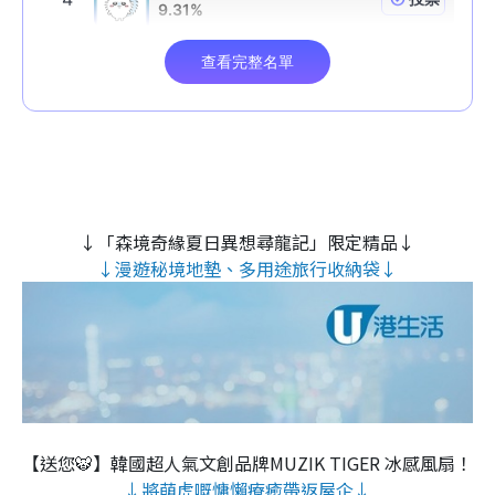
↓「森境奇緣夏日異想尋龍記」限定精品↓
↓漫遊秘境地墊、多用途旅行收納袋↓
【送您🐯】韓國超人氣文創品牌MUZIK TIGER 冰感風扇！
↓將萌虎嘅慵懶療癒帶返屋企↓