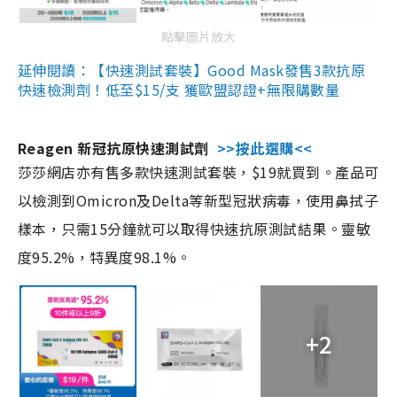
點擊圖片放大
延伸閱讀：【快速測試套裝】Good Mask發售3款抗原
快速檢測劑！低至$15/支 獲歐盟認證+無限購數量
Reagen 新冠抗原快速測試劑
>>按此選購<<
莎莎網店亦有售多款快速測試套裝，$19就買到。產品可
以檢測到Omicron及Delta等新型冠狀病毒，使用鼻拭子
樣本，只需15分鐘就可以取得快速抗原測試結果。靈敏
度95.2%，特異度98.1%。
+2