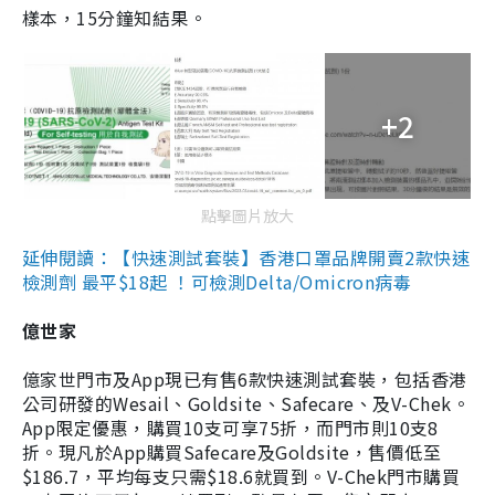
樣本，15分鐘知結果。
+2
點擊圖片放大
延伸閱讀：【快速測試套裝】香港口罩品牌開賣2款快速
檢測劑 最平$18起 ！可檢測Delta/Omicron病毒
億世家
億家世門市及App現已有售6款快速測試套裝，包括香港
公司研發的Wesail、Goldsite、Safecare、及V-Chek。
App限定優惠，購買10支可享75折，而門市則10支8
折。現凡於App購買Safecare及Goldsite，售價低至
$186.7，平均每支只需$18.6就買到。V-Chek門市購買