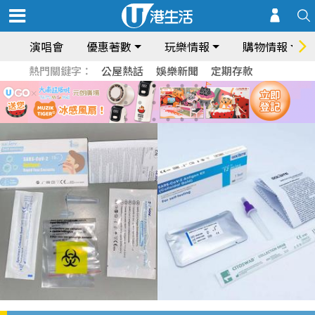
演唱會
優惠著數
玩樂情報
購物情報
熱門關鍵字：
公屋熱話
娛樂新聞
定期存款