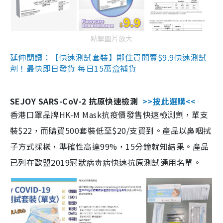
點擊圖片放大
延伸閱讀：【快速測試套裝】鄰住買開賣$9.9快速測試
劑！最快即日發貨 每日15萬盒補貨
SEJOY SARS-CoV-2 抗原快速檢測
>>按此選購<<
香港口罩品牌HK-M Mask抗疫價發售快速檢測劑，單支
裝$22，而購買500套裝低至$20/支買到。產品以鼻咽拭
子方式採樣，準確性高達99%，15分鐘就知結果。產品
已列在歐盟2019冠狀病毒病快速抗原測試通用名單。