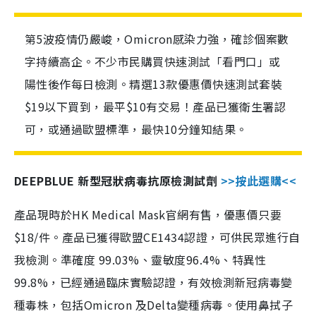
第5波疫情仍嚴峻，Omicron感染力強，確診個案數
字持續高企。不少市民購買快速測試「看門口」或
陽性後作每日檢測。精選13款優惠價快速測試套裝
$19以下買到，最平$10有交易！產品已獲衛生署認
可，或通過歐盟標準，最快10分鐘知結果。
DEEPBLUE 新型冠狀病毒抗原檢測試劑
>>按此選購<<
產品現時於HK Medical Mask官網有售，優惠價只要
$18/件。產品已獲得歐盟CE1434認證，可供民眾進行自
我檢測。準確度 99.03%、靈敏度96.4%、特異性
99.8%，已經通過臨床實驗認證，有效檢測新冠病毒變
種毒株，包括Omicron 及Delta變種病毒。使用鼻拭子