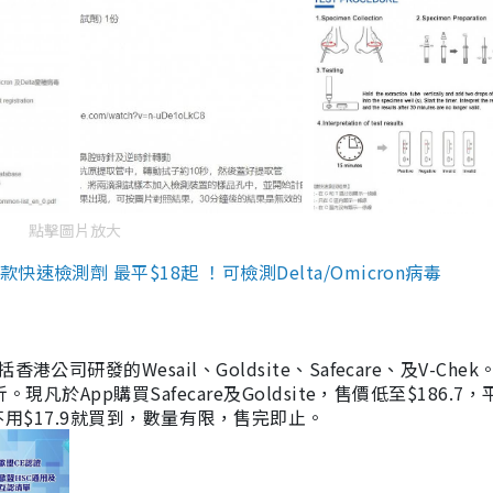
點擊圖片放大
檢測劑 最平$18起 ！可檢測Delta/Omicron病毒
研發的Wesail、Goldsite、Safecare、及V-Chek。
凡於App購買Safecare及Goldsite，售價低至$186.7
均不用$17.9就買到，數量有限，售完即止。