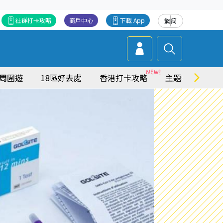
社群打卡攻略
商戶中心
下載 App
繁
简
周圍遊
18區好去處
香港打卡攻略
主題特集