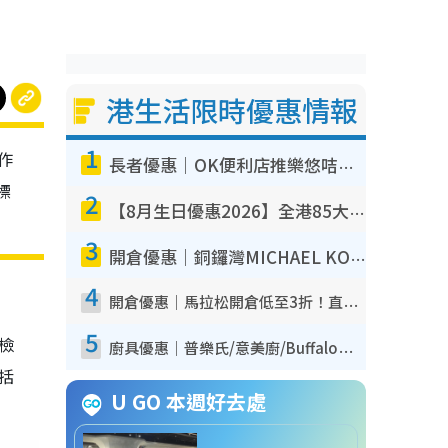
港生活限時優惠情報
1
作
長者優惠｜OK便利店推樂悠咭優惠！買麵包/牛奶/保健品拍卡即減
標
2
【8月生日優惠2026】全港85大食買玩著數攻略 自助餐/火鍋放題同行免費＋誠品/DONKI送現金券
3
開倉優惠｜銅鑼灣MICHAEL KORS開倉低至17折！直擊$500起買手袋/銀包/鞋款 必買經典Jet Set系列
4
開倉優惠｜馬拉松開倉低至3折！直擊$99起買adidas／New Balance／Puma鞋款 STANLEY保溫杯劈價至$119起
5
我檢
廚具優惠｜普樂氏/意美廚/Buffalo廚具低至3折！$89起買煎鍋／炒鑊／個人鍋 同場小家電激減至$99起
包括
U GO 本週好去處