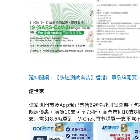
延伸閱讀：【快速測試套裝】香港口罩品牌開賣2款快速
億世家
億家世門市及App現已有售6款快速測試套裝，包括香港公司
限定優惠，購買10支可享75折，而門市則10支8折。現
支只需$18.6就買到。V-Chek門市購買一支平