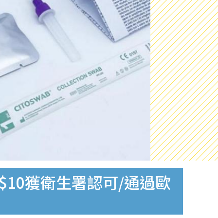
$10獲衛生署認可/通過歐