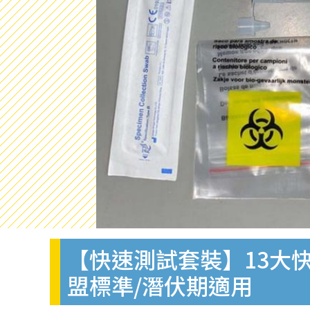
【快速測試套裝】13大快
盟標準/潛伏期適用