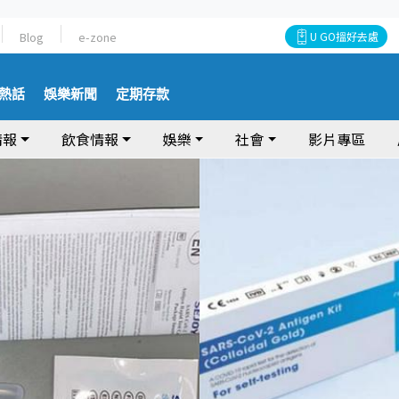
Blog
e-zone
U GO搵好去處
熱話
娛樂新聞
定期存款
情報
飲食情報
娛樂
社會
影片專區