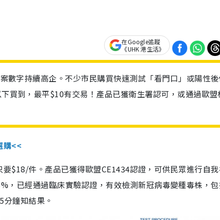
在Google追蹤
《UHK 港生活》
診個案數字持續高企。不少市民購買快速測試「看門口」或陽性後
以下買到，最平$10有交易！產品已獲衛生署認可，或通過歐盟
選購<<
惠價只要$18/件。產品已獲得歐盟CE1434認證，可供民眾進行自
性99.8%，已經通過臨床實驗認證，有效檢測新冠病毒變種毒株，
，15分鐘知結果。