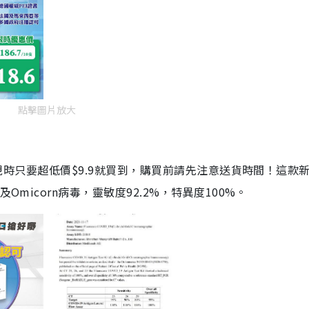
點擊圖片放大
劑，現時只要超低價$9.9就買到，購買前請先注意送貨時間！這款
Omicorn病毒，靈敏度92.2%，特異度100%。