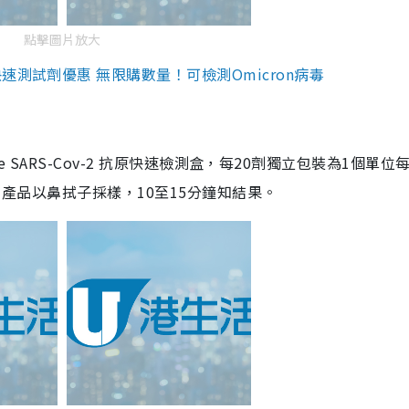
點擊圖片放大
測試劑優惠 無限購數量！可檢測Omicron病毒
are SARS-Cov-2 抗原快速檢測盒，每20劑獨立包裝為1個單位
5。產品以鼻拭子採樣，10至15分鐘知結果。