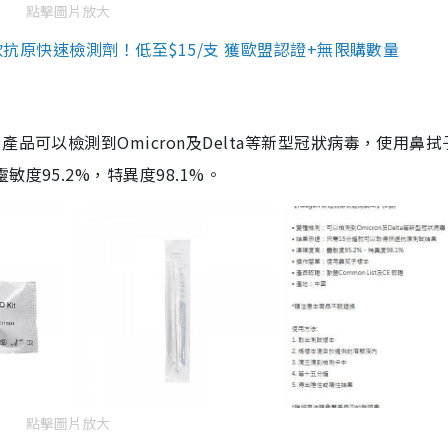
點擊圖片放大
3款抗原快速檢測劑！低至$15/支 獲歐盟認證+無限購數量
品可以檢測到Omicron及Delta等新型冠狀病毒，使用鼻拭
度95.2%，特異度98.1%。
點擊圖片放大