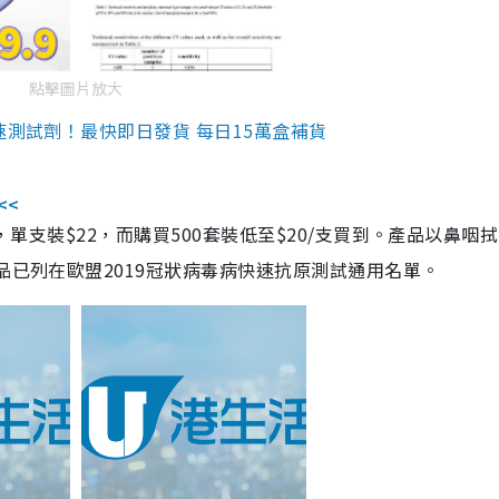
點擊圖片放大
速測試劑！最快即日發貨 每日15萬盒補貨
<<
，單支裝$22，而購買500套裝低至$20/支買到。產品以鼻咽
品已列在歐盟2019冠狀病毒病快速抗原測試通用名單。