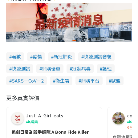
著數
疫情
新冠肺炎
快速測試套裝
快速測試
網購優惠
冠狀病毒
護理
SARS－CoV－2
衞生署
網購平台
歐盟
更多真實評價
Just_A_Girl_eats
co c
娛樂
吹
台灣
追劇日常🎬 殺手媽咪 A Bona Fide Killer
台灣地鐵宣