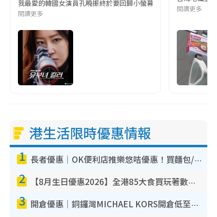
我最愛的韓國女演員孔曉振終於要回歸小螢幕啦!這次的劇本改編自同名
閱讀更多
閱讀更多
港生活限時優惠情報
1
長者優惠｜OK便利店推樂悠咭優惠！買麵包/牛奶/保健品拍卡即減
2
【8月生日優惠2026】全港85大食買玩著數攻略 自助餐/火鍋放題同行免費＋誠品/DONKI送現金券
3
開倉優惠｜銅鑼灣MICHAEL KORS開倉低至17折！直擊$500起買手袋/銀包/鞋款 必買經典Jet Set系列