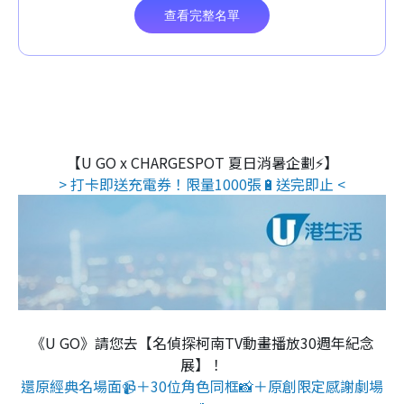
【U GO x CHARGESPOT 夏日消暑企劃⚡】
> 打卡即送充電券！限量1000張🔋送完即止 <
《U GO》請您去【名偵探柯南TV動畫播放30週年紀念
展】！
還原經典名場面📹＋30位角色同框📸＋原創限定感謝劇場