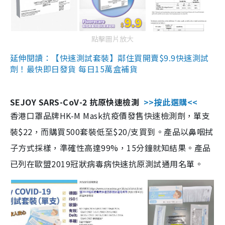
點擊圖片放大
延伸閱讀：【快速測試套裝】鄰住買開賣$9.9快速測試
劑！最快即日發貨 每日15萬盒補貨
SEJOY SARS-CoV-2 抗原快速檢測
>>按此選購<<
香港口罩品牌HK-M Mask抗疫價發售快速檢測劑，單支
裝$22，而購買500套裝低至$20/支買到。產品以鼻咽拭
子方式採樣，準確性高達99%，15分鐘就知結果。產品
已列在歐盟2019冠狀病毒病快速抗原測試通用名單。