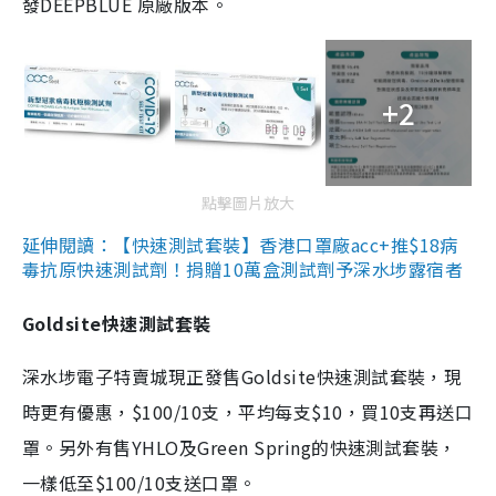
發DEEPBLUE 原廠版本。
+2
點擊圖片放大
延伸閱讀：【快速測試套裝】香港口罩廠acc+推$18病
毒抗原快速測試劑！捐贈10萬盒測試劑予深水埗露宿者
Goldsite快速測試套裝
深水埗電子特賣城現正發售Goldsite快速測試套裝，現
時更有優惠，$100/10支，平均每支$10，買10支再送口
罩。另外有售YHLO及Green Spring的快速測試套裝，
一樣低至$100/10支送口罩。