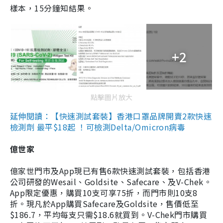
樣本，15分鐘知結果。
+2
點擊圖片放大
延伸閱讀：【快速測試套裝】香港口罩品牌開賣2款快速
檢測劑 最平$18起 ！可檢測Delta/Omicron病毒
億世家
億家世門市及App現已有售6款快速測試套裝，包括香港
公司研發的Wesail、Goldsite、Safecare、及V-Chek。
App限定優惠，購買10支可享75折，而門市則10支8
折。現凡於App購買Safecare及Goldsite，售價低至
$186.7，平均每支只需$18.6就買到。V-Chek門市購買