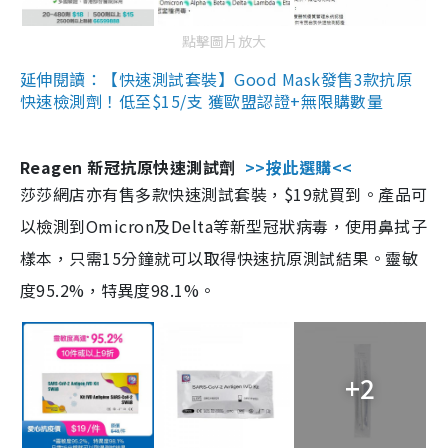
點擊圖片放大
延伸閱讀：【快速測試套裝】Good Mask發售3款抗原
快速檢測劑！低至$15/支 獲歐盟認證+無限購數量
Reagen 新冠抗原快速測試劑
>>按此選購<<
莎莎網店亦有售多款快速測試套裝，$19就買到。產品可
以檢測到Omicron及Delta等新型冠狀病毒，使用鼻拭子
樣本，只需15分鐘就可以取得快速抗原測試結果。靈敏
度95.2%，特異度98.1%。
+2