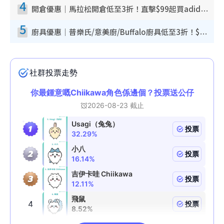
4
開倉優惠｜馬拉松開倉低至3折！直擊$99起買adidas／New Balance／Puma鞋款 STANLEY保溫杯劈價至$119起
5
廚具優惠｜普樂氏/意美廚/Buffalo廚具低至3折！$89起買煎鍋／炒鑊／個人鍋 同場小家電激減至$99起