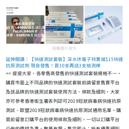
點擊圖片放大
延伸閱讀：【快速測試套裝】深水埗電子特賣城$15快速
抗原測試劑 現貨發售！買10支再送3支檢測棒
<< 提提大家，各零售商發售的快速測試套裝規格不一，
購買市面上不同品牌的快速測試套裝前請留意售賣平台
及該品牌的快速測試套裝使用方法、條款及細則，大家
亦可參考香港衞生署表列認可2019冠狀病毒病快速抗原
測試、歐盟2019冠狀病毒病快速抗原測試通用名單，購
買前留意訂購平台的使用條款及細則，一切以訂購平台
公佈的價錢為準。數量有限，售完即止；所有優惠細則