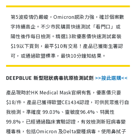
第5波疫情仍嚴峻，Omicron感染力強，確診個案數
字持續高企。不少市民購買快速測試「看門口」或
陽性後作每日檢測。精選13款優惠價快速測試套裝
$19以下買到，最平$10有交易！產品已獲衛生署認
可，或通過歐盟標準，最快10分鐘知結果。
DEEPBLUE 新型冠狀病毒抗原檢測試劑
>>按此選購<<
產品現時於HK Medical Mask官網有售，優惠價只要
$18/件。產品已獲得歐盟CE1434認證，可供民眾進行自
我檢測。準確度 99.03%、靈敏度96.4%、特異性
99.8%，已經通過臨床實驗認證，有效檢測新冠病毒變
種毒株，包括Omicron 及Delta變種病毒。使用鼻拭子