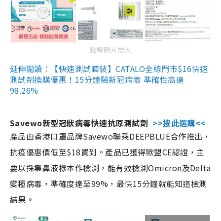
點擊圖片放大
延伸閱讀：【快速測試套裝】CATALO全線門市$16快速
測試劑換購優惠！15分鐘驗新冠病毒 準確性高達
98.26%
Savewo新型冠狀病毒快速抗原測試劑
>>按此選購<<
產品由香港口罩品牌Savewo聯乘DEEPBLUE合作推出，
抗疫優惠價低至$18買到。產品已獲得歐盟CE認證，主
要以採集鼻液樣本作檢測，能有效檢測Omicron及Delta
變種病毒，準確度達至99%，最快15分鐘就能知道檢測
結果。