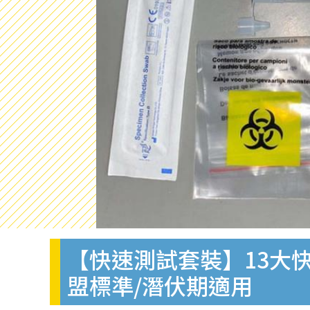
【快速測試套裝】13大快
盟標準/潛伏期適用