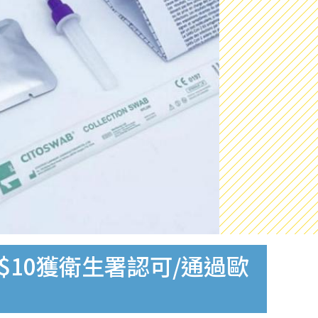
$10獲衛生署認可/通過歐