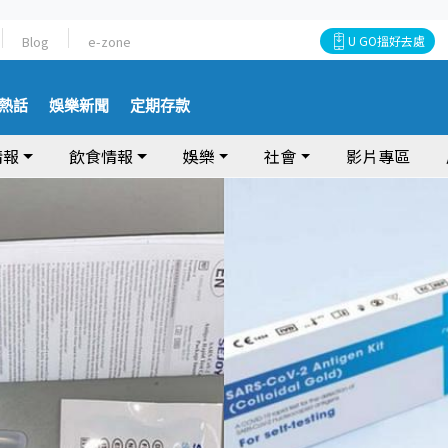
Blog
e-zone
U GO搵好去處
熱話
娛樂新聞
定期存款
情報
飲食情報
娛樂
社會
影片專區