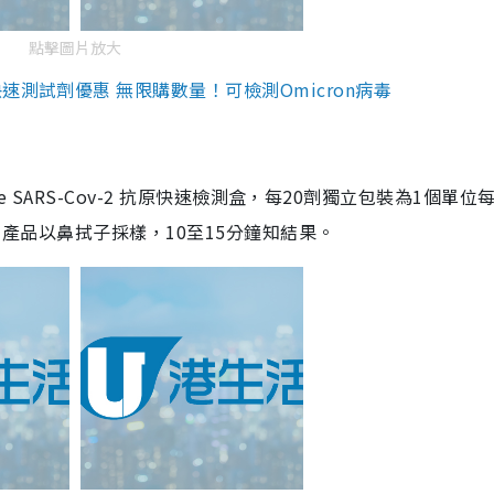
點擊圖片放大
測試劑優惠 無限購數量！可檢測Omicron病毒
are SARS-Cov-2 抗原快速檢測盒，每20劑獨立包裝為1個單位
5。產品以鼻拭子採樣，10至15分鐘知結果。