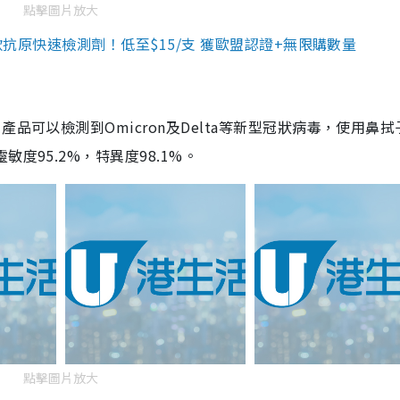
點擊圖片放大
3款抗原快速檢測劑！低至$15/支 獲歐盟認證+無限購數量
品可以檢測到Omicron及Delta等新型冠狀病毒，使用鼻拭
度95.2%，特異度98.1%。
點擊圖片放大