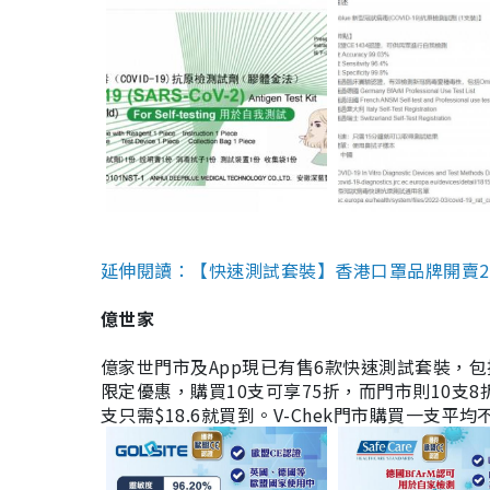
延伸閱讀：【快速測試套裝】香港口罩品牌開賣2款快速
億世家
億家世門市及App現已有售6款快速測試套裝，包括香港公司
限定優惠，購買10支可享75折，而門市則10支8折。現
支只需$18.6就買到。V-Chek門市購買一支平