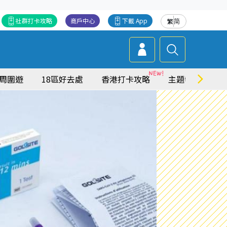
社群打卡攻略
商戶中心
下載 App
繁
简
周圍遊
18區好去處
香港打卡攻略
主題特集