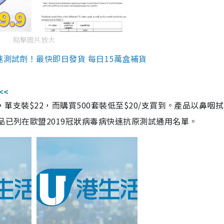
點擊圖片放大
速測試劑！最快即日發貨 每日15萬盒補貨
<<
，單支裝$22，而購買500套裝低至$20/支買到。產品以鼻咽
品已列在歐盟2019冠狀病毒病快速抗原測試通用名單。