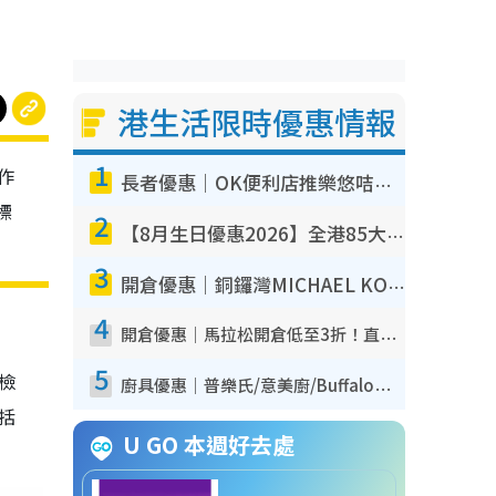
港生活限時優惠情報
1
作
長者優惠｜OK便利店推樂悠咭優惠！買麵包/牛奶/保健品拍卡即減
標
2
【8月生日優惠2026】全港85大食買玩著數攻略 自助餐/火鍋放題同行免費＋誠品/DONKI送現金券
3
開倉優惠｜銅鑼灣MICHAEL KORS開倉低至17折！直擊$500起買手袋/銀包/鞋款 必買經典Jet Set系列
4
開倉優惠｜馬拉松開倉低至3折！直擊$99起買adidas／New Balance／Puma鞋款 STANLEY保溫杯劈價至$119起
5
我檢
廚具優惠｜普樂氏/意美廚/Buffalo廚具低至3折！$89起買煎鍋／炒鑊／個人鍋 同場小家電激減至$99起
包括
U GO 本週好去處