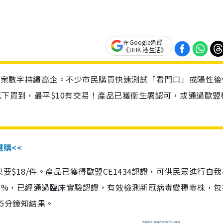
在Google追蹤
《UHK 港生活》
診個案數字持續高企。不少市民購買快速測試「看門口」或陽性後
以下買到，最平$10有交易！產品已獲衛生署認可，或通過歐盟
選購<<
惠價只要$18/件。產品已獲得歐盟CE1434認證，可供民眾進行自
性99.8%，已經通過臨床實驗認證，有效檢測新冠病毒變種毒株，
，15分鐘知結果。