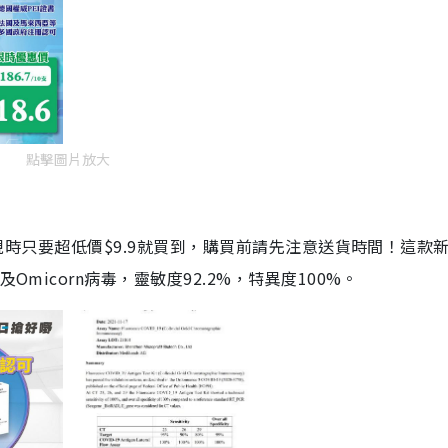
點擊圖片放大
劑，現時只要超低價$9.9就買到，購買前請先注意送貨時間！這款
Omicorn病毒，靈敏度92.2%，特異度100%。