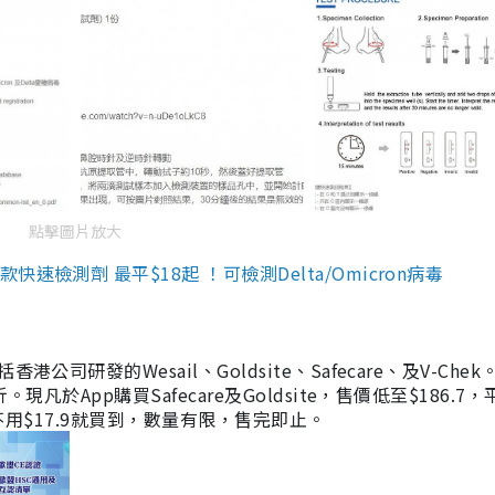
點擊圖片放大
檢測劑 最平$18起 ！可檢測Delta/Omicron病毒
研發的Wesail、Goldsite、Safecare、及V-Chek。
凡於App購買Safecare及Goldsite，售價低至$186.7
均不用$17.9就買到，數量有限，售完即止。