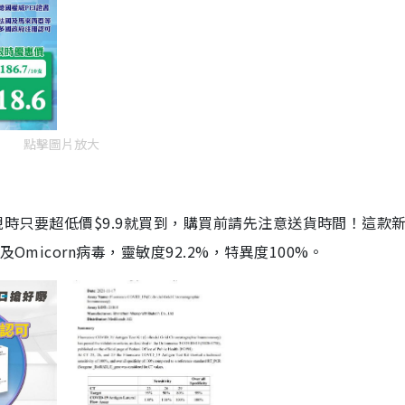
點擊圖片放大
劑，現時只要超低價$9.9就買到，購買前請先注意送貨時間！這款
Omicorn病毒，靈敏度92.2%，特異度100%。