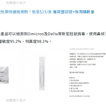
點擊圖片放大
3款抗原快速檢測劑！低至$15/支 獲歐盟認證+無限購數量
品可以檢測到Omicron及Delta等新型冠狀病毒，使用鼻拭
度95.2%，特異度98.1%。
點擊圖片放大