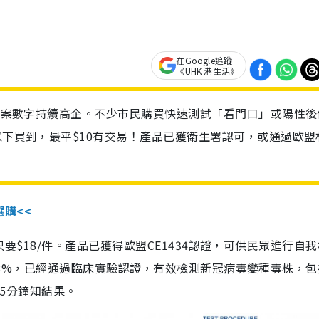
在Google追蹤
《UHK 港生活》
診個案數字持續高企。不少市民購買快速測試「看門口」或陽性後
以下買到，最平$10有交易！產品已獲衛生署認可，或通過歐盟
選購<<
惠價只要$18/件。產品已獲得歐盟CE1434認證，可供民眾進行自
性99.8%，已經通過臨床實驗認證，有效檢測新冠病毒變種毒株，
，15分鐘知結果。