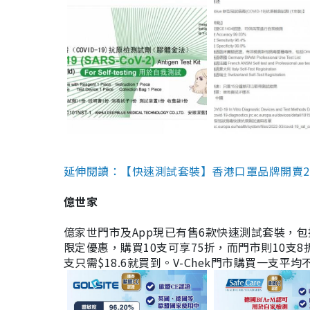
延伸閱讀：【快速測試套裝】香港口罩品牌開賣2款快速
億世家
億家世門市及App現已有售6款快速測試套裝，包括香港公司
限定優惠，購買10支可享75折，而門市則10支8折。現
支只需$18.6就買到。V-Chek門市購買一支平