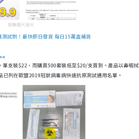
點擊圖片放大
速測試劑！最快即日發貨 每日15萬盒補貨
<<
，單支裝$22，而購買500套裝低至$20/支買到。產品以鼻咽
品已列在歐盟2019冠狀病毒病快速抗原測試通用名單。