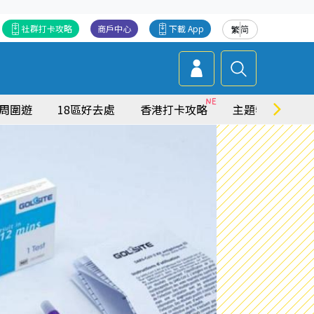
社群打卡攻略
商戶中心
下載 App
繁
简
周圍遊
18區好去處
香港打卡攻略
主題特集