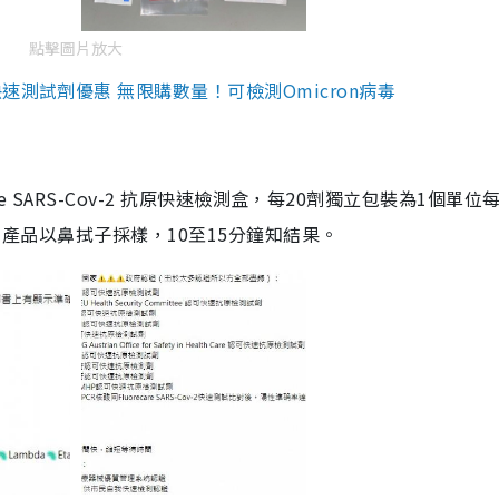
點擊圖片放大
測試劑優惠 無限購數量！可檢測Omicron病毒
are SARS-Cov-2 抗原快速檢測盒，每20劑獨立包裝為1個單位
5。產品以鼻拭子採樣，10至15分鐘知結果。