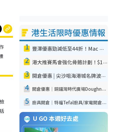
港生活限時優惠情報
1
作
豐澤優惠勁減低至44折！Mac mini/iPhone17Pro大減價！廚房家電$220起
標
2
港大推賽馬會強化骨骼計劃！$100骨質密度X光檢查 完成免費運動訓練送超市禮券！附參加資格
3
開倉優惠 | 尖沙咀海港城名牌波鞋開倉低至1折！On鞋$899起／Joy&Peace鞋履$98起
4
開倉優惠｜銅鑼灣時代廣場Doughnut/Campo Marzio開倉低至1折！背囊、書包、手袋劈價$200起
5
我檢
廚具開倉｜特福Tefal廚具/家電開倉低至3折！$220起買平底鍋/炒鑊/湯煲！電飯煲/吸塵機/燙斗$418起
包括
U GO 本週好去處