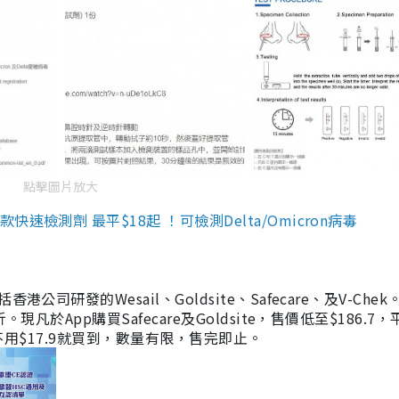
點擊圖片放大
檢測劑 最平$18起 ！可檢測Delta/Omicron病毒
研發的Wesail、Goldsite、Safecare、及V-Chek。
凡於App購買Safecare及Goldsite，售價低至$186.7
均不用$17.9就買到，數量有限，售完即止。