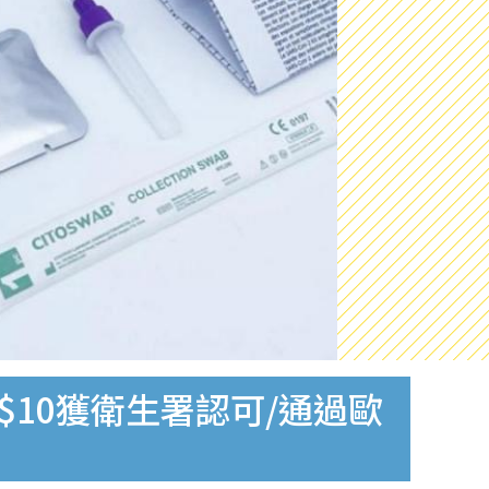
$10獲衛生署認可/通過歐