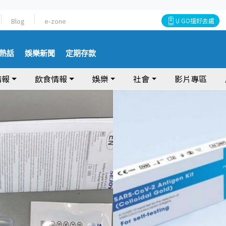
Blog
e-zone
U GO搵好去處
熱話
娛樂新聞
定期存款
情報
飲食情報
娛樂
社會
影片專區