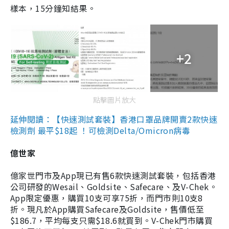
樣本，15分鐘知結果。
+2
點擊圖片放大
延伸閱讀：【快速測試套裝】香港口罩品牌開賣2款快速
檢測劑 最平$18起 ！可檢測Delta/Omicron病毒
億世家
億家世門市及App現已有售6款快速測試套裝，包括香港
公司研發的Wesail、Goldsite、Safecare、及V-Chek。
App限定優惠，購買10支可享75折，而門市則10支8
折。現凡於App購買Safecare及Goldsite，售價低至
$186.7，平均每支只需$18.6就買到。V-Chek門市購買