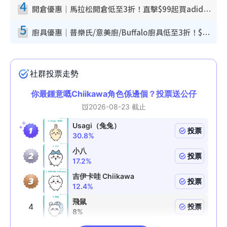
4
開倉優惠｜馬拉松開倉低至3折！直擊$99起買adidas／New Balance／Puma鞋款 STANLEY保溫杯劈價至$119起
5
廚具優惠｜普樂氏/意美廚/Buffalo廚具低至3折！$89起買煎鍋／炒鑊／個人鍋 同場小家電激減至$99起