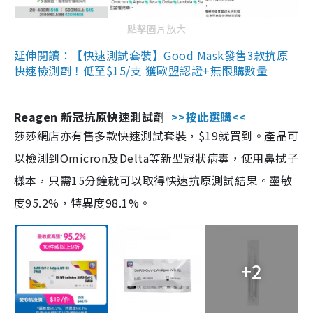
點擊圖片放大
延伸閱讀：【快速測試套裝】Good Mask發售3款抗原
快速檢測劑！低至$15/支 獲歐盟認證+無限購數量
Reagen 新冠抗原快速測試劑
>>按此選購<<
莎莎網店亦有售多款快速測試套裝，$19就買到。產品可
以檢測到Omicron及Delta等新型冠狀病毒，使用鼻拭子
樣本，只需15分鐘就可以取得快速抗原測試結果。靈敏
度95.2%，特異度98.1%。
+2