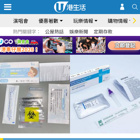
演唱會
優惠著數
玩樂情報
購物情報
熱門關鍵字：
公屋熱話
娛樂新聞
定期存款