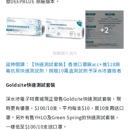
發DEEPBLUE 原廠版本。
+2
點擊圖片放大
延伸閱讀：【快速測試套裝】香港口罩廠acc+推$18病
毒抗原快速測試劑！捐贈10萬盒測試劑予深水埗露宿者
Goldsite快速測試套裝
深水埗電子特賣城現正發售Goldsite快速測試套裝，現
時更有優惠，$100/10支，平均每支$10，買10支再送口
罩。另外有售YHLO及Green Spring的快速測試套裝，
一樣低至$100/10支送口罩。