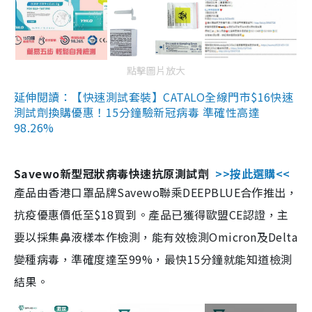
點擊圖片放大
延伸閱讀：【快速測試套裝】CATALO全線門市$16快速
測試劑換購優惠！15分鐘驗新冠病毒 準確性高達
98.26%
Savewo新型冠狀病毒快速抗原測試劑
>>按此選購<<
產品由香港口罩品牌Savewo聯乘DEEPBLUE合作推出，
抗疫優惠價低至$18買到。產品已獲得歐盟CE認證，主
要以採集鼻液樣本作檢測，能有效檢測Omicron及Delta
變種病毒，準確度達至99%，最快15分鐘就能知道檢測
結果。