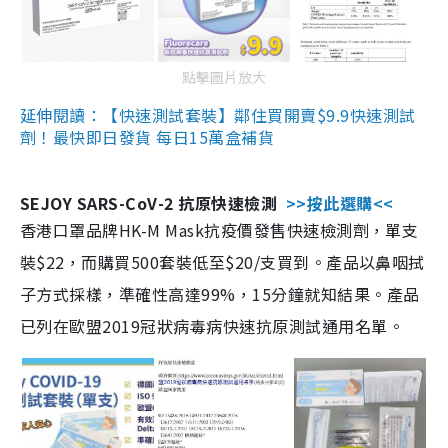
點擊圖片放大
延伸閱讀：【快速測試套裝】鄰住買開賣$9.9快速測試
劑！最快即日發貨 每日15萬盒補貨
SEJOY SARS-CoV-2 抗原快速檢測
>>按此選購<<
香港口罩品牌HK-M Mask抗疫價發售快速檢測劑，單支
裝$22，而購買500套裝低至$20/支買到。產品以鼻咽拭
子方式採樣，準確性高達99%，15分鐘就知結果。產品
已列在歐盟2019冠狀病毒病快速抗原測試通用名單。