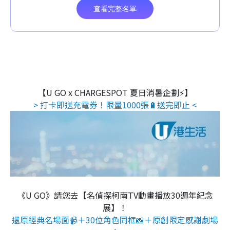
【U GO x CHARGESPOT 夏日消暑企劃⚡】
> 打卡即送充電券！限量1000張🔋送完即止 <
《U GO》請您去【名偵探柯南TV動畫播放30週年紀念
展】！
還原經典名場面📹＋30位角色同框📸＋原創限定感謝劇場