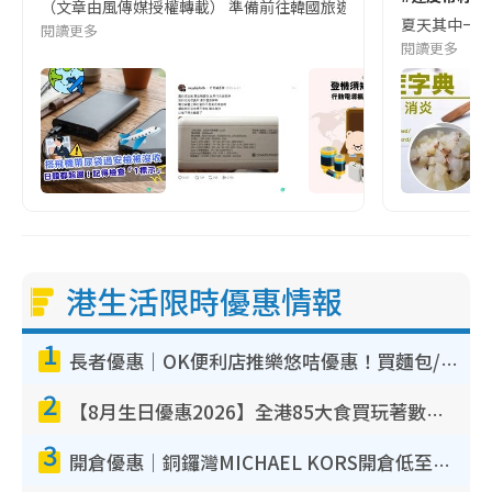
（文章由風傳媒授權轉載） 準備前往韓國旅遊的民眾，近期要特別留
夏天其中一種時
閱讀更多
閱讀更多
港生活限時優惠情報
1
長者優惠｜OK便利店推樂悠咭優惠！買麵包/牛奶/保健品拍卡即減
2
【8月生日優惠2026】全港85大食買玩著數攻略 自助餐/火鍋放題同行免費＋誠品/DONKI送現金券
3
開倉優惠｜銅鑼灣MICHAEL KORS開倉低至17折！直擊$500起買手袋/銀包/鞋款 必買經典Jet Set系列