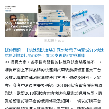
點擊圖片放大
延伸閱讀：【快速測試套裝】深水埗電子特賣城$15快速
抗原測試劑 現貨發售！買10支再送3支檢測棒
<< 提提大家，各零售商發售的快速測試套裝規格不一，
購買市面上不同品牌的快速測試套裝前請留意售賣平台
及該品牌的快速測試套裝使用方法、條款及細則，大家
亦可參考香港衞生署表列認可2019冠狀病毒病快速抗原
測試、歐盟2019冠狀病毒病快速抗原測試通用名單，購
買前留意訂購平台的使用條款及細則，一切以訂購平台
公佈的價錢為準。數量有限，售完即止；所有優惠細則