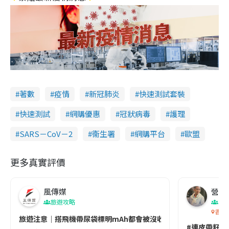
著數
疫情
新冠肺炎
快速測試套裝
快速測試
網購優惠
冠狀病毒
護理
SARS－CoV－2
衞生署
網購平台
歐盟
更多真實評價
風傳媒
營養教
旅遊攻略
生
香港
旅遊注意｜搭飛機帶尿袋標明mAh都會被沒收😱出發前切記檢查「1
#連皮帶籽都