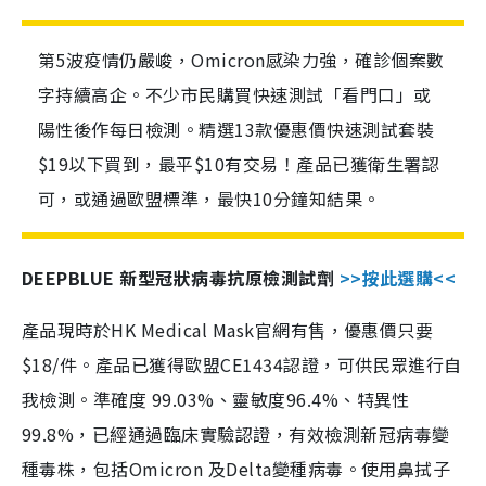
第5波疫情仍嚴峻，Omicron感染力強，確診個案數
字持續高企。不少市民購買快速測試「看門口」或
陽性後作每日檢測。精選13款優惠價快速測試套裝
$19以下買到，最平$10有交易！產品已獲衛生署認
可，或通過歐盟標準，最快10分鐘知結果。
DEEPBLUE 新型冠狀病毒抗原檢測試劑
>>按此選購<<
產品現時於HK Medical Mask官網有售，優惠價只要
$18/件。產品已獲得歐盟CE1434認證，可供民眾進行自
我檢測。準確度 99.03%、靈敏度96.4%、特異性
99.8%，已經通過臨床實驗認證，有效檢測新冠病毒變
種毒株，包括Omicron 及Delta變種病毒。使用鼻拭子