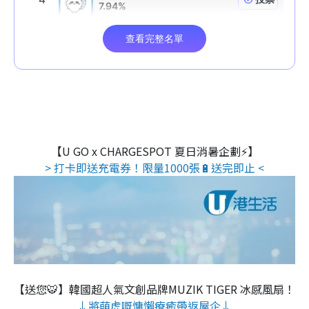
【U GO x CHARGESPOT 夏日消暑企劃⚡】
> 打卡即送充電券！限量1000張🔋送完即止 <
【送您🐯】韓國超人氣文創品牌MUZIK TIGER 冰感風扇！
↓將萌虎嘅慵懶療癒帶返屋企↓