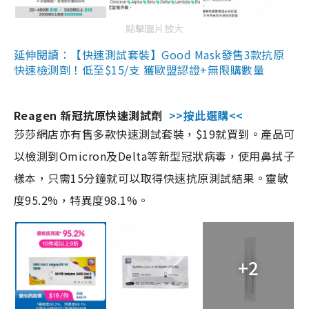
點擊圖片放大
延伸閱讀：【快速測試套裝】Good Mask發售3款抗原
快速檢測劑！低至$15/支 獲歐盟認證+無限購數量
Reagen 新冠抗原快速測試劑
>>按此選購<<
莎莎網店亦有售多款快速測試套裝，$19就買到。產品可
以檢測到Omicron及Delta等新型冠狀病毒，使用鼻拭子
樣本，只需15分鐘就可以取得快速抗原測試結果。靈敏
度95.2%，特異度98.1%。
+2