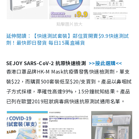
點擊圖片放大
延伸閱讀：【快速測試套裝】鄰住買開賣$9.9快速測試
劑！最快即日發貨 每日15萬盒補貨
SEJOY SARS-CoV-2 抗原快速檢測
>>按此選購<<
香港口罩品牌HK-M Mask抗疫價發售快速檢測劑，單支
裝$22，而購買500套裝低至$20/支買到。產品以鼻咽拭
子方式採樣，準確性高達99%，15分鐘就知結果。產品
已列在歐盟2019冠狀病毒病快速抗原測試通用名單。