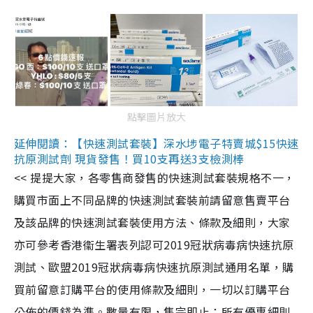
點擊圖片放大
延伸閱讀：【快速測試套裝】深水埗電子特賣城$15快速
抗原測試劑 現貨發售！買10支再送3支檢測棒
<< 提提大家，各零售商發售的快速測試套裝規格不一，
購買市面上不同品牌的快速測試套裝前請留意售賣平台
及該品牌的快速測試套裝使用方法、條款及細則，大家
亦可參考香港衞生署表列認可2019冠狀病毒病快速抗原
測試、歐盟2019冠狀病毒病快速抗原測試通用名單，購
買前留意訂購平台的使用條款及細則，一切以訂購平台
公佈的價錢為準。數量有限，售完即止；所有優惠細則