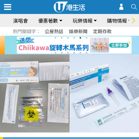
演唱會
優惠著數
玩樂情報
購物情報
熱門關鍵字：
公屋熱話
娛樂新聞
定期存款