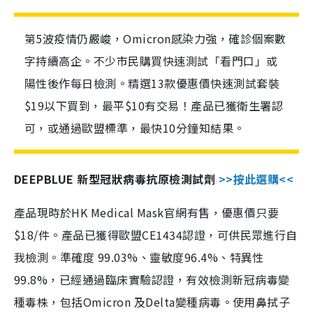
第5波疫情仍嚴峻，Omicron感染力強，確診個案數
字持續高企。不少市民購買快速測試「看門口」或
陽性後作每日檢測。精選13款優惠價快速測試套裝
$19以下買到，最平$10有交易！產品已獲衛生署認
可，或通過歐盟標準，最快10分鐘知結果。
DEEPBLUE 新型冠狀病毒抗原檢測試劑
>>按此選購<<
產品現時於HK Medical Mask官網有售，優惠價只要
$18/件。產品已獲得歐盟CE1434認證，可供民眾進行自
我檢測。準確度 99.03%、靈敏度96.4%、特異性
99.8%，已經通過臨床實驗認證，有效檢測新冠病毒變
種毒株，包括Omicron 及Delta變種病毒。使用鼻拭子