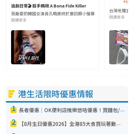
台灣
追劇日常🎬 殺手媽咪 A Bona Fide Killer
台灣地鐵宣
我最愛的韓國女演員孔曉振終於要回歸小螢幕啦!這次的劇本改編自同名
閱讀更多
閱讀更多
港生活限時優惠情報
1
長者優惠｜OK便利店推樂悠咭優惠！買麵包/牛奶/保健品拍卡即減
2
【8月生日優惠2026】全港85大食買玩著數攻略 自助餐/火鍋放題同行免費＋誠品/DONKI送現金券