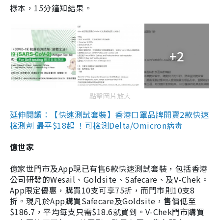
樣本，15分鐘知結果。
+2
點擊圖片放大
延伸閱讀：【快速測試套裝】香港口罩品牌開賣2款快速
檢測劑 最平$18起 ！可檢測Delta/Omicron病毒
億世家
億家世門市及App現已有售6款快速測試套裝，包括香港
公司研發的Wesail、Goldsite、Safecare、及V-Chek。
App限定優惠，購買10支可享75折，而門市則10支8
折。現凡於App購買Safecare及Goldsite，售價低至
$186.7，平均每支只需$18.6就買到。V-Chek門市購買