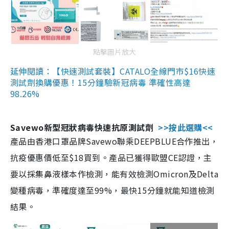
點擊圖片放大
延伸閱讀：【快速測試套裝】CATALO全線門市$16快速
測試劑換購優惠！15分鐘驗新冠病毒 準確性高達
98.26%
Savewo新型冠狀病毒快速抗原測試劑
>>按此選購<<
產品由香港口罩品牌Savewo聯乘DEEPBLUE合作推出，
抗疫優惠價低至$18買到。產品已獲得歐盟CE認證，主
要以採集鼻液樣本作檢測，能有效檢測Omicron及Delta
變種病毒，準確度達至99%，最快15分鐘就能知道檢測
結果。