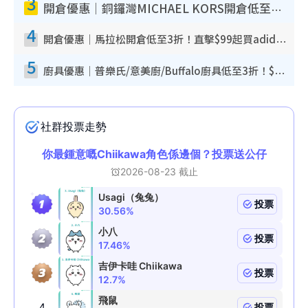
3
開倉優惠｜銅鑼灣MICHAEL KORS開倉低至17折！直擊$500起買手袋/銀包/鞋款 必買經典Jet Set系列
4
開倉優惠｜馬拉松開倉低至3折！直擊$99起買adidas／New Balance／Puma鞋款 STANLEY保溫杯劈價至$119起
5
廚具優惠｜普樂氏/意美廚/Buffalo廚具低至3折！$89起買煎鍋／炒鑊／個人鍋 同場小家電激減至$99起