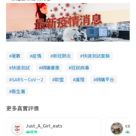
著數
疫情
新冠肺炎
快速測試套裝
快速測試
網購優惠
冠狀病毒
SARS－CoV－2
歐盟
護理
網購平台
衞生署
更多真實評價
Just_A_Girl_eats
co c
娛樂
吹