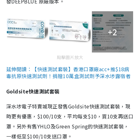
發DEEPBLUE 原廠版本。
+2
點擊圖片放大
延伸閱讀：【快速測試套裝】香港口罩廠acc+推$18病
毒抗原快速測試劑！捐贈10萬盒測試劑予深水埗露宿者
Goldsite快速測試套裝
深水埗電子特賣城現正發售Goldsite快速測試套裝，現
時更有優惠，$100/10支，平均每支$10，買10支再送口
罩。另外有售YHLO及Green Spring的快速測試套裝，
一樣低至$100/10支送口罩。