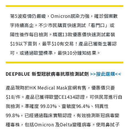
第5波疫情仍嚴峻，Omicron感染力強，確診個案數
字持續高企。不少市民購買快速測試「看門口」或
陽性後作每日檢測。精選13款優惠價快速測試套裝
$19以下買到，最平$10有交易！產品已獲衛生署認
可，或通過歐盟標準，最快10分鐘知結果。
DEEPBLUE 新型冠狀病毒抗原檢測試劑
>>按此選購<<
產品現時於HK Medical Mask官網有售，優惠價只要
$18/件。產品已獲得歐盟CE1434認證，可供民眾進行自
我檢測。準確度 99.03%、靈敏度96.4%、特異性
99.8%，已經通過臨床實驗認證，有效檢測新冠病毒變
種毒株，包括Omicron 及Delta變種病毒。使用鼻拭子