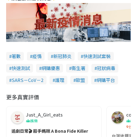
著數
疫情
新冠肺炎
快速測試套裝
快速測試
網購優惠
衞生署
冠狀病毒
SARS－CoV－2
護理
歐盟
網購平台
更多真實評價
Just_A_Girl_eats
co c
娛樂
吹
台灣
追劇日常🎬 殺手媽咪 A Bona Fide Killer
台灣地鐵宣