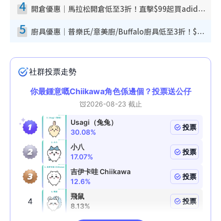
4
開倉優惠｜馬拉松開倉低至3折！直擊$99起買adidas／New Balance／Puma鞋款 STANLEY保溫杯劈價至$119起
5
廚具優惠｜普樂氏/意美廚/Buffalo廚具低至3折！$89起買煎鍋／炒鑊／個人鍋 同場小家電激減至$99起