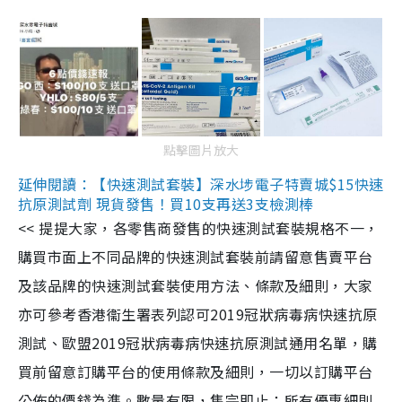
點擊圖片放大
延伸閱讀：【快速測試套裝】深水埗電子特賣城$15快速
抗原測試劑 現貨發售！買10支再送3支檢測棒
<< 提提大家，各零售商發售的快速測試套裝規格不一，
購買市面上不同品牌的快速測試套裝前請留意售賣平台
及該品牌的快速測試套裝使用方法、條款及細則，大家
亦可參考香港衞生署表列認可2019冠狀病毒病快速抗原
測試、歐盟2019冠狀病毒病快速抗原測試通用名單，購
買前留意訂購平台的使用條款及細則，一切以訂購平台
公佈的價錢為準。數量有限，售完即止；所有優惠細則