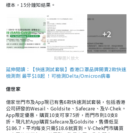
樣本，15分鐘知結果。
+2
點擊圖片放大
延伸閱讀：【快速測試套裝】香港口罩品牌開賣2款快速
檢測劑 最平$18起 ！可檢測Delta/Omicron病毒
億世家
億家世門市及App現已有售6款快速測試套裝，包括香港
公司研發的Wesail、Goldsite、Safecare、及V-Chek。
App限定優惠，購買10支可享75折，而門市則10支8
折。現凡於App購買Safecare及Goldsite，售價低至
$186.7，平均每支只需$18.6就買到。V-Chek門市購買