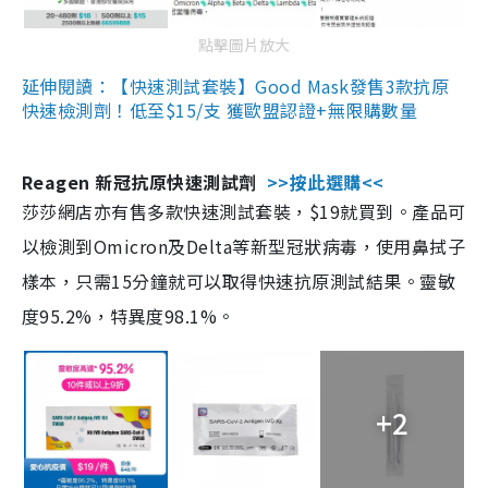
點擊圖片放大
延伸閱讀：【快速測試套裝】Good Mask發售3款抗原
快速檢測劑！低至$15/支 獲歐盟認證+無限購數量
Reagen 新冠抗原快速測試劑
>>按此選購<<
莎莎網店亦有售多款快速測試套裝，$19就買到。產品可
以檢測到Omicron及Delta等新型冠狀病毒，使用鼻拭子
樣本，只需15分鐘就可以取得快速抗原測試結果。靈敏
度95.2%，特異度98.1%。
+2