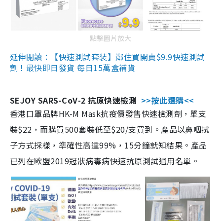
點擊圖片放大
延伸閱讀：【快速測試套裝】鄰住買開賣$9.9快速測試
劑！最快即日發貨 每日15萬盒補貨
SEJOY SARS-CoV-2 抗原快速檢測
>>按此選購<<
香港口罩品牌HK-M Mask抗疫價發售快速檢測劑，單支
裝$22，而購買500套裝低至$20/支買到。產品以鼻咽拭
子方式採樣，準確性高達99%，15分鐘就知結果。產品
已列在歐盟2019冠狀病毒病快速抗原測試通用名單。