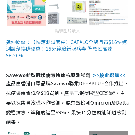
點擊圖片放大
延伸閱讀：【快速測試套裝】CATALO全線門市$16快速
測試劑換購優惠！15分鐘驗新冠病毒 準確性高達
98.26%
Savewo新型冠狀病毒快速抗原測試劑
>>按此選購<<
產品由香港口罩品牌Savewo聯乘DEEPBLUE合作推出，
抗疫優惠價低至$18買到。產品已獲得歐盟CE認證，主
要以採集鼻液樣本作檢測，能有效檢測Omicron及Delta
變種病毒，準確度達至99%，最快15分鐘就能知道檢測
結果。