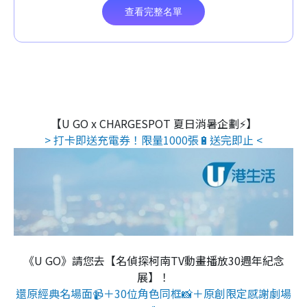
【U GO x CHARGESPOT 夏日消暑企劃⚡】
> 打卡即送充電券！限量1000張🔋送完即止 <
《U GO》請您去【名偵探柯南TV動畫播放30週年紀念
展】！
還原經典名場面📹＋30位角色同框📸＋原創限定感謝劇場