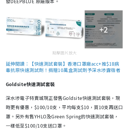
發DEEPBLUE 原廠版本。
+2
點擊圖片放大
延伸閱讀：【快速測試套裝】香港口罩廠acc+推$18病
毒抗原快速測試劑！捐贈10萬盒測試劑予深水埗露宿者
Goldsite快速測試套裝
深水埗電子特賣城現正發售Goldsite快速測試套裝，現
時更有優惠，$100/10支，平均每支$10，買10支再送口
罩。另外有售YHLO及Green Spring的快速測試套裝，
一樣低至$100/10支送口罩。