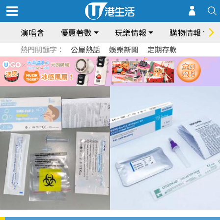
演唱會
優惠著數
玩樂情報
購物情報
熱門關鍵字：
公屋熱話
娛樂新聞
定期存款