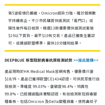
第5波疫情仍嚴峻，Omicron感染力強，確診個案數
字持續高企。不少市民購買快速測試「看門口」或
陽性後作每日檢測。精選13款優惠價快速測試套裝
$19以下買到，最平$10有交易！產品已獲衛生署認
可，或通過歐盟標準，最快10分鐘知結果。
DEEPBLUE 新型冠狀病毒抗原檢測試劑
>>按此選購<<
產品現時於HK Medical Mask官網有售，優惠價只要
$18/件。產品已獲得歐盟CE1434認證，可供民眾進行自
我檢測。準確度 99.03%、靈敏度96.4%、特異性
99.8%，已經通過臨床實驗認證，有效檢測新冠病毒變
種毒株，包括Omicron 及Delta變種病毒。使用鼻拭子