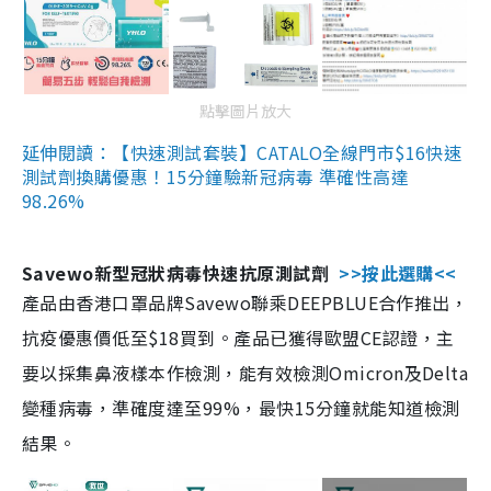
點擊圖片放大
延伸閱讀：【快速測試套裝】CATALO全線門市$16快速
測試劑換購優惠！15分鐘驗新冠病毒 準確性高達
98.26%
Savewo新型冠狀病毒快速抗原測試劑
>>按此選購<<
產品由香港口罩品牌Savewo聯乘DEEPBLUE合作推出，
抗疫優惠價低至$18買到。產品已獲得歐盟CE認證，主
要以採集鼻液樣本作檢測，能有效檢測Omicron及Delta
變種病毒，準確度達至99%，最快15分鐘就能知道檢測
結果。