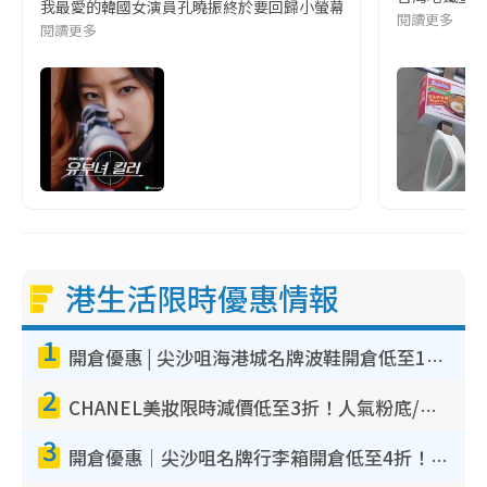
我最愛的韓國女演員孔曉振終於要回歸小螢幕啦!這次的劇本改編自同名
閱讀更多
閱讀更多
港生活限時優惠情報
1
開倉優惠 | 尖沙咀海港城名牌波鞋開倉低至1折！On鞋$899起／Joy&Peace鞋履$98起
2
CHANEL美妝限時減價低至3折！人氣粉底/唇膏/精華液低至$275！COCO香水都有平
3
開倉優惠｜尖沙咀名牌行李箱開倉低至4折！一連5日 American Tourister/ace./Hallmark $200起！