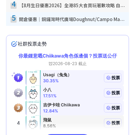
4
【8月生日優惠2026】全港85大食買玩著數攻略 自助餐/火鍋放題同行免費＋誠品/DONKI送現金券
5
開倉優惠｜銅鑼灣時代廣場Doughnut/Campo Marzio開倉低至1折！背囊、書包、手袋劈價$200起