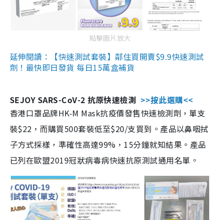
點擊圖片放大
延伸閱讀：【快速測試套裝】鄰住買開賣$9.9快速測試
劑！最快即日發貨 每日15萬盒補貨
SEJOY SARS-CoV-2 抗原快速檢測
>>按此選購<<
香港口罩品牌HK-M Mask抗疫價發售快速檢測劑，單支
裝$22，而購買500套裝低至$20/支買到。產品以鼻咽拭
子方式採樣，準確性高達99%，15分鐘就知結果。產品
已列在歐盟2019冠狀病毒病快速抗原測試通用名單。