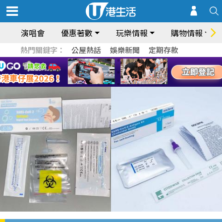
演唱會
優惠著數
玩樂情報
購物情報
熱門關鍵字：
公屋熱話
娛樂新聞
定期存款