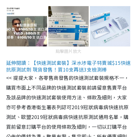
點擊圖片放大
延伸閱讀：【快速測試套裝】深水埗電子特賣城$15快速
抗原測試劑 現貨發售！買10支再送3支檢測棒
<< 提提大家，各零售商發售的快速測試套裝規格不一，
購買市面上不同品牌的快速測試套裝前請留意售賣平台
及該品牌的快速測試套裝使用方法、條款及細則，大家
亦可參考香港衞生署表列認可2019冠狀病毒病快速抗原
測試、歐盟2019冠狀病毒病快速抗原測試通用名單，購
買前留意訂購平台的使用條款及細則，一切以訂購平台
公佈的價錢為準。數量有限，售完即止；所有優惠細則