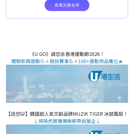
《U GO》請您去香港運動節2026！
體驗新興運動💦＋競技賽事💪＋100+運動用品攤位🔥
【送您🐯】韓國超人氣文創品牌MUZIK TIGER 冰感風扇！
↓將萌虎嘅慵懶療癒帶返屋企↓