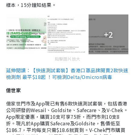
樣本，15分鐘知結果。
+2
點擊圖片放大
延伸閱讀：【快速測試套裝】香港口罩品牌開賣2款快速
檢測劑 最平$18起 ！可檢測Delta/Omicron病毒
億世家
億家世門市及App現已有售6款快速測試套裝，包括香港
公司研發的Wesail、Goldsite、Safecare、及V-Chek。
App限定優惠，購買10支可享75折，而門市則10支8
折。現凡於App購買Safecare及Goldsite，售價低至
$186.7，平均每支只需$18.6就買到。V-Chek門市購買