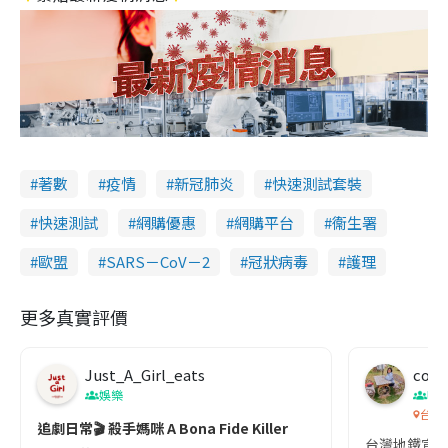
著數
疫情
新冠肺炎
快速測試套裝
快速測試
網購優惠
網購平台
衞生署
歐盟
SARS－CoV－2
冠狀病毒
護理
更多真實評價
Just_A_Girl_eats
co c
娛樂
吹
台灣
追劇日常🎬 殺手媽咪 A Bona Fide Killer
台灣地鐵宣