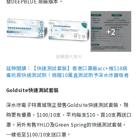
發DEEPBLUE 原廠版本。
+2
點擊圖片放大
延伸閱讀：【快速測試套裝】香港口罩廠acc+推$18病
毒抗原快速測試劑！捐贈10萬盒測試劑予深水埗露宿者
Goldsite快速測試套裝
深水埗電子特賣城現正發售Goldsite快速測試套裝，現
時更有優惠，$100/10支，平均每支$10，買10支再送口
罩。另外有售YHLO及Green Spring的快速測試套裝，
一樣低至$100/10支送口罩。