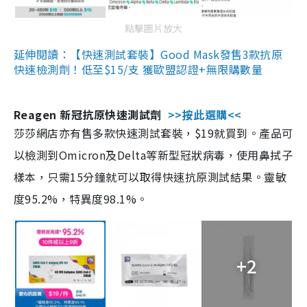
點擊圖片放大
延伸閱讀：【快速測試套裝】Good Mask發售3款抗原
快速檢測劑！低至$15/支 獲歐盟認證+無限購數量
Reagen 新冠抗原快速測試劑
>>按此選購<<
莎莎網店亦有售多款快速測試套裝，$19就買到。產品可
以檢測到Omicron及Delta等新型冠狀病毒，使用鼻拭子
樣本，只需15分鐘就可以取得快速抗原測試結果。靈敏
度95.2%，特異度98.1%。
+2