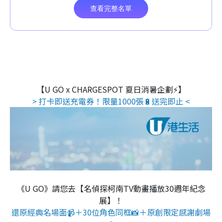
【U GO x CHARGESPOT 夏日消暑企劃⚡】
> 打卡即送充電券！限量1000張🔋送完即止 <
《U GO》請您去【名偵探柯南TV動畫播放30週年紀念
展】！
還原經典名場面📹＋30位角色同框📸＋原創限定感謝劇場