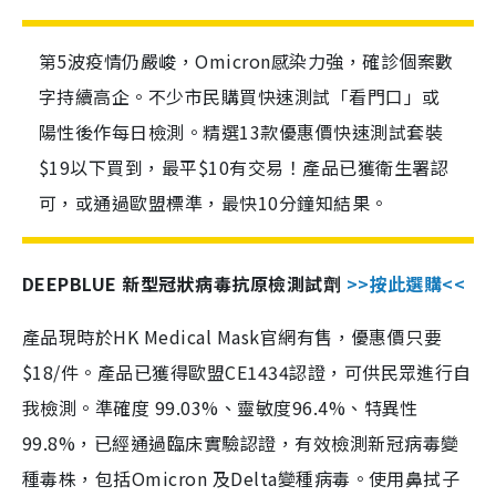
第5波疫情仍嚴峻，Omicron感染力強，確診個案數
字持續高企。不少市民購買快速測試「看門口」或
陽性後作每日檢測。精選13款優惠價快速測試套裝
$19以下買到，最平$10有交易！產品已獲衛生署認
可，或通過歐盟標準，最快10分鐘知結果。
DEEPBLUE 新型冠狀病毒抗原檢測試劑
>>按此選購<<
產品現時於HK Medical Mask官網有售，優惠價只要
$18/件。產品已獲得歐盟CE1434認證，可供民眾進行自
我檢測。準確度 99.03%、靈敏度96.4%、特異性
99.8%，已經通過臨床實驗認證，有效檢測新冠病毒變
種毒株，包括Omicron 及Delta變種病毒。使用鼻拭子