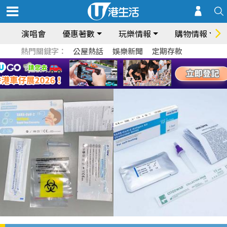
演唱會
優惠著數
玩樂情報
購物情報
熱門關鍵字：
公屋熱話
娛樂新聞
定期存款