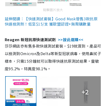
點擊圖片放大
延伸閱讀：【快速測試套裝】Good Mask發售3款抗原
快速檢測劑！低至$15/支 獲歐盟認證+無限購數量
Reagen 新冠抗原快速測試劑
>>按此選購<<
莎莎網店亦有售多款快速測試套裝，$19就買到。產品可
以檢測到Omicron及Delta等新型冠狀病毒，使用鼻拭子
樣本，只需15分鐘就可以取得快速抗原測試結果。靈敏
度95.2%，特異度98.1%。
+2