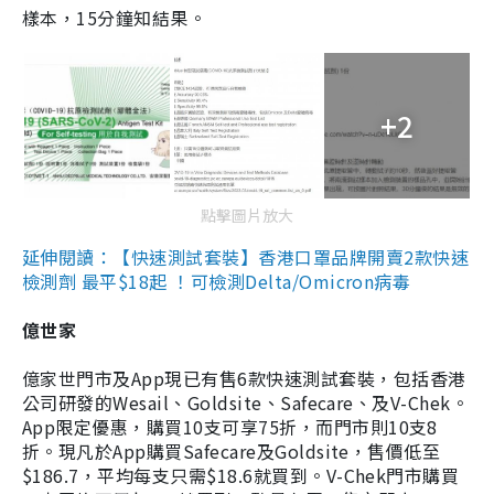
樣本，15分鐘知結果。
+2
點擊圖片放大
延伸閱讀：【快速測試套裝】香港口罩品牌開賣2款快速
檢測劑 最平$18起 ！可檢測Delta/Omicron病毒
億世家
億家世門市及App現已有售6款快速測試套裝，包括香港
公司研發的Wesail、Goldsite、Safecare、及V-Chek。
App限定優惠，購買10支可享75折，而門市則10支8
折。現凡於App購買Safecare及Goldsite，售價低至
$186.7，平均每支只需$18.6就買到。V-Chek門市購買