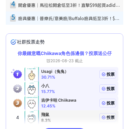
4
開倉優惠｜馬拉松開倉低至3折！直擊$99起買adidas／New Balance／Puma鞋款 STANLEY保溫杯劈價至$119起
5
廚具優惠｜普樂氏/意美廚/Buffalo廚具低至3折！$89起買煎鍋／炒鑊／個人鍋 同場小家電激減至$99起