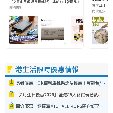
（文章由風傳媒授權轉載） 準備前往韓國旅遊的民眾，近期要特別留
夏天其中一種時
閱讀更多
閱讀更多
港生活限時優惠情報
1
長者優惠｜OK便利店推樂悠咭優惠！買麵包/牛奶/保健品拍卡即減
2
【8月生日優惠2026】全港85大食買玩著數攻略 自助餐/火鍋放題同行免費＋誠品/DONKI送現金券
3
開倉優惠｜銅鑼灣MICHAEL KORS開倉低至17折！直擊$500起買手袋/銀包/鞋款 必買經典Jet Set系列