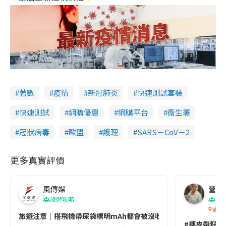
著數
疫情
新冠肺炎
快速測試套裝
快速測試
網購優惠
網購平台
衞生署
冠狀病毒
歐盟
護理
SARS－CoV－2
更多真實評價
風傳媒
營養教
旅遊攻略
生
香港
旅遊注意｜搭飛機帶尿袋標明mAh都會被沒收😱出發前切記檢查「1
#連皮帶籽都