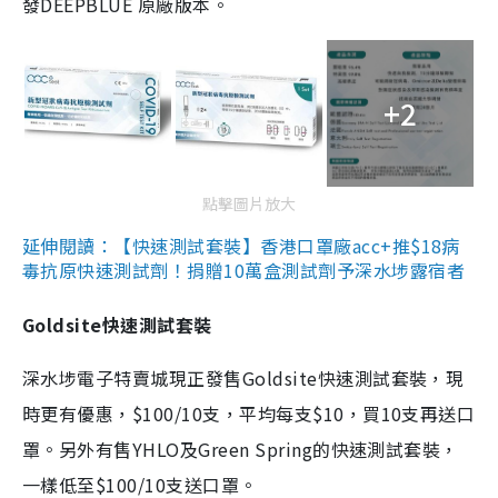
發DEEPBLUE 原廠版本。
+2
點擊圖片放大
延伸閱讀：【快速測試套裝】香港口罩廠acc+推$18病
毒抗原快速測試劑！捐贈10萬盒測試劑予深水埗露宿者
Goldsite快速測試套裝
深水埗電子特賣城現正發售Goldsite快速測試套裝，現
時更有優惠，$100/10支，平均每支$10，買10支再送口
罩。另外有售YHLO及Green Spring的快速測試套裝，
一樣低至$100/10支送口罩。