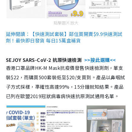
點擊圖片放大
延伸閱讀：【快速測試套裝】鄰住買開賣$9.9快速測試
劑！最快即日發貨 每日15萬盒補貨
SEJOY SARS-CoV-2 抗原快速檢測
>>按此選購<<
香港口罩品牌HK-M Mask抗疫價發售快速檢測劑，單支
裝$22，而購買500套裝低至$20/支買到。產品以鼻咽拭
子方式採樣，準確性高達99%，15分鐘就知結果。產品
已列在歐盟2019冠狀病毒病快速抗原測試通用名單。