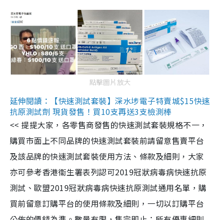
點擊圖片放大
延伸閱讀：【快速測試套裝】深水埗電子特賣城$15快速
抗原測試劑 現貨發售！買10支再送3支檢測棒
<< 提提大家，各零售商發售的快速測試套裝規格不一，
購買市面上不同品牌的快速測試套裝前請留意售賣平台
及該品牌的快速測試套裝使用方法、條款及細則，大家
亦可參考香港衞生署表列認可2019冠狀病毒病快速抗原
測試、歐盟2019冠狀病毒病快速抗原測試通用名單，購
買前留意訂購平台的使用條款及細則，一切以訂購平台
公佈的價錢為準。數量有限，售完即止；所有優惠細則