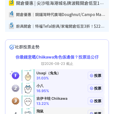
3
開倉優惠 | 尖沙咀海港城名牌波鞋開倉低至1折！On鞋$899起／Joy&Peace鞋履$98起
4
開倉優惠｜銅鑼灣時代廣場Doughnut/Campo Marzio開倉低至1折！背囊、書包、手袋劈價$200起
5
廚具開倉｜特福Tefal廚具/家電開倉低至3折！$220起買平底鍋/炒鑊/湯煲！電飯煲/吸塵機/燙斗$418起