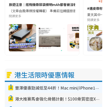
香港
旅遊注意｜搭飛機帶尿袋標明mAh都會被沒收😱出發前切記檢查「1
#連皮帶籽都
（文章由風傳媒授權轉載） 準備前往韓國旅遊的民眾，近期要特別留
夏天其中一種時
閱讀更多
閱讀更多
港生活限時優惠情報
1
豐澤優惠勁減低至44折！Mac mini/iPhone17Pro大減價！廚房家電$220起
2
港大推賽馬會強化骨骼計劃！$100骨質密度X光檢查 完成免費運動訓練送超市禮券！附參加資格