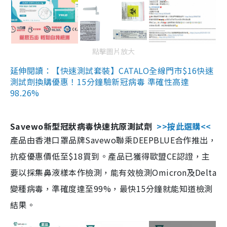
點擊圖片放大
延伸閱讀：【快速測試套裝】CATALO全線門市$16快速
測試劑換購優惠！15分鐘驗新冠病毒 準確性高達
98.26%
Savewo新型冠狀病毒快速抗原測試劑
>>按此選購<<
產品由香港口罩品牌Savewo聯乘DEEPBLUE合作推出，
抗疫優惠價低至$18買到。產品已獲得歐盟CE認證，主
要以採集鼻液樣本作檢測，能有效檢測Omicron及Delta
變種病毒，準確度達至99%，最快15分鐘就能知道檢測
結果。