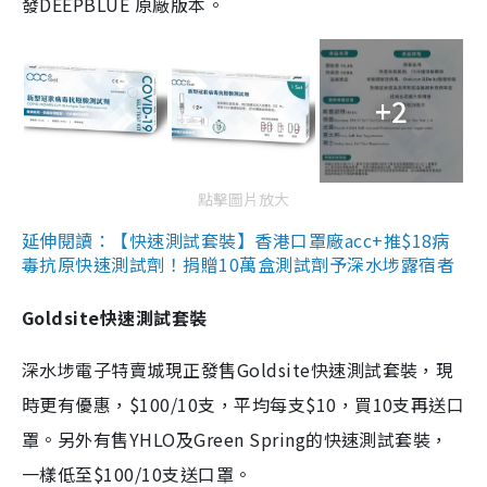
發DEEPBLUE 原廠版本。
+2
點擊圖片放大
延伸閱讀：【快速測試套裝】香港口罩廠acc+推$18病
毒抗原快速測試劑！捐贈10萬盒測試劑予深水埗露宿者
Goldsite快速測試套裝
深水埗電子特賣城現正發售Goldsite快速測試套裝，現
時更有優惠，$100/10支，平均每支$10，買10支再送口
罩。另外有售YHLO及Green Spring的快速測試套裝，
一樣低至$100/10支送口罩。