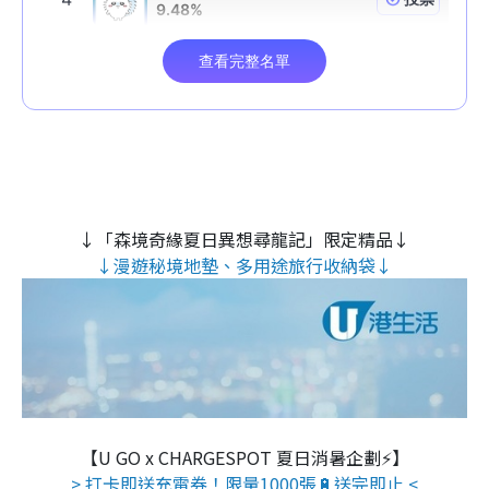
↓「森境奇緣夏日異想尋龍記」限定精品↓
↓漫遊秘境地墊、多用途旅行收納袋↓
【U GO x CHARGESPOT 夏日消暑企劃⚡】
> 打卡即送充電券！限量1000張🔋送完即止 <