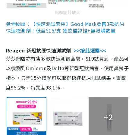
點擊圖片放大
延伸閱讀：【快速測試套裝】Good Mask發售3款抗原
快速檢測劑！低至$15/支 獲歐盟認證+無限購數量
Reagen 新冠抗原快速測試劑
>>按此選購<<
莎莎網店亦有售多款快速測試套裝，$19就買到。產品可
以檢測到Omicron及Delta等新型冠狀病毒，使用鼻拭子
樣本，只需15分鐘就可以取得快速抗原測試結果。靈敏
度95.2%，特異度98.1%。
+2