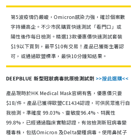
第5波疫情仍嚴峻，Omicron感染力強，確診個案數
字持續高企。不少市民購買快速測試「看門口」或
陽性後作每日檢測。精選13款優惠價快速測試套裝
$19以下買到，最平$10有交易！產品已獲衛生署認
可，或通過歐盟標準，最快10分鐘知結果。
DEEPBLUE 新型冠狀病毒抗原檢測試劑
>>按此選購<<
產品現時於HK Medical Mask官網有售，優惠價只要
$18/件。產品已獲得歐盟CE1434認證，可供民眾進行自
我檢測。準確度 99.03%、靈敏度96.4%、特異性
99.8%，已經通過臨床實驗認證，有效檢測新冠病毒變
種毒株，包括Omicron 及Delta變種病毒。使用鼻拭子