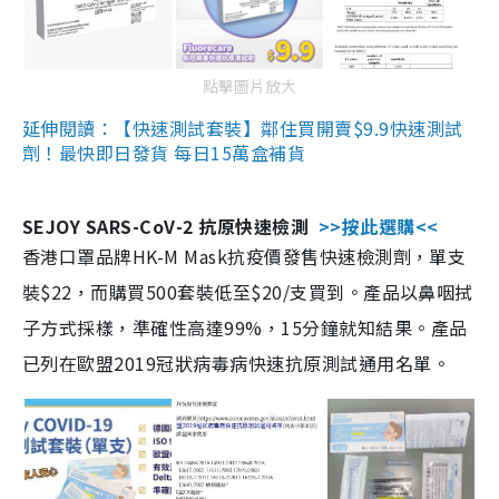
點擊圖片放大
延伸閱讀：【快速測試套裝】鄰住買開賣$9.9快速測試
劑！最快即日發貨 每日15萬盒補貨
SEJOY SARS-CoV-2 抗原快速檢測
>>按此選購<<
香港口罩品牌HK-M Mask抗疫價發售快速檢測劑，單支
裝$22，而購買500套裝低至$20/支買到。產品以鼻咽拭
子方式採樣，準確性高達99%，15分鐘就知結果。產品
已列在歐盟2019冠狀病毒病快速抗原測試通用名單。