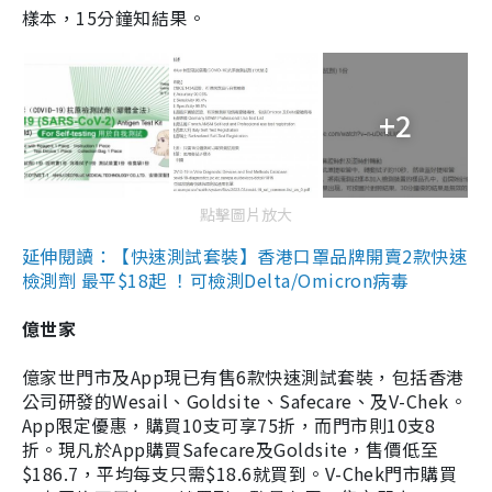
樣本，15分鐘知結果。
+2
點擊圖片放大
延伸閱讀：【快速測試套裝】香港口罩品牌開賣2款快速
檢測劑 最平$18起 ！可檢測Delta/Omicron病毒
億世家
億家世門市及App現已有售6款快速測試套裝，包括香港
公司研發的Wesail、Goldsite、Safecare、及V-Chek。
App限定優惠，購買10支可享75折，而門市則10支8
折。現凡於App購買Safecare及Goldsite，售價低至
$186.7，平均每支只需$18.6就買到。V-Chek門市購買