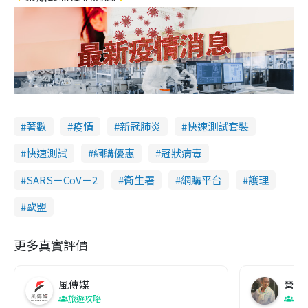
著數
疫情
新冠肺炎
快速測試套裝
快速測試
網購優惠
冠狀病毒
SARS－CoV－2
衞生署
網購平台
護理
歐盟
更多真實評價
風傳媒
營養教
旅遊攻略
生