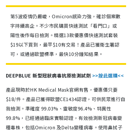
第5波疫情仍嚴峻，Omicron感染力強，確診個案數
字持續高企。不少市民購買快速測試「看門口」或
陽性後作每日檢測。精選13款優惠價快速測試套裝
$19以下買到，最平$10有交易！產品已獲衛生署認
可，或通過歐盟標準，最快10分鐘知結果。
DEEPBLUE 新型冠狀病毒抗原檢測試劑
>>按此選購<<
產品現時於HK Medical Mask官網有售，優惠價只要
$18/件。產品已獲得歐盟CE1434認證，可供民眾進行自
我檢測。準確度 99.03%、靈敏度96.4%、特異性
99.8%，已經通過臨床實驗認證，有效檢測新冠病毒變
種毒株，包括Omicron 及Delta變種病毒。使用鼻拭子