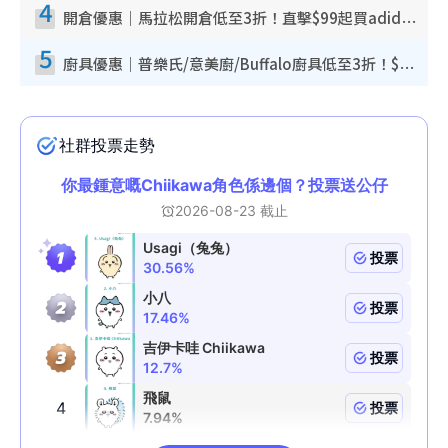
4
開倉優惠｜馬拉松開倉低至3折！直擊$99起買adidas／New Balance／Puma鞋款 STANLEY保溫杯劈價至$119起
5
廚具優惠｜普樂氏/意美廚/Buffalo廚具低至3折！$89起買煎鍋／炒鑊／個人鍋 同場小家電激減至$99起