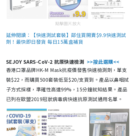
點擊圖片放大
延伸閱讀：【快速測試套裝】鄰住買開賣$9.9快速測試
劑！最快即日發貨 每日15萬盒補貨
SEJOY SARS-CoV-2 抗原快速檢測
>>按此選購<<
香港口罩品牌HK-M Mask抗疫價發售快速檢測劑，單支
裝$22，而購買500套裝低至$20/支買到。產品以鼻咽拭
子方式採樣，準確性高達99%，15分鐘就知結果。產品
已列在歐盟2019冠狀病毒病快速抗原測試通用名單。