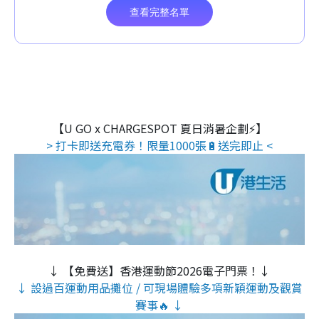
【U GO x CHARGESPOT 夏日消暑企劃⚡】
> 打卡即送充電券！限量1000張🔋送完即止 <
↓ 【免費送】香港運動節2026電子門票！↓
↓ 設過百運動用品攤位 / 可現場體驗多項新穎運動及觀賞
賽事🔥 ↓