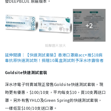
發DEEPBLUE 原廠版本。
+2
點擊圖片放大
延伸閱讀：【快速測試套裝】香港口罩廠acc+推$18病
毒抗原快速測試劑！捐贈10萬盒測試劑予深水埗露宿者
Goldsite快速測試套裝
深水埗電子特賣城現正發售Goldsite快速測試套裝，現
時更有優惠，$100/10支，平均每支$10，買10支再送口
罩。另外有售YHLO及Green Spring的快速測試套裝，
一樣低至$100/10支送口罩。