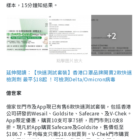
樣本，15分鐘知結果。
+2
點擊圖片放大
延伸閱讀：【快速測試套裝】香港口罩品牌開賣2款快速
檢測劑 最平$18起 ！可檢測Delta/Omicron病毒
億世家
億家世門市及App現已有售6款快速測試套裝，包括香港
公司研發的Wesail、Goldsite、Safecare、及V-Chek。
App限定優惠，購買10支可享75折，而門市則10支8
折。現凡於App購買Safecare及Goldsite，售價低至
$186.7，平均每支只需$18.6就買到。V-Chek門市購買