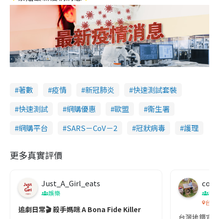
著數
疫情
新冠肺炎
快速測試套裝
快速測試
網購優惠
歐盟
衞生署
網購平台
SARS－CoV－2
冠狀病毒
護理
更多真實評價
Just_A_Girl_eats
co c
娛樂
吹
台灣
追劇日常🎬 殺手媽咪 A Bona Fide Killer
台灣地鐵宣