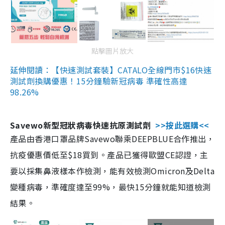
點擊圖片放大
延伸閱讀：【快速測試套裝】CATALO全線門市$16快速
測試劑換購優惠！15分鐘驗新冠病毒 準確性高達
98.26%
Savewo新型冠狀病毒快速抗原測試劑
>>按此選購<<
產品由香港口罩品牌Savewo聯乘DEEPBLUE合作推出，
抗疫優惠價低至$18買到。產品已獲得歐盟CE認證，主
要以採集鼻液樣本作檢測，能有效檢測Omicron及Delta
變種病毒，準確度達至99%，最快15分鐘就能知道檢測
結果。