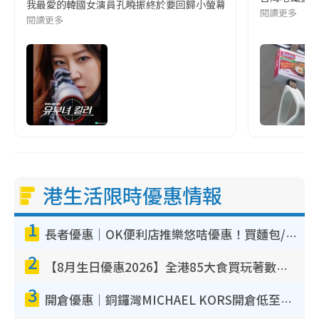
我最愛的韓國女演員孔曉振終於要回歸小螢幕啦!這次的劇本改編自同名
閱讀更多
閱讀更多
港生活限時優惠情報
1
長者優惠｜OK便利店推樂悠咭優惠！買麵包/牛奶/保健品拍卡即減
2
【8月生日優惠2026】全港85大食買玩著數攻略 自助餐/火鍋放題同行免費＋誠品/DONKI送現金券
3
開倉優惠｜銅鑼灣MICHAEL KORS開倉低至17折！直擊$500起買手袋/銀包/鞋款 必買經典Jet Set系列