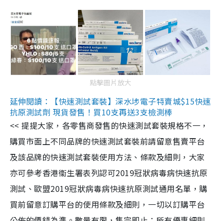
點擊圖片放大
延伸閱讀：【快速測試套裝】深水埗電子特賣城$15快速
抗原測試劑 現貨發售！買10支再送3支檢測棒
<< 提提大家，各零售商發售的快速測試套裝規格不一，
購買市面上不同品牌的快速測試套裝前請留意售賣平台
及該品牌的快速測試套裝使用方法、條款及細則，大家
亦可參考香港衞生署表列認可2019冠狀病毒病快速抗原
測試、歐盟2019冠狀病毒病快速抗原測試通用名單，購
買前留意訂購平台的使用條款及細則，一切以訂購平台
公佈的價錢為準。數量有限，售完即止；所有優惠細則