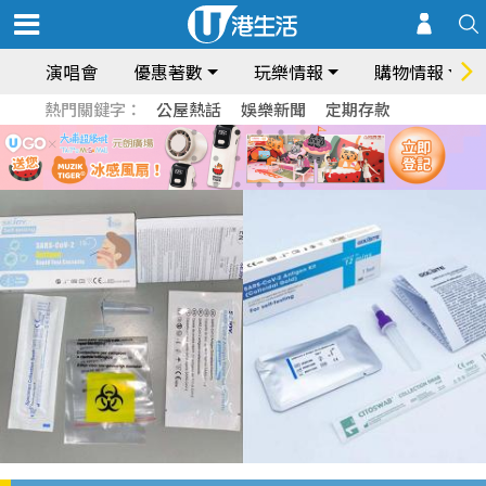
演唱會
優惠著數
玩樂情報
購物情報
熱門關鍵字：
公屋熱話
娛樂新聞
定期存款