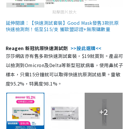
點擊圖片放大
延伸閱讀：【快速測試套裝】Good Mask發售3款抗原
快速檢測劑！低至$15/支 獲歐盟認證+無限購數量
Reagen 新冠抗原快速測試劑
>>按此選購<<
莎莎網店亦有售多款快速測試套裝，$19就買到。產品可
以檢測到Omicron及Delta等新型冠狀病毒，使用鼻拭子
樣本，只需15分鐘就可以取得快速抗原測試結果。靈敏
度95.2%，特異度98.1%。
+2