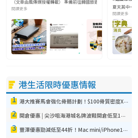
（文章由風傳媒授權轉載） 準備前往韓國旅遊的民眾，近期要特別留
夏天其中一種時
閱讀更多
閱讀更多
港生活限時優惠情報
1
港大推賽馬會強化骨骼計劃！$100骨質密度X光檢查 完成免費運動訓練送超市禮券！附參加資格
2
開倉優惠 | 尖沙咀海港城名牌波鞋開倉低至1折！On鞋$899起／Joy&Peace鞋履$98起
3
豐澤優惠勁減低至44折！Mac mini/iPhone17Pro大減價！廚房家電$220起