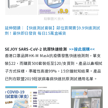
點擊圖片放大
延伸閱讀：【快速測試套裝】鄰住買開賣$9.9快速測試
劑！最快即日發貨 每日15萬盒補貨
SEJOY SARS-CoV-2 抗原快速檢測
>>按此選購<<
香港口罩品牌HK-M Mask抗疫價發售快速檢測劑，單支
裝$22，而購買500套裝低至$20/支買到。產品以鼻咽拭
子方式採樣，準確性高達99%，15分鐘就知結果。產品
已列在歐盟2019冠狀病毒病快速抗原測試通用名單。