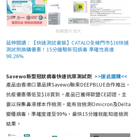
點擊圖片放大
延伸閱讀：【快速測試套裝】CATALO全線門市$16快速
測試劑換購優惠！15分鐘驗新冠病毒 準確性高達
98.26%
Savewo新型冠狀病毒快速抗原測試劑
>>按此選購<<
產品由香港口罩品牌Savewo聯乘DEEPBLUE合作推出，
抗疫優惠價低至$18買到。產品已獲得歐盟CE認證，主
要以採集鼻液樣本作檢測，能有效檢測Omicron及Delta
變種病毒，準確度達至99%，最快15分鐘就能知道檢測
結果。