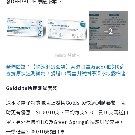
發DEEPBLUE 原廠版本。
+2
點擊圖片放大
延伸閱讀：【快速測試套裝】香港口罩廠acc+推$18病
毒抗原快速測試劑！捐贈10萬盒測試劑予深水埗露宿者
Goldsite快速測試套裝
深水埗電子特賣城現正發售Goldsite快速測試套裝，現
時更有優惠，$100/10支，平均每支$10，買10支再送口
罩。另外有售YHLO及Green Spring的快速測試套裝，
一樣低至$100/10支送口罩。