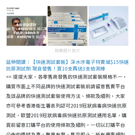
點擊圖片放大
延伸閱讀：【快速測試套裝】深水埗電子特賣城$15快速
抗原測試劑 現貨發售！買10支再送3支檢測棒
<< 提提大家，各零售商發售的快速測試套裝規格不一，
購買市面上不同品牌的快速測試套裝前請留意售賣平台
及該品牌的快速測試套裝使用方法、條款及細則，大家
亦可參考香港衞生署表列認可2019冠狀病毒病快速抗原
測試、歐盟2019冠狀病毒病快速抗原測試通用名單，購
買前留意訂購平台的使用條款及細則，一切以訂購平台
公佈的價錢為準。數量有限，售完即止；所有優惠細則