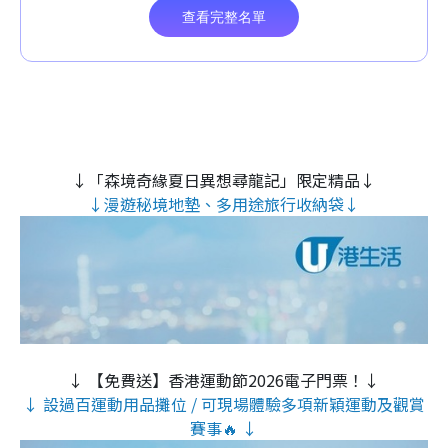
↓「森境奇緣夏日異想尋龍記」限定精品↓
↓漫遊秘境地墊、多用途旅行收納袋↓
↓ 【免費送】香港運動節2026電子門票！↓
↓ 設過百運動用品攤位 / 可現場體驗多項新穎運動及觀賞
賽事🔥 ↓