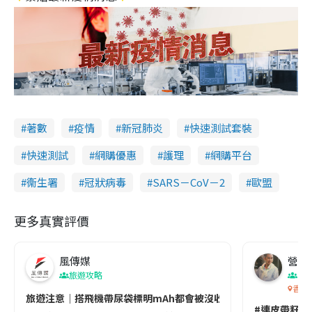
著數
疫情
新冠肺炎
快速測試套裝
快速測試
網購優惠
護理
網購平台
衞生署
冠狀病毒
SARS－CoV－2
歐盟
更多真實評價
風傳媒
營養教
旅遊攻略
生
香港
旅遊注意｜搭飛機帶尿袋標明mAh都會被沒收😱出發前切記檢查「1
#連皮帶籽都