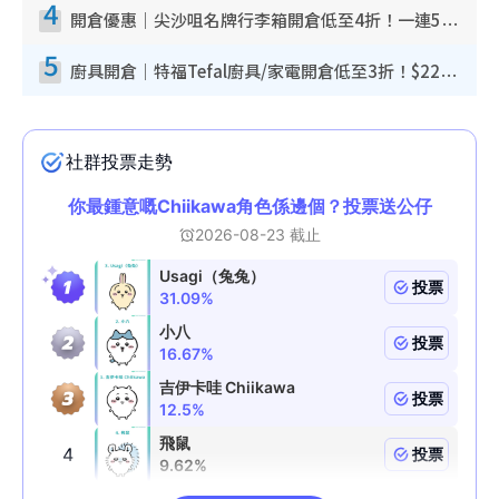
4
開倉優惠｜尖沙咀名牌行李箱開倉低至4折！一連5日 American Tourister/ace./Hallmark $200起！
5
廚具開倉｜特福Tefal廚具/家電開倉低至3折！$220起買平底鍋/炒鑊/湯煲！電飯煲/吸塵機/燙斗$418起