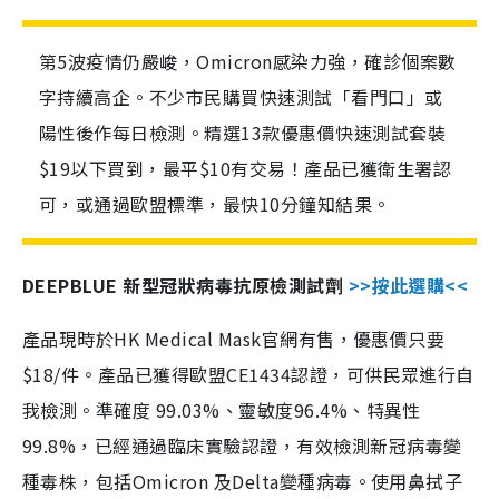
第5波疫情仍嚴峻，Omicron感染力強，確診個案數
字持續高企。不少市民購買快速測試「看門口」或
陽性後作每日檢測。精選13款優惠價快速測試套裝
$19以下買到，最平$10有交易！產品已獲衛生署認
可，或通過歐盟標準，最快10分鐘知結果。
DEEPBLUE 新型冠狀病毒抗原檢測試劑
>>按此選購<<
產品現時於HK Medical Mask官網有售，優惠價只要
$18/件。產品已獲得歐盟CE1434認證，可供民眾進行自
我檢測。準確度 99.03%、靈敏度96.4%、特異性
99.8%，已經通過臨床實驗認證，有效檢測新冠病毒變
種毒株，包括Omicron 及Delta變種病毒。使用鼻拭子