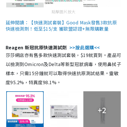
點擊圖片放大
延伸閱讀：【快速測試套裝】Good Mask發售3款抗原
快速檢測劑！低至$15/支 獲歐盟認證+無限購數量
Reagen 新冠抗原快速測試劑
>>按此選購<<
莎莎網店亦有售多款快速測試套裝，$19就買到。產品可
以檢測到Omicron及Delta等新型冠狀病毒，使用鼻拭子
樣本，只需15分鐘就可以取得快速抗原測試結果。靈敏
度95.2%，特異度98.1%。
+2