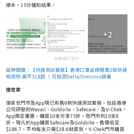
樣本，15分鐘知結果。
+2
點擊圖片放大
延伸閱讀：【快速測試套裝】香港口罩品牌開賣2款快速
檢測劑 最平$18起 ！可檢測Delta/Omicron病毒
億世家
億家世門市及App現已有售6款快速測試套裝，包括香港
公司研發的Wesail、Goldsite、Safecare、及V-Chek。
App限定優惠，購買10支可享75折，而門市則10支8
折。現凡於App購買Safecare及Goldsite，售價低至
$186.7，平均每支只需$18.6就買到。V-Chek門市購買