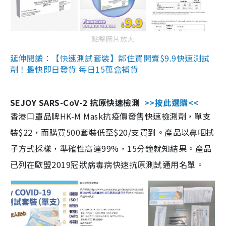
點擊圖片放大
延伸閱讀：【快速測試套裝】鄰住買開賣$9.9快速測試
劑！最快即日發貨 每日15萬盒補貨
SEJOY SARS-CoV-2 抗原快速檢測
>>按此選購<<
香港口罩品牌HK-M Mask抗疫價發售快速檢測劑，單支
裝$22，而購買500套裝低至$20/支買到。產品以鼻咽拭
子方式採樣，準確性高達99%，15分鐘就知結果。產品
已列在歐盟2019冠狀病毒病快速抗原測試通用名單。