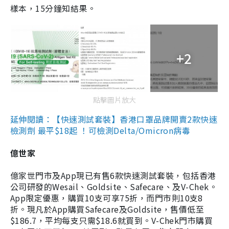
樣本，15分鐘知結果。
+2
點擊圖片放大
延伸閱讀：【快速測試套裝】香港口罩品牌開賣2款快速
檢測劑 最平$18起 ！可檢測Delta/Omicron病毒
億世家
億家世門市及App現已有售6款快速測試套裝，包括香港
公司研發的Wesail、Goldsite、Safecare、及V-Chek。
App限定優惠，購買10支可享75折，而門市則10支8
折。現凡於App購買Safecare及Goldsite，售價低至
$186.7，平均每支只需$18.6就買到。V-Chek門市購買