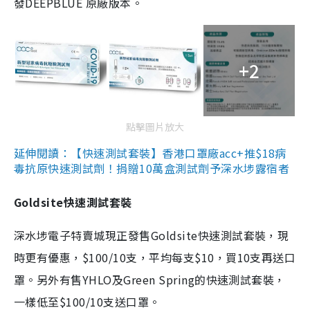
發DEEPBLUE 原廠版本。
+2
點擊圖片放大
延伸閱讀：【快速測試套裝】香港口罩廠acc+推$18病
毒抗原快速測試劑！捐贈10萬盒測試劑予深水埗露宿者
Goldsite快速測試套裝
深水埗電子特賣城現正發售Goldsite快速測試套裝，現
時更有優惠，$100/10支，平均每支$10，買10支再送口
罩。另外有售YHLO及Green Spring的快速測試套裝，
一樣低至$100/10支送口罩。