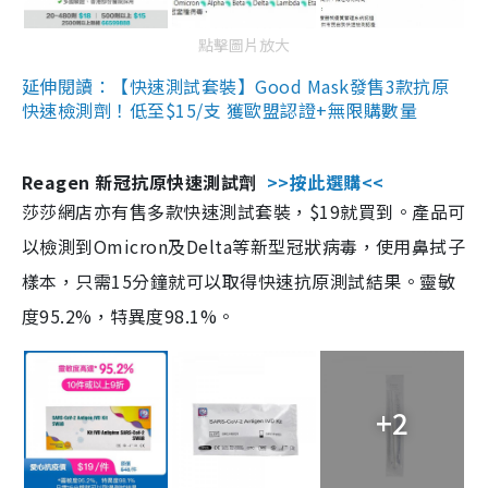
點擊圖片放大
延伸閱讀：【快速測試套裝】Good Mask發售3款抗原
快速檢測劑！低至$15/支 獲歐盟認證+無限購數量
Reagen 新冠抗原快速測試劑
>>按此選購<<
莎莎網店亦有售多款快速測試套裝，$19就買到。產品可
以檢測到Omicron及Delta等新型冠狀病毒，使用鼻拭子
樣本，只需15分鐘就可以取得快速抗原測試結果。靈敏
度95.2%，特異度98.1%。
+2