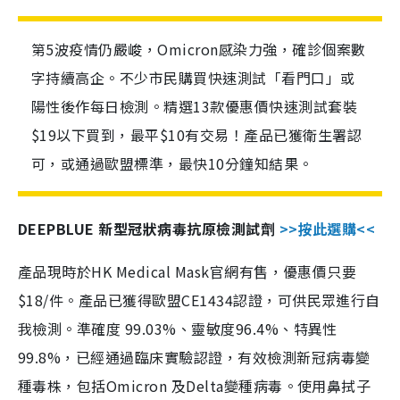
第5波疫情仍嚴峻，Omicron感染力強，確診個案數
字持續高企。不少市民購買快速測試「看門口」或
陽性後作每日檢測。精選13款優惠價快速測試套裝
$19以下買到，最平$10有交易！產品已獲衛生署認
可，或通過歐盟標準，最快10分鐘知結果。
DEEPBLUE 新型冠狀病毒抗原檢測試劑
>>按此選購<<
產品現時於HK Medical Mask官網有售，優惠價只要
$18/件。產品已獲得歐盟CE1434認證，可供民眾進行自
我檢測。準確度 99.03%、靈敏度96.4%、特異性
99.8%，已經通過臨床實驗認證，有效檢測新冠病毒變
種毒株，包括Omicron 及Delta變種病毒。使用鼻拭子