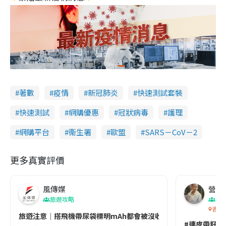
著數
疫情
新冠肺炎
快速測試套裝
快速測試
網購優惠
冠狀病毒
護理
網購平台
衞生署
歐盟
SARS－CoV－2
更多真實評價
風傳媒
營養教
旅遊攻略
生
香港
旅遊注意｜搭飛機帶尿袋標明mAh都會被沒收😱出發前切記檢查「1
#連皮帶籽都