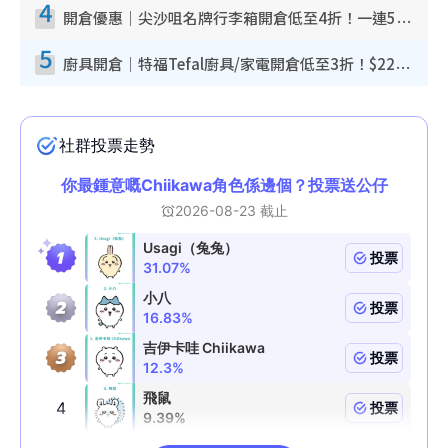
4
開倉優惠｜尖沙咀名牌行李箱開倉低至4折！一連5日 American Tourister/ace./Hallmark $200起！
5
廚具開倉｜特福Tefal廚具/家電開倉低至3折！$220起買平底鍋/炒鑊/湯煲！電飯煲/吸塵機/燙斗$418起