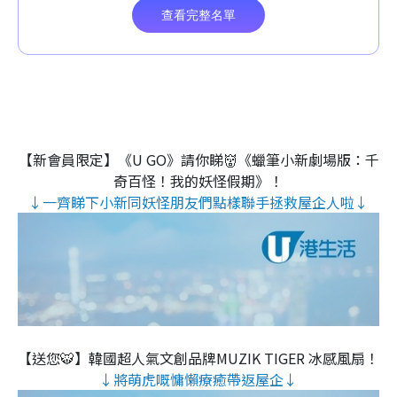
【新會員限定】《U GO》請你睇👹《蠟筆小新劇場版：千
奇百怪！我的妖怪假期》！
↓一齊睇下小新同妖怪朋友們點樣聯手拯救屋企人啦↓
【送您🐯】韓國超人氣文創品牌MUZIK TIGER 冰感風扇！
↓將萌虎嘅慵懶療癒帶返屋企↓