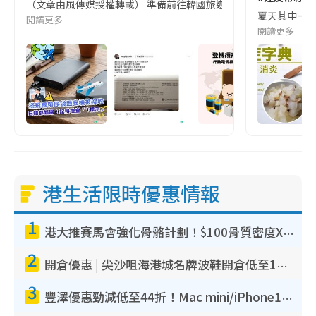
（文章由風傳媒授權轉載） 準備前往韓國旅遊的民眾，近期要特別留
夏天其中一種時
閱讀更多
閱讀更多
港生活限時優惠情報
1
港大推賽馬會強化骨骼計劃！$100骨質密度X光檢查 完成免費運動訓練送超市禮券！附參加資格
2
開倉優惠 | 尖沙咀海港城名牌波鞋開倉低至1折！On鞋$899起／Joy&Peace鞋履$98起
3
豐澤優惠勁減低至44折！Mac mini/iPhone17Pro大減價！廚房家電$220起