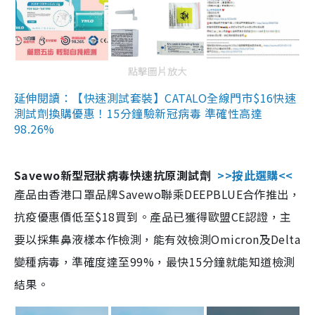
點擊圖片放大
延伸閱讀：【快速測試套裝】CATALO全線門市$16快速
測試劑換購優惠！15分鐘驗新冠病毒 準確性高達
98.26%
Savewo新型冠狀病毒快速抗原測試劑
>>按此選購<<
產品由香港口罩品牌Savewo聯乘DEEPBLUE合作推出，
抗疫優惠價低至$18買到。產品已獲得歐盟CE認證，主
要以採集鼻液樣本作檢測，能有效檢測Omicron及Delta
變種病毒，準確度達至99%，最快15分鐘就能知道檢測
結果。