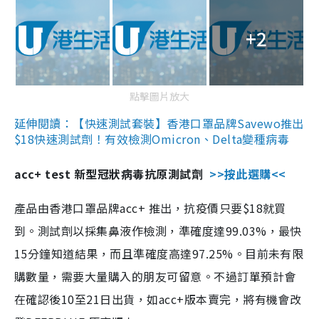
+2
點擊圖片放大
延伸閱讀：【快速測試套裝】香港口罩品牌Savewo推出
$18快速測試劑！有效檢測Omicron、Delta變種病毒
acc+ test 新型冠狀病毒抗原測試劑
>>按此選購<<
產品由香港口罩品牌acc+ 推出，抗疫價只要$18就買
到。測試劑以採集鼻液作檢測，準確度達99.03%，最快
15分鐘知道結果，而且準確度高達97.25%。目前未有限
購數量，需要大量購入的朋友可留意。不過訂單預計會
在確認後10至21日出貨，如acc+版本賣完，將有機會改