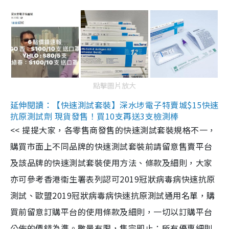
點擊圖片放大
延伸閱讀：【快速測試套裝】深水埗電子特賣城$15快速
抗原測試劑 現貨發售！買10支再送3支檢測棒
<< 提提大家，各零售商發售的快速測試套裝規格不一，
購買市面上不同品牌的快速測試套裝前請留意售賣平台
及該品牌的快速測試套裝使用方法、條款及細則，大家
亦可參考香港衞生署表列認可2019冠狀病毒病快速抗原
測試、歐盟2019冠狀病毒病快速抗原測試通用名單，購
買前留意訂購平台的使用條款及細則，一切以訂購平台
公佈的價錢為準。數量有限，售完即止；所有優惠細則