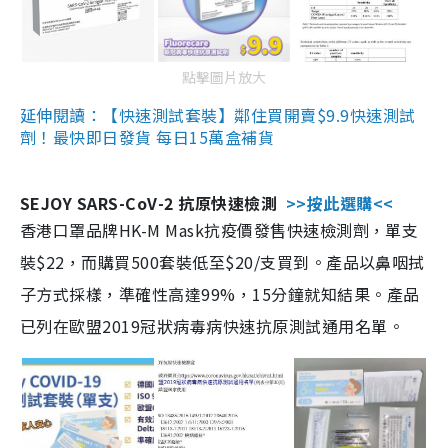
點擊圖片放大
延伸閱讀：【快速測試套裝】鄰住買開賣$9.9快速測試
劑！最快即日發貨 每日15萬盒補貨
SEJOY SARS-CoV-2 抗原快速檢測
>>按此選購<<
香港口罩品牌HK-M Mask抗疫價發售快速檢測劑，單支
裝$22，而購買500套裝低至$20/支買到。產品以鼻咽拭
子方式採樣，準確性高達99%，15分鐘就知結果。產品
已列在歐盟2019冠狀病毒病快速抗原測試通用名單。