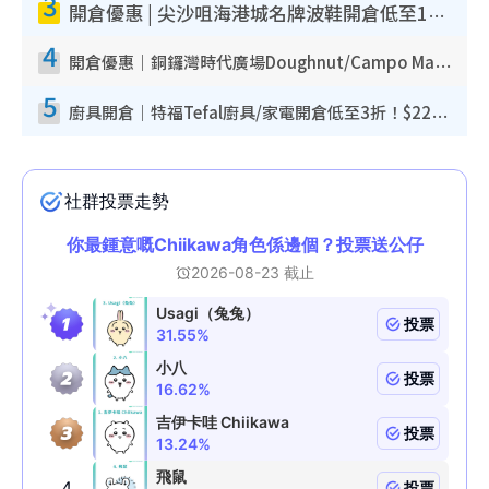
3
開倉優惠 | 尖沙咀海港城名牌波鞋開倉低至1折！On鞋$899起／Joy&Peace鞋履$98起
4
開倉優惠｜銅鑼灣時代廣場Doughnut/Campo Marzio開倉低至1折！背囊、書包、手袋劈價$200起
5
廚具開倉｜特福Tefal廚具/家電開倉低至3折！$220起買平底鍋/炒鑊/湯煲！電飯煲/吸塵機/燙斗$418起