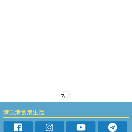
港玩港食港生活