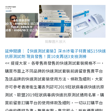
點擊圖片放大
延伸閱讀：【快速測試套裝】深水埗電子特賣城$15快速
抗原測試劑 現貨發售！買10支再送3支檢測棒
<< 提提大家，各零售商發售的快速測試套裝規格不一，
購買市面上不同品牌的快速測試套裝前請留意售賣平台
及該品牌的快速測試套裝使用方法、條款及細則，大家
亦可參考香港衞生署表列認可2019冠狀病毒病快速抗原
測試、歐盟2019冠狀病毒病快速抗原測試通用名單，購
買前留意訂購平台的使用條款及細則，一切以訂購平台
公佈的價錢為準。數量有限，售完即止；所有優惠細則