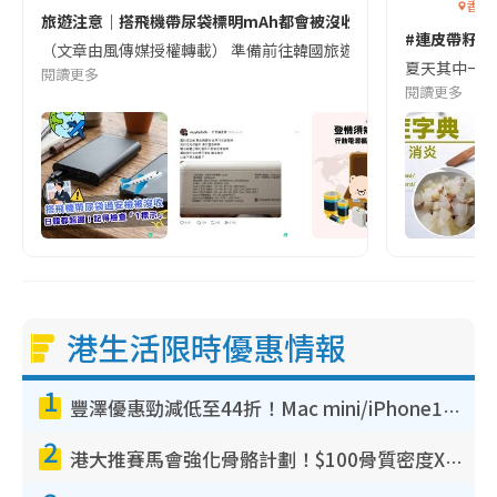
香港
旅遊注意｜搭飛機帶尿袋標明mAh都會被沒收😱出發前切記檢查「1
#連皮帶籽都
（文章由風傳媒授權轉載） 準備前往韓國旅遊的民眾，近期要特別留
夏天其中一種時
閱讀更多
閱讀更多
港生活限時優惠情報
1
豐澤優惠勁減低至44折！Mac mini/iPhone17Pro大減價！廚房家電$220起
2
港大推賽馬會強化骨骼計劃！$100骨質密度X光檢查 完成免費運動訓練送超市禮券！附參加資格