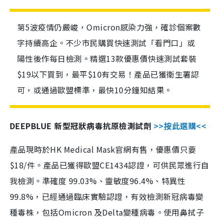
第5波疫情仍嚴峻，Omicron感染力強，確診個案數
字持續高企。不少市民購買快速測試「看門口」或
陽性後作每日檢測。精選13款優惠價快速測試套裝
$19以下買到，最平$10有交易！產品已獲衛生署認
可，或通過歐盟標準，最快10分鐘知結果。
DEEPBLUE 新型冠狀病毒抗原檢測試劑
>>按此選購<<
產品現時於HK Medical Mask官網有售，優惠價只要
$18/件。產品已獲得歐盟CE1434認證，可供民眾進行自
我檢測。準確度 99.03%、靈敏度96.4%、特異性
99.8%，已經通過臨床實驗認證，有效檢測新冠病毒變
種毒株，包括Omicron 及Delta變種病毒。使用鼻拭子