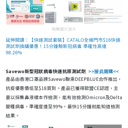
點擊圖片放大
延伸閱讀：【快速測試套裝】CATALO全線門市$16快速
測試劑換購優惠！15分鐘驗新冠病毒 準確性高達
98.26%
Savewo新型冠狀病毒快速抗原測試劑
>>按此選購<<
產品由香港口罩品牌Savewo聯乘DEEPBLUE合作推出，
抗疫優惠價低至$18買到。產品已獲得歐盟CE認證，主
要以採集鼻液樣本作檢測，能有效檢測Omicron及Delta
變種病毒，準確度達至99%，最快15分鐘就能知道檢測
結果。