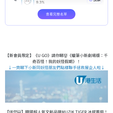
【新會員限定】《U GO》請你睇👹《蠟筆小新劇場版：千
奇百怪！我的妖怪假期》！
↓一齊睇下小新同妖怪朋友們點樣聯手拯救屋企人啦↓
【送您🐯】韓國超人氣文創品牌MUZIK TIGER 冰感風扇！