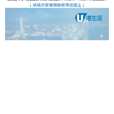
↓將萌虎嘅慵懶療癒帶返屋企↓