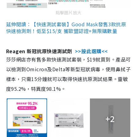
點擊圖片放大
延伸閱讀：【快速測試套裝】Good Mask發售3款抗原
快速檢測劑！低至$15/支 獲歐盟認證+無限購數量
Reagen 新冠抗原快速測試劑
>>按此選購<<
莎莎網店亦有售多款快速測試套裝，$19就買到。產品可
以檢測到Omicron及Delta等新型冠狀病毒，使用鼻拭子
樣本，只需15分鐘就可以取得快速抗原測試結果。靈敏
度95.2%，特異度98.1%。
+2