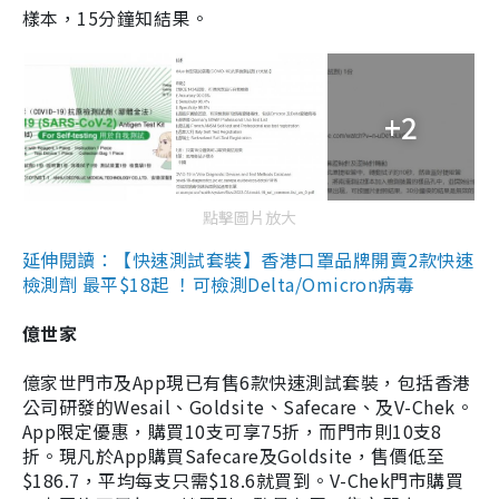
樣本，15分鐘知結果。
+2
點擊圖片放大
延伸閱讀：【快速測試套裝】香港口罩品牌開賣2款快速
檢測劑 最平$18起 ！可檢測Delta/Omicron病毒
億世家
億家世門市及App現已有售6款快速測試套裝，包括香港
公司研發的Wesail、Goldsite、Safecare、及V-Chek。
App限定優惠，購買10支可享75折，而門市則10支8
折。現凡於App購買Safecare及Goldsite，售價低至
$186.7，平均每支只需$18.6就買到。V-Chek門市購買