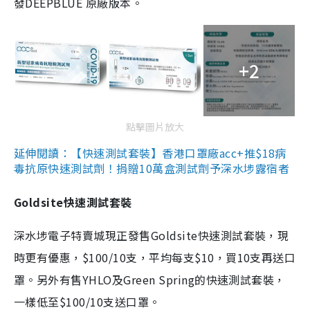
發DEEPBLUE 原廠版本。
+2
點擊圖片放大
延伸閱讀：【快速測試套裝】香港口罩廠acc+推$18病
毒抗原快速測試劑！捐贈10萬盒測試劑予深水埗露宿者
Goldsite快速測試套裝
深水埗電子特賣城現正發售Goldsite快速測試套裝，現
時更有優惠，$100/10支，平均每支$10，買10支再送口
罩。另外有售YHLO及Green Spring的快速測試套裝，
一樣低至$100/10支送口罩。