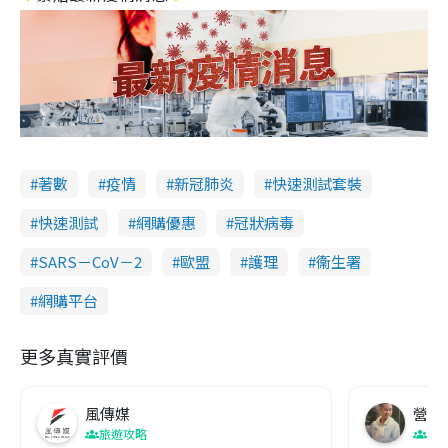
著數
疫情
新冠肺炎
快速測試套裝
快速測試
網購優惠
冠狀病毒
SARS－CoV－2
歐盟
護理
衞生署
網購平台
更多真實評價
風傳媒
營養教
旅遊攻略
生