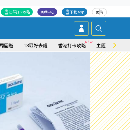
社群打卡攻略
商戶中心
下載 App
繁
简
周圍遊
18區好去處
香港打卡攻略
主題特集