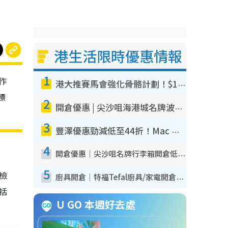
港生活限時優惠情報
1
作
港大推賽馬會強化骨骼計劃！$100骨質密度X光檢查 完成免費運動訓練送超市禮券！附參加資格
標
2
開倉優惠 | 尖沙咀海港城名牌波鞋開倉低至1折！On鞋$899起／Joy&Peace鞋履$98起
3
豐澤優惠勁減低至44折！Mac mini/iPhone17Pro大減價！廚房家電$220起
4
開倉優惠｜尖沙咀名牌行李箱開倉低至4折！一連5日 American Tourister/ace./Hallmark $200起！
5
我檢
廚具開倉｜特福Tefal廚具/家電開倉低至3折！$220起買平底鍋/炒鑊/湯煲！電飯煲/吸塵機/燙斗$418起
包括
U GO 本週好去處