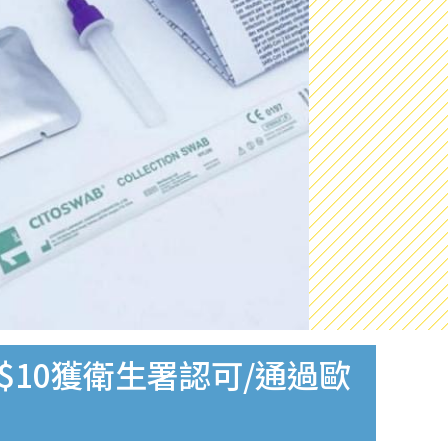
$10獲衛生署認可/通過歐