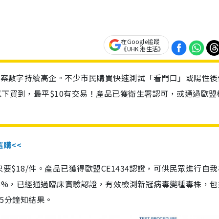
在Google追蹤
《UHK 港生活》
診個案數字持續高企。不少市民購買快速測試「看門口」或陽性後
以下買到，最平$10有交易！產品已獲衛生署認可，或通過歐盟
選購<<
惠價只要$18/件。產品已獲得歐盟CE1434認證，可供民眾進行自
性99.8%，已經通過臨床實驗認證，有效檢測新冠病毒變種毒株，
，15分鐘知結果。