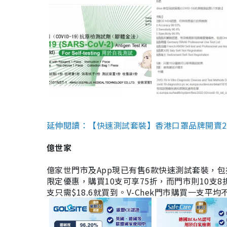
延伸閱讀：【快速測試套裝】香港口罩品牌開賣2款快速
億世家
億家世門市及App現已有售6款快速測試套裝，包括香港公司
限定優惠，購買10支可享75折，而門市則10支8折。現
支只需$18.6就買到。V-Chek門市購買一支平