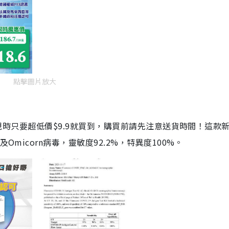
點擊圖片放大
劑，現時只要超低價$9.9就買到，購買前請先注意送貨時間！這款
Omicorn病毒，靈敏度92.2%，特異度100%。