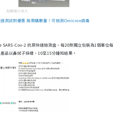
點擊圖片放大
測試劑優惠 無限購數量！可檢測Omicron病毒
are SARS-Cov-2 抗原快速檢測盒，每20劑獨立包裝為1個單位
5。產品以鼻拭子採樣，10至15分鐘知結果。