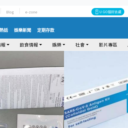
Blog
e-zone
U GO搵好去處
熱話
娛樂新聞
定期存款
情報
飲食情報
娛樂
社會
影片專區