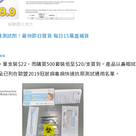
點擊圖片放大
速測試劑！最快即日發貨 每日15萬盒補貨
<<
，單支裝$22，而購買500套裝低至$20/支買到。產品以鼻咽
品已列在歐盟2019冠狀病毒病快速抗原測試通用名單。