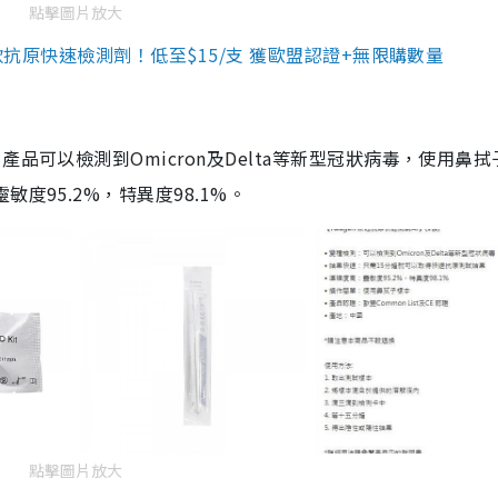
點擊圖片放大
3款抗原快速檢測劑！低至$15/支 獲歐盟認證+無限購數量
品可以檢測到Omicron及Delta等新型冠狀病毒，使用鼻拭
度95.2%，特異度98.1%。
點擊圖片放大