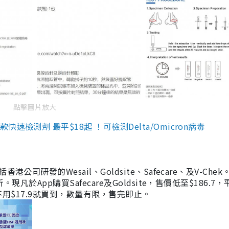
點擊圖片放大
檢測劑 最平$18起 ！可檢測Delta/Omicron病毒
研發的Wesail、Goldsite、Safecare、及V-Chek。
凡於App購買Safecare及Goldsite，售價低至$186.7
均不用$17.9就買到，數量有限，售完即止。