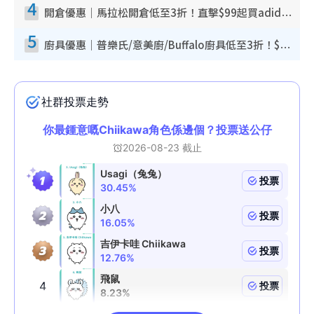
4
開倉優惠｜馬拉松開倉低至3折！直擊$99起買adidas／New Balance／Puma鞋款 STANLEY保溫杯劈價至$119起
5
廚具優惠｜普樂氏/意美廚/Buffalo廚具低至3折！$89起買煎鍋／炒鑊／個人鍋 同場小家電激減至$99起