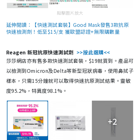
點擊圖片放大
延伸閱讀：【快速測試套裝】Good Mask發售3款抗原
快速檢測劑！低至$15/支 獲歐盟認證+無限購數量
Reagen 新冠抗原快速測試劑
>>按此選購<<
莎莎網店亦有售多款快速測試套裝，$19就買到。產品可
以檢測到Omicron及Delta等新型冠狀病毒，使用鼻拭子
樣本，只需15分鐘就可以取得快速抗原測試結果。靈敏
度95.2%，特異度98.1%。
+2