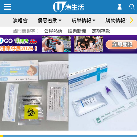
演唱會
優惠著數
玩樂情報
購物情報
熱門關鍵字：
公屋熱話
娛樂新聞
定期存款