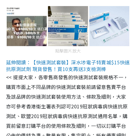
點擊圖片放大
延伸閱讀：【快速測試套裝】深水埗電子特賣城$15快速
抗原測試劑 現貨發售！買10支再送3支檢測棒
<< 提提大家，各零售商發售的快速測試套裝規格不一，
購買市面上不同品牌的快速測試套裝前請留意售賣平台
及該品牌的快速測試套裝使用方法、條款及細則，大家
亦可參考香港衞生署表列認可2019冠狀病毒病快速抗原
測試、歐盟2019冠狀病毒病快速抗原測試通用名單，購
買前留意訂購平台的使用條款及細則，一切以訂購平台
公佈的價錢為準。數量有限，售完即止；所有優惠細則