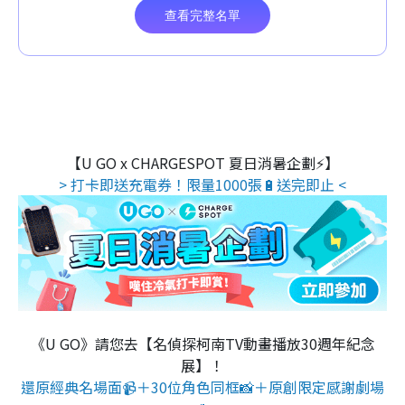
【U GO x CHARGESPOT 夏日消暑企劃⚡】
> 打卡即送充電券！限量1000張🔋送完即止 <
《U GO》請您去【名偵探柯南TV動畫播放30週年紀念
展】！
還原經典名場面📹＋30位角色同框📸＋原創限定感謝劇場