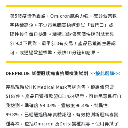
第5波疫情仍嚴峻，Omicron感染力強，確診個案數
字持續高企。不少市民購買快速測試「看門口」或
陽性後作每日檢測。精選13款優惠價快速測試套裝
$19以下買到，最平$10有交易！產品已獲衛生署認
可，或通過歐盟標準，最快10分鐘知結果。
DEEPBLUE 新型冠狀病毒抗原檢測試劑
>>按此選購<<
產品現時於HK Medical Mask官網有售，優惠價只要
$18/件。產品已獲得歐盟CE1434認證，可供民眾進行自
我檢測。準確度 99.03%、靈敏度96.4%、特異性
99.8%，已經通過臨床實驗認證，有效檢測新冠病毒變
種毒株，包括Omicron 及Delta變種病毒。使用鼻拭子