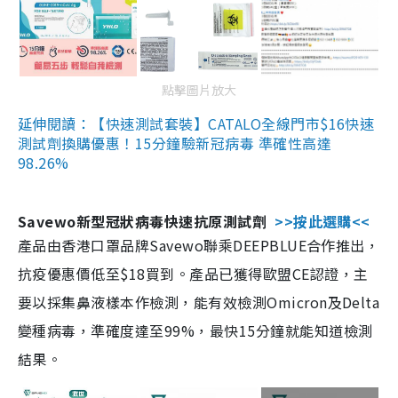
點擊圖片放大
延伸閱讀：【快速測試套裝】CATALO全線門市$16快速
測試劑換購優惠！15分鐘驗新冠病毒 準確性高達
98.26%
Savewo新型冠狀病毒快速抗原測試劑
>>按此選購<<
產品由香港口罩品牌Savewo聯乘DEEPBLUE合作推出，
抗疫優惠價低至$18買到。產品已獲得歐盟CE認證，主
要以採集鼻液樣本作檢測，能有效檢測Omicron及Delta
變種病毒，準確度達至99%，最快15分鐘就能知道檢測
結果。