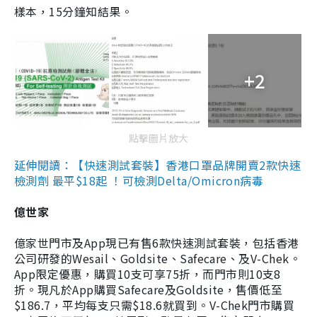
樣本，15分鐘知結果。
+2
點擊圖片放大
延伸閱讀：【快速測試套裝】香港口罩品牌開賣2款快速
檢測劑 最平$18起 ！可檢測Delta/Omicron病毒
億世家
億家世門市及App現已有售6款快速測試套裝，包括香港
公司研發的Wesail、Goldsite、Safecare、及V-Chek。
App限定優惠，購買10支可享75折，而門市則10支8
折。現凡於App購買Safecare及Goldsite，售價低至
$186.7，平均每支只需$18.6就買到。V-Chek門市購買