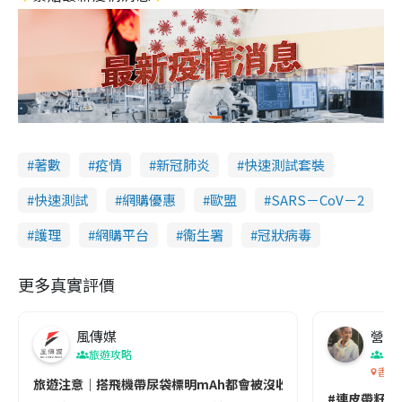
著數
疫情
新冠肺炎
快速測試套裝
快速測試
網購優惠
歐盟
SARS－CoV－2
護理
網購平台
衞生署
冠狀病毒
更多真實評價
風傳媒
營養教
旅遊攻略
生
香港
旅遊注意｜搭飛機帶尿袋標明mAh都會被沒收😱出發前切記檢查「1
#連皮帶籽都