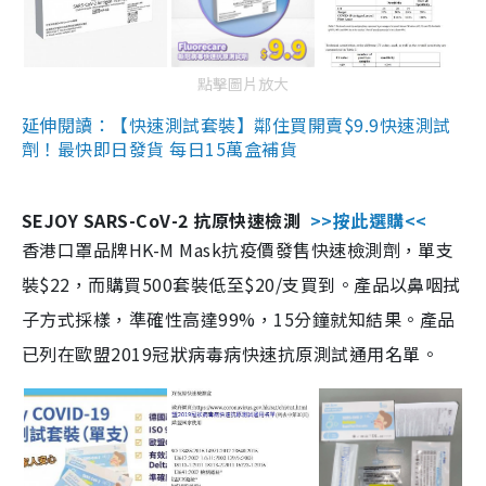
點擊圖片放大
延伸閱讀：【快速測試套裝】鄰住買開賣$9.9快速測試
劑！最快即日發貨 每日15萬盒補貨
SEJOY SARS-CoV-2 抗原快速檢測
>>按此選購<<
香港口罩品牌HK-M Mask抗疫價發售快速檢測劑，單支
裝$22，而購買500套裝低至$20/支買到。產品以鼻咽拭
子方式採樣，準確性高達99%，15分鐘就知結果。產品
已列在歐盟2019冠狀病毒病快速抗原測試通用名單。