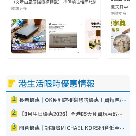
（文章由風傳媒授權轉載） 準備前往韓國旅遊的民眾，近期要特別留
夏天其中一種時
閱讀更多
閱讀更多
港生活限時優惠情報
1
長者優惠｜OK便利店推樂悠咭優惠！買麵包/牛奶/保健品拍卡即減
2
【8月生日優惠2026】全港85大食買玩著數攻略 自助餐/火鍋放題同行免費＋誠品/DONKI送現金券
3
開倉優惠｜銅鑼灣MICHAEL KORS開倉低至17折！直擊$500起買手袋/銀包/鞋款 必買經典Jet Set系列