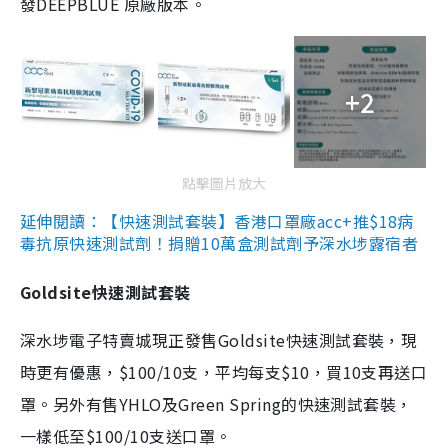
發DEEPBLUE 原廠版本。
+2
點擊圖片放大
延伸閱讀：【快速測試套裝】香港口罩廠acc+推$18病
毒抗原快速測試劑！捐贈10萬盒測試劑予深水埗露宿者
Goldsite快速測試套裝
深水埗電子特賣城現正發售Goldsite快速測試套裝，現
時更有優惠，$100/10支，平均每支$10，買10支再送口
罩。另外有售YHLO及Green Spring的快速測試套裝，
一樣低至$100/10支送口罩。