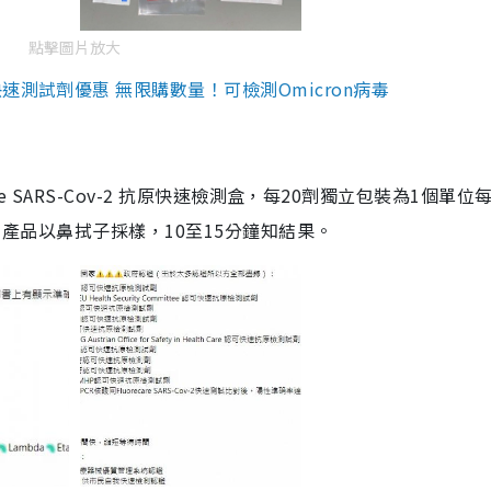
點擊圖片放大
測試劑優惠 無限購數量！可檢測Omicron病毒
are SARS-Cov-2 抗原快速檢測盒，每20劑獨立包裝為1個單位
5。產品以鼻拭子採樣，10至15分鐘知結果。