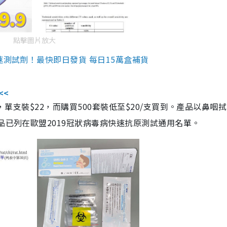
點擊圖片放大
速測試劑！最快即日發貨 每日15萬盒補貨
<<
，單支裝$22，而購買500套裝低至$20/支買到。產品以鼻咽
品已列在歐盟2019冠狀病毒病快速抗原測試通用名單。