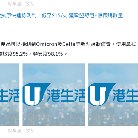
點擊圖片放大
3款抗原快速檢測劑！低至$15/支 獲歐盟認證+無限購數量
品可以檢測到Omicron及Delta等新型冠狀病毒，使用鼻拭
度95.2%，特異度98.1%。
點擊圖片放大