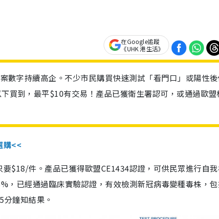
在Google追蹤
《UHK 港生活》
診個案數字持續高企。不少市民購買快速測試「看門口」或陽性後
以下買到，最平$10有交易！產品已獲衛生署認可，或通過歐盟
選購<<
惠價只要$18/件。產品已獲得歐盟CE1434認證，可供民眾進行自
性99.8%，已經通過臨床實驗認證，有效檢測新冠病毒變種毒株，
，15分鐘知結果。