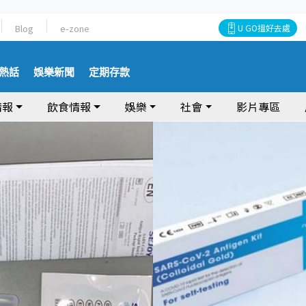
Blog
e-zone
U GO搵好去處
熱話
娛樂新聞
定期存款
情報
飲食情報
娛樂
社會
影片專區