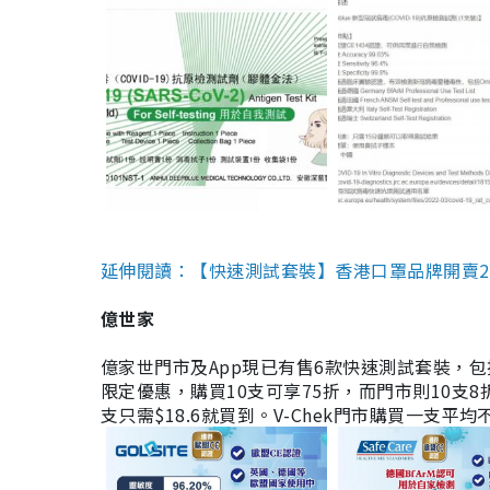
延伸閱讀：【快速測試套裝】香港口罩品牌開賣2款快速
億世家
億家世門市及App現已有售6款快速測試套裝，包括香港公司
限定優惠，購買10支可享75折，而門市則10支8折。現
支只需$18.6就買到。V-Chek門市購買一支平