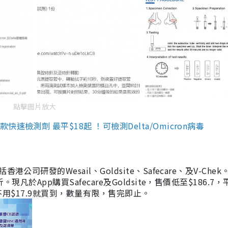
點擊圖片放大
檢測劑 最平$18起 ！可檢測Delta/Omicron病毒
研發的Wesail、Goldsite、Safecare、及V-Chek。
凡於App購買Safecare及Goldsite，售價低至$186.7
均不用$17.9就買到，數量有限，售完即止。