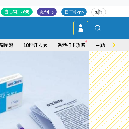
社群打卡攻略
商戶中心
下載 App
繁
简
周圍遊
18區好去處
香港打卡攻略
主題特集