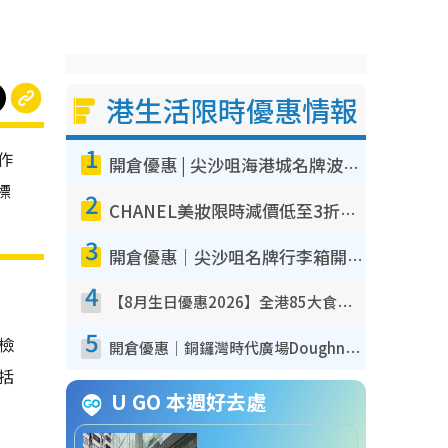
港生活限時優惠情報
1
作
開倉優惠 | 尖沙咀海港城名牌波鞋開倉低至1折！On鞋$899起／Joy&Peace鞋履$98起
標
2
CHANEL美妝限時減價低至3折！人氣粉底/唇膏/精華液低至$275！COCO香水都有平
3
開倉優惠｜尖沙咀名牌行李箱開倉低至4折！一連5日 American Tourister/ace./Hallmark $200起！
4
【8月生日優惠2026】全港85大食買玩著數攻略 自助餐/火鍋放題同行免費＋誠品/DONKI送現金券
5
我檢
開倉優惠｜銅鑼灣時代廣場Doughnut/Campo Marzio開倉低至1折！背囊、書包、手袋劈價$200起
包括
U GO 本週好去處