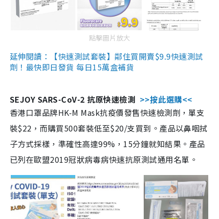
點擊圖片放大
延伸閱讀：【快速測試套裝】鄰住買開賣$9.9快速測試
劑！最快即日發貨 每日15萬盒補貨
SEJOY SARS-CoV-2 抗原快速檢測
>>按此選購<<
香港口罩品牌HK-M Mask抗疫價發售快速檢測劑，單支
裝$22，而購買500套裝低至$20/支買到。產品以鼻咽拭
子方式採樣，準確性高達99%，15分鐘就知結果。產品
已列在歐盟2019冠狀病毒病快速抗原測試通用名單。