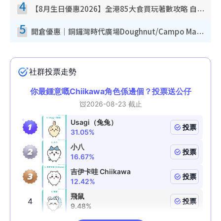
4
【8月生日優惠2026】全港85大食買玩著數攻略 自助餐/火鍋放題同行免費＋誠品/DONKI送現金券
5
開倉優惠｜銅鑼灣時代廣場Doughnut/Campo Marzio開倉低至1折！背囊、書包、手袋劈價$200起