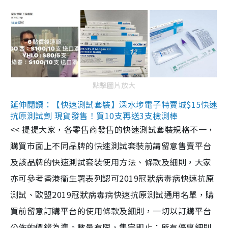
點擊圖片放大
延伸閱讀：【快速測試套裝】深水埗電子特賣城$15快速
抗原測試劑 現貨發售！買10支再送3支檢測棒
<< 提提大家，各零售商發售的快速測試套裝規格不一，
購買市面上不同品牌的快速測試套裝前請留意售賣平台
及該品牌的快速測試套裝使用方法、條款及細則，大家
亦可參考香港衞生署表列認可2019冠狀病毒病快速抗原
測試、歐盟2019冠狀病毒病快速抗原測試通用名單，購
買前留意訂購平台的使用條款及細則，一切以訂購平台
公佈的價錢為準。數量有限，售完即止；所有優惠細則