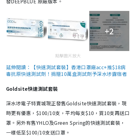
發DEEPBLUE 原廠版本。
+2
點擊圖片放大
延伸閱讀：【快速測試套裝】香港口罩廠acc+推$18病
毒抗原快速測試劑！捐贈10萬盒測試劑予深水埗露宿者
Goldsite快速測試套裝
深水埗電子特賣城現正發售Goldsite快速測試套裝，現
時更有優惠，$100/10支，平均每支$10，買10支再送口
罩。另外有售YHLO及Green Spring的快速測試套裝，
一樣低至$100/10支送口罩。