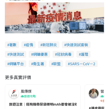
著數
疫情
新冠肺炎
快速測試套裝
快速測試
網購優惠
冠狀病毒
護理
網購平台
衞生署
歐盟
SARS－CoV－2
更多真實評價
風傳媒
營養教
旅遊攻略
生
香港
旅遊注意｜搭飛機帶尿袋標明mAh都會被沒收😱出發前切記檢查「1
#連皮帶籽都