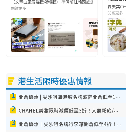
（文章由風傳媒授權轉載） 準備前往韓國旅遊的民眾，近期要特別留
夏天其中一種時
閱讀更多
閱讀更多
港生活限時優惠情報
1
開倉優惠 | 尖沙咀海港城名牌波鞋開倉低至1折！On鞋$899起／Joy&Peace鞋履$98起
2
CHANEL美妝限時減價低至3折！人氣粉底/唇膏/精華液低至$275！COCO香水都有平
3
開倉優惠｜尖沙咀名牌行李箱開倉低至4折！一連5日 American Tourister/ace./Hallmark $200起！