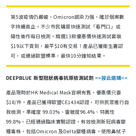
第5波疫情仍嚴峻，Omicron感染力強，確診個案數
字持續高企。不少市民購買快速測試「看門口」或
陽性後作每日檢測。精選13款優惠價快速測試套裝
$19以下買到，最平$10有交易！產品已獲衛生署認
可，或通過歐盟標準，最快10分鐘知結果。
DEEPBLUE 新型冠狀病毒抗原檢測試劑
>>按此選購<<
產品現時於HK Medical Mask官網有售，優惠價只要
$18/件。產品已獲得歐盟CE1434認證，可供民眾進行自
我檢測。準確度 99.03%、靈敏度96.4%、特異性
99.8%，已經通過臨床實驗認證，有效檢測新冠病毒變
種毒株，包括Omicron 及Delta變種病毒。使用鼻拭子