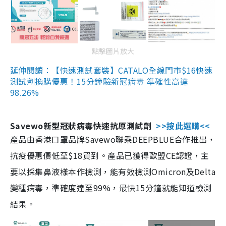
點擊圖片放大
延伸閱讀：【快速測試套裝】CATALO全線門市$16快速
測試劑換購優惠！15分鐘驗新冠病毒 準確性高達
98.26%
Savewo新型冠狀病毒快速抗原測試劑
>>按此選購<<
產品由香港口罩品牌Savewo聯乘DEEPBLUE合作推出，
抗疫優惠價低至$18買到。產品已獲得歐盟CE認證，主
要以採集鼻液樣本作檢測，能有效檢測Omicron及Delta
變種病毒，準確度達至99%，最快15分鐘就能知道檢測
結果。