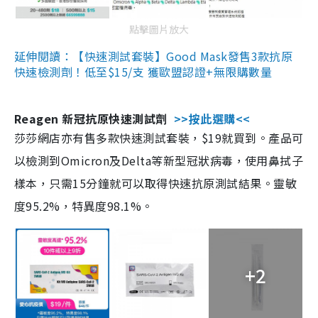
點擊圖片放大
延伸閱讀：【快速測試套裝】Good Mask發售3款抗原
快速檢測劑！低至$15/支 獲歐盟認證+無限購數量
Reagen 新冠抗原快速測試劑
>>按此選購<<
莎莎網店亦有售多款快速測試套裝，$19就買到。產品可
以檢測到Omicron及Delta等新型冠狀病毒，使用鼻拭子
樣本，只需15分鐘就可以取得快速抗原測試結果。靈敏
度95.2%，特異度98.1%。
+2