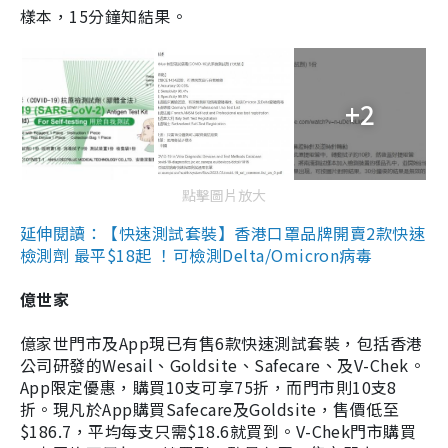
樣本，15分鐘知結果。
+2
點擊圖片放大
延伸閱讀：【快速測試套裝】香港口罩品牌開賣2款快速
檢測劑 最平$18起 ！可檢測Delta/Omicron病毒
億世家
億家世門市及App現已有售6款快速測試套裝，包括香港
公司研發的Wesail、Goldsite、Safecare、及V-Chek。
App限定優惠，購買10支可享75折，而門市則10支8
折。現凡於App購買Safecare及Goldsite，售價低至
$186.7，平均每支只需$18.6就買到。V-Chek門市購買