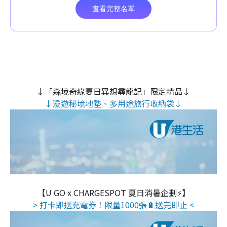
↓「森境奇緣夏日異想尋龍記」限定精品↓
↓漫遊秘境地墊、多用途旅行收納袋↓
【U GO x CHARGESPOT 夏日消暑企劃⚡】
> 打卡即送充電券！限量1000張🔋送完即止 <