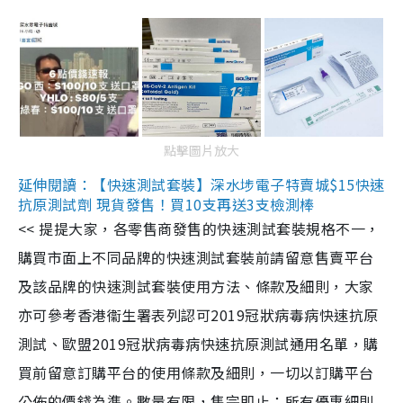
點擊圖片放大
延伸閱讀：【快速測試套裝】深水埗電子特賣城$15快速
抗原測試劑 現貨發售！買10支再送3支檢測棒
<< 提提大家，各零售商發售的快速測試套裝規格不一，
購買市面上不同品牌的快速測試套裝前請留意售賣平台
及該品牌的快速測試套裝使用方法、條款及細則，大家
亦可參考香港衞生署表列認可2019冠狀病毒病快速抗原
測試、歐盟2019冠狀病毒病快速抗原測試通用名單，購
買前留意訂購平台的使用條款及細則，一切以訂購平台
公佈的價錢為準。數量有限，售完即止；所有優惠細則