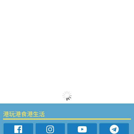
港玩港食港生活