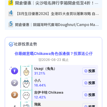
3
開倉優惠｜尖沙咀名牌行李箱開倉低至4折！一連5日 American Tourister/ace./Hallmark $200起！
4
【8月生日優惠2026】全港85大食買玩著數攻略 自助餐/火鍋放題同行免費＋誠品/DONKI送現金券
5
開倉優惠｜銅鑼灣時代廣場Doughnut/Campo Marzio開倉低至1折！背囊、書包、手袋劈價$200起