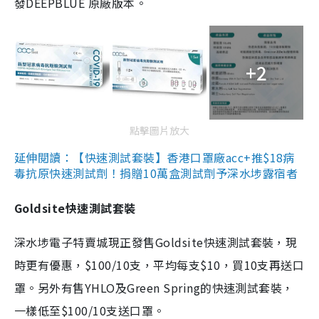
發DEEPBLUE 原廠版本。
+2
點擊圖片放大
延伸閱讀：【快速測試套裝】香港口罩廠acc+推$18病
毒抗原快速測試劑！捐贈10萬盒測試劑予深水埗露宿者
Goldsite快速測試套裝
深水埗電子特賣城現正發售Goldsite快速測試套裝，現
時更有優惠，$100/10支，平均每支$10，買10支再送口
罩。另外有售YHLO及Green Spring的快速測試套裝，
一樣低至$100/10支送口罩。