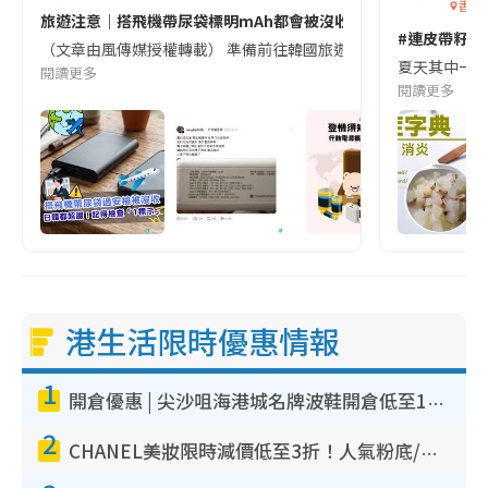
香港
旅遊注意｜搭飛機帶尿袋標明mAh都會被沒收😱出發前切記檢查「1
#連皮帶籽都
（文章由風傳媒授權轉載） 準備前往韓國旅遊的民眾，近期要特別留
夏天其中一種時
閱讀更多
閱讀更多
港生活限時優惠情報
1
開倉優惠 | 尖沙咀海港城名牌波鞋開倉低至1折！On鞋$899起／Joy&Peace鞋履$98起
2
CHANEL美妝限時減價低至3折！人氣粉底/唇膏/精華液低至$275！COCO香水都有平