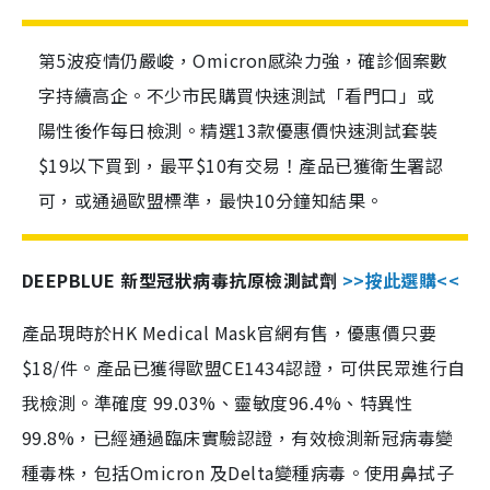
第5波疫情仍嚴峻，Omicron感染力強，確診個案數
字持續高企。不少市民購買快速測試「看門口」或
陽性後作每日檢測。精選13款優惠價快速測試套裝
$19以下買到，最平$10有交易！產品已獲衛生署認
可，或通過歐盟標準，最快10分鐘知結果。
DEEPBLUE 新型冠狀病毒抗原檢測試劑
>>按此選購<<
產品現時於HK Medical Mask官網有售，優惠價只要
$18/件。產品已獲得歐盟CE1434認證，可供民眾進行自
我檢測。準確度 99.03%、靈敏度96.4%、特異性
99.8%，已經通過臨床實驗認證，有效檢測新冠病毒變
種毒株，包括Omicron 及Delta變種病毒。使用鼻拭子