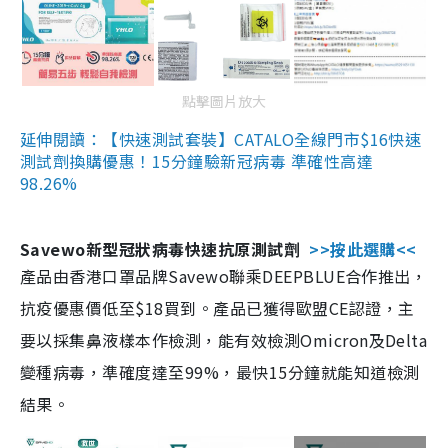
點擊圖片放大
延伸閱讀：【快速測試套裝】CATALO全線門市$16快速
測試劑換購優惠！15分鐘驗新冠病毒 準確性高達
98.26%
Savewo新型冠狀病毒快速抗原測試劑
>>按此選購<<
產品由香港口罩品牌Savewo聯乘DEEPBLUE合作推出，
抗疫優惠價低至$18買到。產品已獲得歐盟CE認證，主
要以採集鼻液樣本作檢測，能有效檢測Omicron及Delta
變種病毒，準確度達至99%，最快15分鐘就能知道檢測
結果。