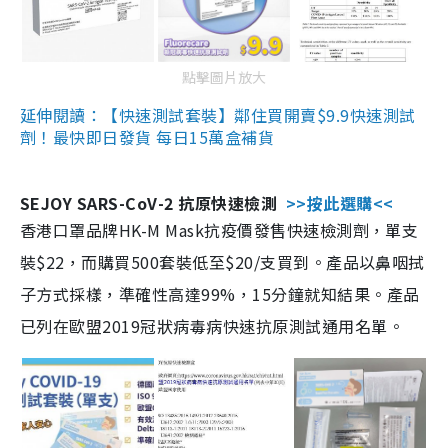
點擊圖片放大
延伸閱讀：【快速測試套裝】鄰住買開賣$9.9快速測試
劑！最快即日發貨 每日15萬盒補貨
SEJOY SARS-CoV-2 抗原快速檢測
>>按此選購<<
香港口罩品牌HK-M Mask抗疫價發售快速檢測劑，單支
裝$22，而購買500套裝低至$20/支買到。產品以鼻咽拭
子方式採樣，準確性高達99%，15分鐘就知結果。產品
已列在歐盟2019冠狀病毒病快速抗原測試通用名單。