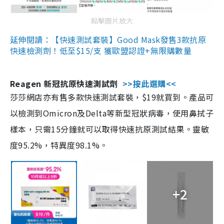
點擊圖片放大
延伸閱讀：【快速測試套裝】Good Mask發售3款抗原
快速檢測劑！低至$15/支 獲歐盟認證+無限購數量
Reagen 新冠抗原快速測試劑
>>按此選購<<
莎莎網店亦有售多款快速測試套裝，$19就買到。產品可
以檢測到Omicron及Delta等新型冠狀病毒，使用鼻拭子
樣本，只需15分鐘就可以取得快速抗原測試結果。靈敏
度95.2%，特異度98.1%。
+2