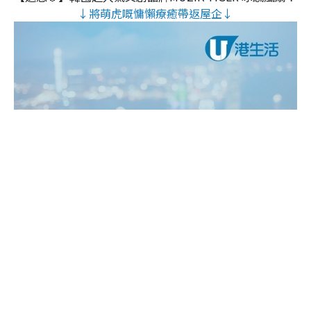
↓將萌虎嘅慵懶療癒帶返屋企↓