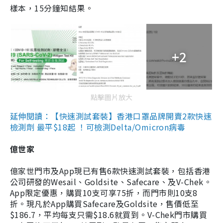
樣本，15分鐘知結果。
+2
點擊圖片放大
延伸閱讀：【快速測試套裝】香港口罩品牌開賣2款快速
檢測劑 最平$18起 ！可檢測Delta/Omicron病毒
億世家
億家世門市及App現已有售6款快速測試套裝，包括香港
公司研發的Wesail、Goldsite、Safecare、及V-Chek。
App限定優惠，購買10支可享75折，而門市則10支8
折。現凡於App購買Safecare及Goldsite，售價低至
$186.7，平均每支只需$18.6就買到。V-Chek門市購買