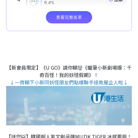
【新會員限定】《U GO》請你睇👹《蠟筆小新劇場版：千
奇百怪！我的妖怪假期》！
↓一齊睇下小新同妖怪朋友們點樣聯手拯救屋企人啦↓
【送您🐯】韓國超人氣文創品牌MUZIK TIGER 冰感風扇！