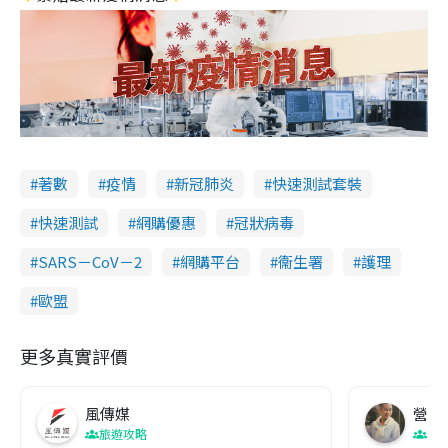
著數
疫情
新冠肺炎
快速測試套裝
快速測試
網購優惠
冠狀病毒
SARS－CoV－2
網購平台
衞生署
護理
歐盟
更多真實評價
風傳媒
營養教
旅遊攻略
生