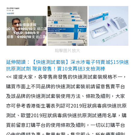
點擊圖片放大
延伸閱讀：【快速測試套裝】深水埗電子特賣城$15快速
抗原測試劑 現貨發售！買10支再送3支檢測棒
<< 提提大家，各零售商發售的快速測試套裝規格不一，
購買市面上不同品牌的快速測試套裝前請留意售賣平台
及該品牌的快速測試套裝使用方法、條款及細則，大家
亦可參考香港衞生署表列認可2019冠狀病毒病快速抗原
測試、歐盟2019冠狀病毒病快速抗原測試通用名單，購
買前留意訂購平台的使用條款及細則，一切以訂購平台
公佈的價錢為準。數量有限，售完即止；所有優惠細則