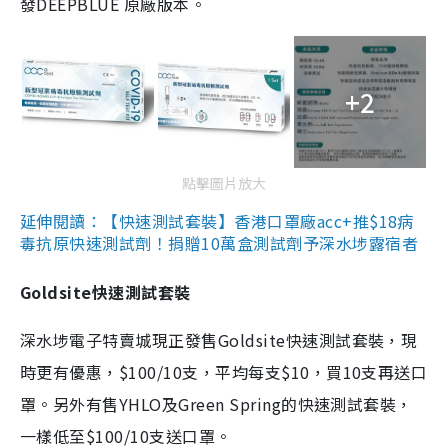
發DEEPBLUE 原廠版本。
+2
點擊圖片放大
延伸閱讀：【快速測試套裝】香港口罩廠acc+推$18病
毒抗原快速測試劑！捐贈10萬盒測試劑予深水埗露宿者
Goldsite快速測試套裝
深水埗電子特賣城現正發售Goldsite快速測試套裝，現
時更有優惠，$100/10支，平均每支$10，買10支再送口
罩。另外有售YHLO及Green Spring的快速測試套裝，
一樣低至$100/10支送口罩。