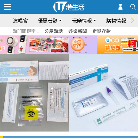
演唱會
優惠著數
玩樂情報
購物情報
熱門關鍵字：
公屋熱話
娛樂新聞
定期存款