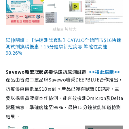
點擊圖片放大
延伸閱讀：【快速測試套裝】CATALO全線門市$16快速
測試劑換購優惠！15分鐘驗新冠病毒 準確性高達
98.26%
Savewo新型冠狀病毒快速抗原測試劑
>>按此選購<<
產品由香港口罩品牌Savewo聯乘DEEPBLUE合作推出，
抗疫優惠價低至$18買到。產品已獲得歐盟CE認證，主
要以採集鼻液樣本作檢測，能有效檢測Omicron及Delta
變種病毒，準確度達至99%，最快15分鐘就能知道檢測
結果。