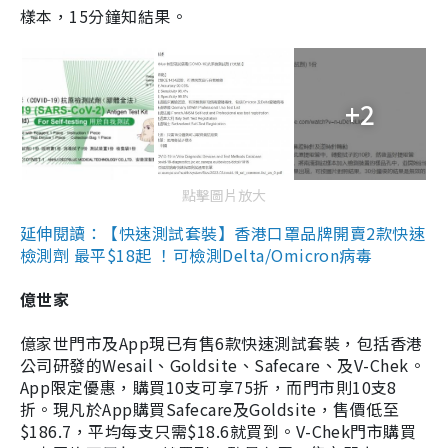
樣本，15分鐘知結果。
+2
點擊圖片放大
延伸閱讀：【快速測試套裝】香港口罩品牌開賣2款快速
檢測劑 最平$18起 ！可檢測Delta/Omicron病毒
億世家
億家世門市及App現已有售6款快速測試套裝，包括香港
公司研發的Wesail、Goldsite、Safecare、及V-Chek。
App限定優惠，購買10支可享75折，而門市則10支8
折。現凡於App購買Safecare及Goldsite，售價低至
$186.7，平均每支只需$18.6就買到。V-Chek門市購買