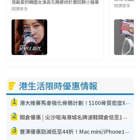
我最愛的韓國女演員孔曉振終於要回歸小螢幕啦!這次的劇本改編自同名
閱讀更多
閱讀更多
港生活限時優惠情報
1
港大推賽馬會強化骨骼計劃！$100骨質密度X光檢查 完成免費運動訓練送超市禮券！附參加資格
2
開倉優惠 | 尖沙咀海港城名牌波鞋開倉低至1折！On鞋$899起／Joy&Peace鞋履$98起
3
豐澤優惠勁減低至44折！Mac mini/iPhone17Pro大減價！廚房家電$220起