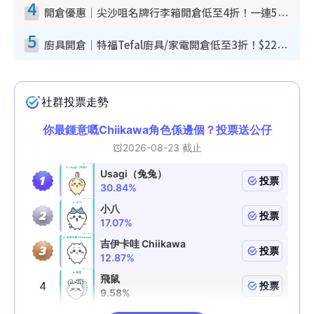
4
開倉優惠｜尖沙咀名牌行李箱開倉低至4折！一連5日 American Tourister/ace./Hallmark $200起！
5
廚具開倉｜特福Tefal廚具/家電開倉低至3折！$220起買平底鍋/炒鑊/湯煲！電飯煲/吸塵機/燙斗$418起