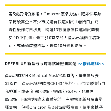
第5波疫情仍嚴峻，Omicron感染力強，確診個案數
字持續高企。不少市民購買快速測試「看門口」或
陽性後作每日檢測。精選13款優惠價快速測試套裝
$19以下買到，最平$10有交易！產品已獲衛生署認
可，或通過歐盟標準，最快10分鐘知結果。
DEEPBLUE 新型冠狀病毒抗原檢測試劑
>>按此選購<<
產品現時於HK Medical Mask官網有售，優惠價只要
$18/件。產品已獲得歐盟CE1434認證，可供民眾進行自
我檢測。準確度 99.03%、靈敏度96.4%、特異性
99.8%，已經通過臨床實驗認證，有效檢測新冠病毒變
種毒株，包括Omicron 及Delta變種病毒。使用鼻拭子