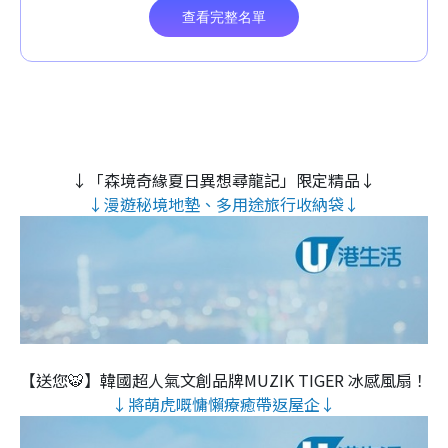
↓「森境奇緣夏日異想尋龍記」限定精品↓
↓漫遊秘境地墊、多用途旅行收納袋↓
【送您🐯】韓國超人氣文創品牌MUZIK TIGER 冰感風扇！
↓將萌虎嘅慵懶療癒帶返屋企↓