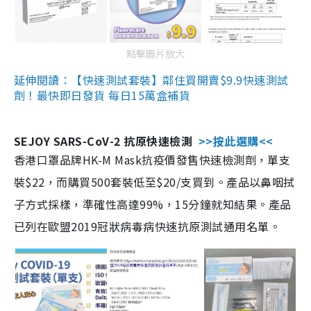
點擊圖片放大
延伸閱讀：【快速測試套裝】鄰住買開賣$9.9快速測試
劑！最快即日發貨 每日15萬盒補貨
SEJOY SARS-CoV-2 抗原快速檢測
>>按此選購<<
香港口罩品牌HK-M Mask抗疫價發售快速檢測劑，單支
裝$22，而購買500套裝低至$20/支買到。產品以鼻咽拭
子方式採樣，準確性高達99%，15分鐘就知結果。產品
已列在歐盟2019冠狀病毒病快速抗原測試通用名單。