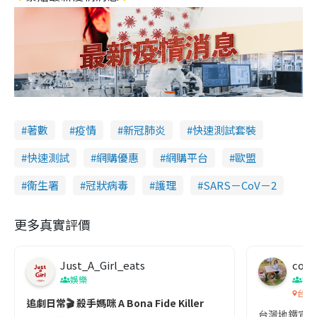
著數
疫情
新冠肺炎
快速測試套裝
快速測試
網購優惠
網購平台
歐盟
衞生署
冠狀病毒
護理
SARS－CoV－2
更多真實評價
Just_A_Girl_eats
co c
娛樂
吹
台灣
追劇日常🎬 殺手媽咪 A Bona Fide Killer
台灣地鐵宣