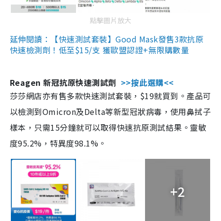
點擊圖片放大
延伸閱讀：【快速測試套裝】Good Mask發售3款抗原
快速檢測劑！低至$15/支 獲歐盟認證+無限購數量
Reagen 新冠抗原快速測試劑
>>按此選購<<
莎莎網店亦有售多款快速測試套裝，$19就買到。產品可
以檢測到Omicron及Delta等新型冠狀病毒，使用鼻拭子
樣本，只需15分鐘就可以取得快速抗原測試結果。靈敏
度95.2%，特異度98.1%。
+2