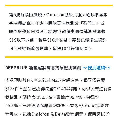
第5波疫情仍嚴峻，Omicron感染力強，確診個案數
字持續高企。不少市民購買快速測試「看門口」或
陽性後作每日檢測。精選13款優惠價快速測試套裝
$19以下買到，最平$10有交易！產品已獲衛生署認
可，或通過歐盟標準，最快10分鐘知結果。
DEEPBLUE 新型冠狀病毒抗原檢測試劑
>>按此選購<<
產品現時於HK Medical Mask官網有售，優惠價只要
$18/件。產品已獲得歐盟CE1434認證，可供民眾進行自
我檢測。準確度 99.03%、靈敏度96.4%、特異性
99.8%，已經通過臨床實驗認證，有效檢測新冠病毒變
種毒株，包括Omicron 及Delta變種病毒。使用鼻拭子