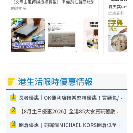
（文章由風傳媒授權轉載） 準備前往韓國旅遊的民眾，近期要特別留
夏天其中一種時
閱讀更多
閱讀更多
港生活限時優惠情報
1
長者優惠｜OK便利店推樂悠咭優惠！買麵包/牛奶/保健品拍卡即減
2
【8月生日優惠2026】全港85大食買玩著數攻略 自助餐/火鍋放題同行免費＋誠品/DONKI送現金券
3
開倉優惠｜銅鑼灣MICHAEL KORS開倉低至17折！直擊$500起買手袋/銀包/鞋款 必買經典Jet Set系列