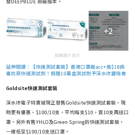
發DEEPBLUE 原廠版本。
+2
點擊圖片放大
延伸閱讀：【快速測試套裝】香港口罩廠acc+推$18病
毒抗原快速測試劑！捐贈10萬盒測試劑予深水埗露宿者
Goldsite快速測試套裝
深水埗電子特賣城現正發售Goldsite快速測試套裝，現
時更有優惠，$100/10支，平均每支$10，買10支再送口
罩。另外有售YHLO及Green Spring的快速測試套裝，
一樣低至$100/10支送口罩。