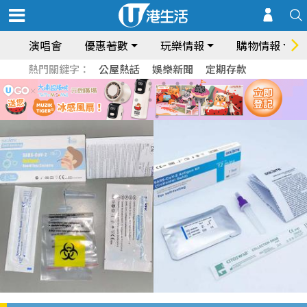
演唱會
優惠著數
玩樂情報
購物情報
熱門關鍵字：
公屋熱話
娛樂新聞
定期存款