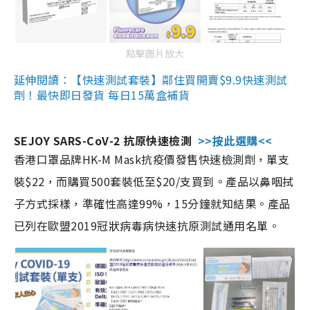
點擊圖片放大
延伸閱讀：【快速測試套裝】鄰住買開賣$9.9快速測試
劑！最快即日發貨 每日15萬盒補貨
SEJOY SARS-CoV-2 抗原快速檢測
>>按此選購<<
香港口罩品牌HK-M Mask抗疫價發售快速檢測劑，單支
裝$22，而購買500套裝低至$20/支買到。產品以鼻咽拭
子方式採樣，準確性高達99%，15分鐘就知結果。產品
已列在歐盟2019冠狀病毒病快速抗原測試通用名單。