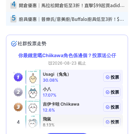
4
開倉優惠｜馬拉松開倉低至3折！直擊$99起買adidas／New Balance／Puma鞋款 STANLEY保溫杯劈價至$119起
5
廚具優惠｜普樂氏/意美廚/Buffalo廚具低至3折！$89起買煎鍋／炒鑊／個人鍋 同場小家電激減至$99起