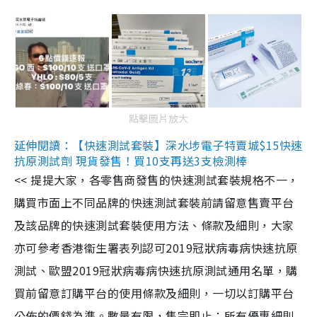
點擊圖片放大
延伸閱讀：【快速測試套裝】深水埗電子特賣城$15快速
抗原測試劑 現貨發售！買10支再送3支檢測棒
<< 提提大家，各零售商發售的快速測試套裝規格不一，
購買市面上不同品牌的快速測試套裝前請留意售賣平台
及該品牌的快速測試套裝使用方法、條款及細則，大家
亦可參考香港衞生署表列認可2019冠狀病毒病快速抗原
測試、歐盟2019冠狀病毒病快速抗原測試通用名單，購
買前留意訂購平台的使用條款及細則，一切以訂購平台
公佈的價錢為準。數量有限，售完即止；所有優惠細則