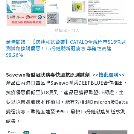
點擊圖片放大
延伸閱讀：【快速測試套裝】CATALO全線門市$16快速
測試劑換購優惠！15分鐘驗新冠病毒 準確性高達
98.26%
Savewo新型冠狀病毒快速抗原測試劑
>>按此選購<<
產品由香港口罩品牌Savewo聯乘DEEPBLUE合作推出，
抗疫優惠價低至$18買到。產品已獲得歐盟CE認證，主
要以採集鼻液樣本作檢測，能有效檢測Omicron及Delta
變種病毒，準確度達至99%，最快15分鐘就能知道檢測
結果。