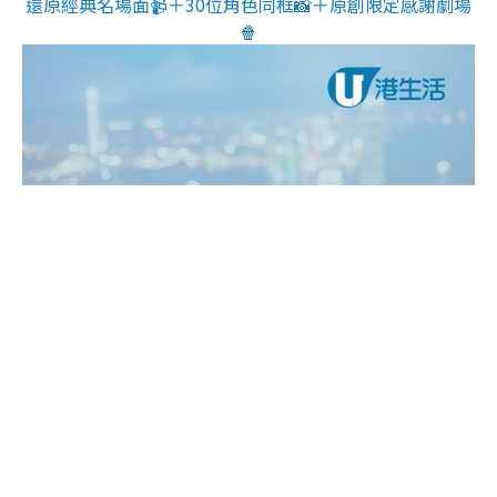
還原經典名場面📹＋30位角色同框📸＋原創限定感謝劇場
🍿