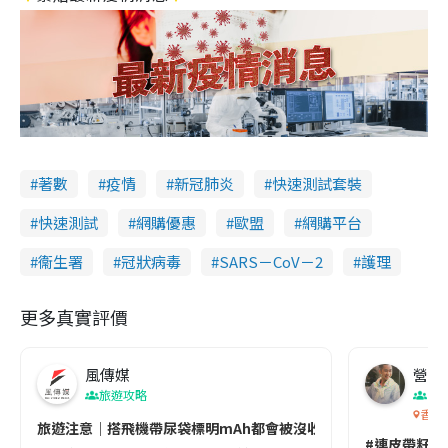
著數
疫情
新冠肺炎
快速測試套裝
快速測試
網購優惠
歐盟
網購平台
衞生署
冠狀病毒
SARS－CoV－2
護理
更多真實評價
風傳媒
營養教
旅遊攻略
生
香港
旅遊注意｜搭飛機帶尿袋標明mAh都會被沒收😱出發前切記檢查「1
#連皮帶籽都