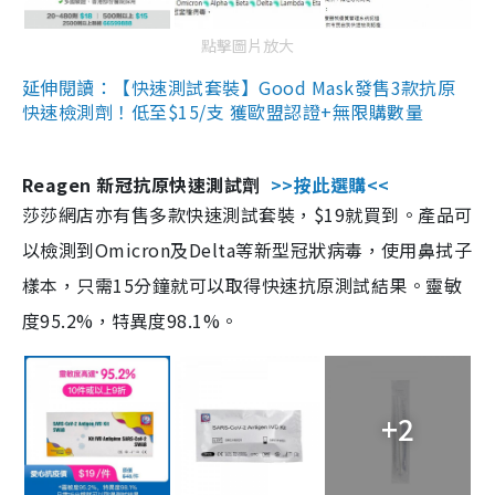
點擊圖片放大
延伸閱讀：【快速測試套裝】Good Mask發售3款抗原
快速檢測劑！低至$15/支 獲歐盟認證+無限購數量
Reagen 新冠抗原快速測試劑
>>按此選購<<
莎莎網店亦有售多款快速測試套裝，$19就買到。產品可
以檢測到Omicron及Delta等新型冠狀病毒，使用鼻拭子
樣本，只需15分鐘就可以取得快速抗原測試結果。靈敏
度95.2%，特異度98.1%。
+2