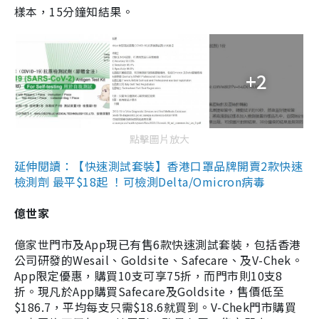
樣本，15分鐘知結果。
+2
點擊圖片放大
延伸閱讀：【快速測試套裝】香港口罩品牌開賣2款快速
檢測劑 最平$18起 ！可檢測Delta/Omicron病毒
億世家
億家世門市及App現已有售6款快速測試套裝，包括香港
公司研發的Wesail、Goldsite、Safecare、及V-Chek。
App限定優惠，購買10支可享75折，而門市則10支8
折。現凡於App購買Safecare及Goldsite，售價低至
$186.7，平均每支只需$18.6就買到。V-Chek門市購買