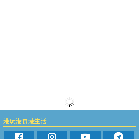
港玩港食港生活