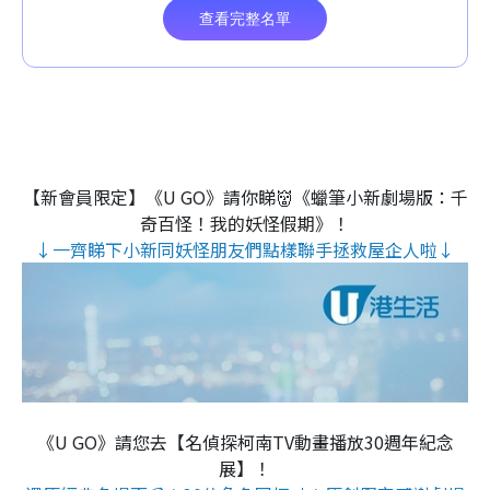
【新會員限定】《U GO》請你睇👹《蠟筆小新劇場版：千
奇百怪！我的妖怪假期》！
↓一齊睇下小新同妖怪朋友們點樣聯手拯救屋企人啦↓
《U GO》請您去【名偵探柯南TV動畫播放30週年紀念
展】！