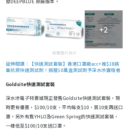
發DEEPBLUE 原廠版本。
+2
點擊圖片放大
延伸閱讀：【快速測試套裝】香港口罩廠acc+推$18病
毒抗原快速測試劑！捐贈10萬盒測試劑予深水埗露宿者
Goldsite快速測試套裝
深水埗電子特賣城現正發售Goldsite快速測試套裝，現
時更有優惠，$100/10支，平均每支$10，買10支再送口
罩。另外有售YHLO及Green Spring的快速測試套裝，
一樣低至$100/10支送口罩。