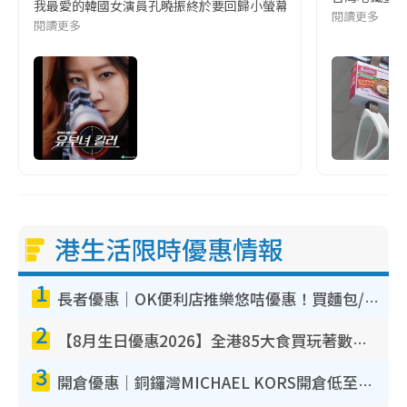
我最愛的韓國女演員孔曉振終於要回歸小螢幕啦!這次的劇本改編自同名
閱讀更多
閱讀更多
港生活限時優惠情報
1
長者優惠｜OK便利店推樂悠咭優惠！買麵包/牛奶/保健品拍卡即減
2
【8月生日優惠2026】全港85大食買玩著數攻略 自助餐/火鍋放題同行免費＋誠品/DONKI送現金券
3
開倉優惠｜銅鑼灣MICHAEL KORS開倉低至17折！直擊$500起買手袋/銀包/鞋款 必買經典Jet Set系列