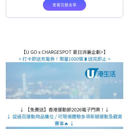
【U GO x CHARGESPOT 夏日消暑企劃⚡】
> 打卡即送充電券！限量1000張🔋送完即止 <
↓ 【免費送】香港運動節2026電子門票！↓
↓ 設過百運動用品攤位 / 可現場體驗多項新穎運動及觀賞
賽事🔥 ↓