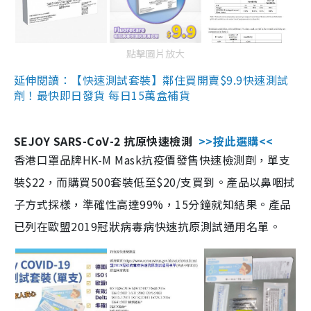
點擊圖片放大
延伸閱讀：【快速測試套裝】鄰住買開賣$9.9快速測試
劑！最快即日發貨 每日15萬盒補貨
SEJOY SARS-CoV-2 抗原快速檢測
>>按此選購<<
香港口罩品牌HK-M Mask抗疫價發售快速檢測劑，單支
裝$22，而購買500套裝低至$20/支買到。產品以鼻咽拭
子方式採樣，準確性高達99%，15分鐘就知結果。產品
已列在歐盟2019冠狀病毒病快速抗原測試通用名單。