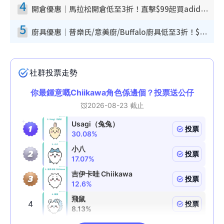
4
開倉優惠｜馬拉松開倉低至3折！直擊$99起買adidas／New Balance／Puma鞋款 STANLEY保溫杯劈價至$119起
5
廚具優惠｜普樂氏/意美廚/Buffalo廚具低至3折！$89起買煎鍋／炒鑊／個人鍋 同場小家電激減至$99起