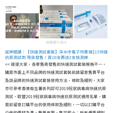
點擊圖片放大
延伸閱讀：【快速測試套裝】深水埗電子特賣城$15快速
抗原測試劑 現貨發售！買10支再送3支檢測棒
<< 提提大家，各零售商發售的快速測試套裝規格不一，
購買市面上不同品牌的快速測試套裝前請留意售賣平台
及該品牌的快速測試套裝使用方法、條款及細則，大家
亦可參考香港衞生署表列認可2019冠狀病毒病快速抗原
測試、歐盟2019冠狀病毒病快速抗原測試通用名單，購
買前留意訂購平台的使用條款及細則，一切以訂購平台
公佈的價錢為準。數量有限，售完即止；所有優惠細則