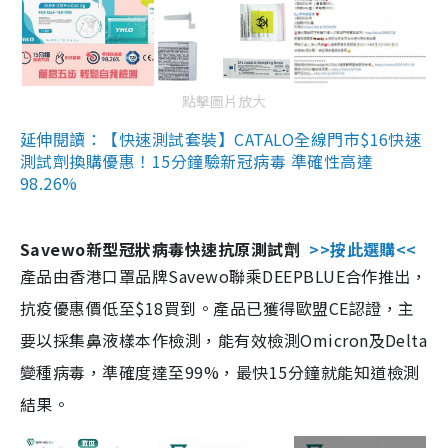
點擊圖片放大
延伸閱讀：【快速測試套裝】CATALO全線門市$16快速
測試劑換購優惠！15分鐘驗新冠病毒 準確性高達
98.26%
Savewo新型冠狀病毒快速抗原測試劑
>>按此選購<<
產品由香港口罩品牌Savewo聯乘DEEPBLUE合作推出，
抗疫優惠價低至$18買到。產品已獲得歐盟CE認證，主
要以採集鼻液樣本作檢測，能有效檢測Omicron及Delta
變種病毒，準確度達至99%，最快15分鐘就能知道檢測
結果。