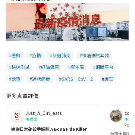
著數
疫情
新冠肺炎
快速測試套裝
快速測試
網購優惠
衞生署
網購平台
歐盟
冠狀病毒
SARS－CoV－2
護理
更多真實評價
Just_A_Girl_eats
co c
娛樂
吹
台灣
追劇日常🎬 殺手媽咪 A Bona Fide Killer
台灣地鐵宣