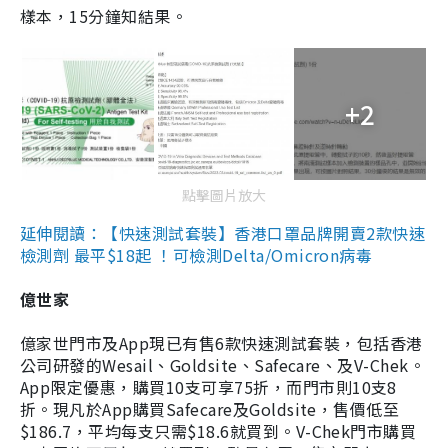
樣本，15分鐘知結果。
+2
點擊圖片放大
延伸閱讀：【快速測試套裝】香港口罩品牌開賣2款快速
檢測劑 最平$18起 ！可檢測Delta/Omicron病毒
億世家
億家世門市及App現已有售6款快速測試套裝，包括香港
公司研發的Wesail、Goldsite、Safecare、及V-Chek。
App限定優惠，購買10支可享75折，而門市則10支8
折。現凡於App購買Safecare及Goldsite，售價低至
$186.7，平均每支只需$18.6就買到。V-Chek門市購買