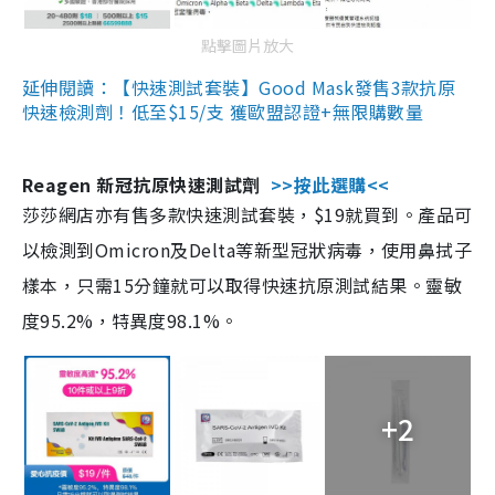
點擊圖片放大
延伸閱讀：【快速測試套裝】Good Mask發售3款抗原
快速檢測劑！低至$15/支 獲歐盟認證+無限購數量
Reagen 新冠抗原快速測試劑
>>按此選購<<
莎莎網店亦有售多款快速測試套裝，$19就買到。產品可
以檢測到Omicron及Delta等新型冠狀病毒，使用鼻拭子
樣本，只需15分鐘就可以取得快速抗原測試結果。靈敏
度95.2%，特異度98.1%。
+2