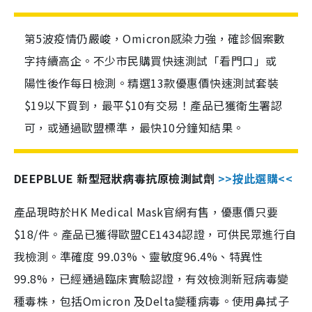
第5波疫情仍嚴峻，Omicron感染力強，確診個案數
字持續高企。不少市民購買快速測試「看門口」或
陽性後作每日檢測。精選13款優惠價快速測試套裝
$19以下買到，最平$10有交易！產品已獲衛生署認
可，或通過歐盟標準，最快10分鐘知結果。
DEEPBLUE 新型冠狀病毒抗原檢測試劑
>>按此選購<<
產品現時於HK Medical Mask官網有售，優惠價只要
$18/件。產品已獲得歐盟CE1434認證，可供民眾進行自
我檢測。準確度 99.03%、靈敏度96.4%、特異性
99.8%，已經通過臨床實驗認證，有效檢測新冠病毒變
種毒株，包括Omicron 及Delta變種病毒。使用鼻拭子