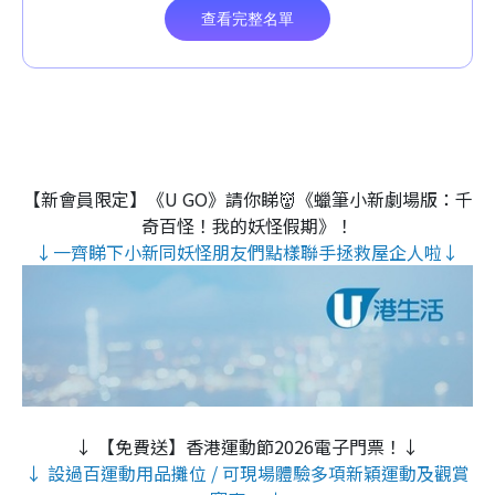
【新會員限定】《U GO》請你睇👹《蠟筆小新劇場版：千
奇百怪！我的妖怪假期》！
↓一齊睇下小新同妖怪朋友們點樣聯手拯救屋企人啦↓
↓ 【免費送】香港運動節2026電子門票！↓
↓ 設過百運動用品攤位 / 可現場體驗多項新穎運動及觀賞