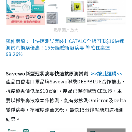
點擊圖片放大
延伸閱讀：【快速測試套裝】CATALO全線門市$16快速
測試劑換購優惠！15分鐘驗新冠病毒 準確性高達
98.26%
Savewo新型冠狀病毒快速抗原測試劑
>>按此選購<<
產品由香港口罩品牌Savewo聯乘DEEPBLUE合作推出，
抗疫優惠價低至$18買到。產品已獲得歐盟CE認證，主
要以採集鼻液樣本作檢測，能有效檢測Omicron及Delta
變種病毒，準確度達至99%，最快15分鐘就能知道檢測
結果。