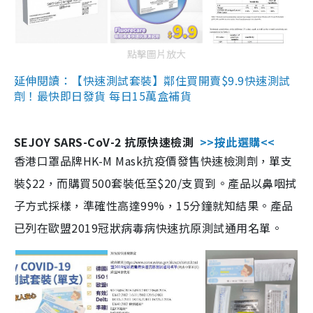
點擊圖片放大
延伸閱讀：【快速測試套裝】鄰住買開賣$9.9快速測試
劑！最快即日發貨 每日15萬盒補貨
SEJOY SARS-CoV-2 抗原快速檢測
>>按此選購<<
香港口罩品牌HK-M Mask抗疫價發售快速檢測劑，單支
裝$22，而購買500套裝低至$20/支買到。產品以鼻咽拭
子方式採樣，準確性高達99%，15分鐘就知結果。產品
已列在歐盟2019冠狀病毒病快速抗原測試通用名單。