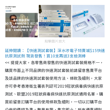
點擊圖片放大
延伸閱讀：【快速測試套裝】深水埗電子特賣城$15快速
抗原測試劑 現貨發售！買10支再送3支檢測棒
<< 提提大家，各零售商發售的快速測試套裝規格不一，
購買市面上不同品牌的快速測試套裝前請留意售賣平台
及該品牌的快速測試套裝使用方法、條款及細則，大家
亦可參考香港衞生署表列認可2019冠狀病毒病快速抗原
測試、歐盟2019冠狀病毒病快速抗原測試通用名單，購
買前留意訂購平台的使用條款及細則，一切以訂購平台
公佈的價錢為準。數量有限，售完即止；所有優惠細則