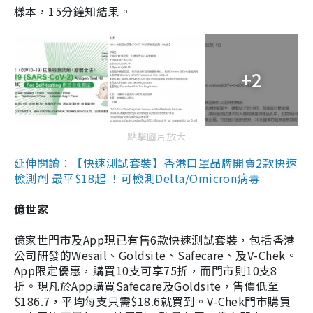
樣本，15分鐘知結果。
+2
點擊圖片放大
延伸閱讀：【快速測試套裝】香港口罩品牌開賣2款快速
檢測劑 最平$18起 ！可檢測Delta/Omicron病毒
億世家
億家世門市及App現已有售6款快速測試套裝，包括香港
公司研發的Wesail、Goldsite、Safecare、及V-Chek。
App限定優惠，購買10支可享75折，而門市則10支8
折。現凡於App購買Safecare及Goldsite，售價低至
$186.7，平均每支只需$18.6就買到。V-Chek門市購買