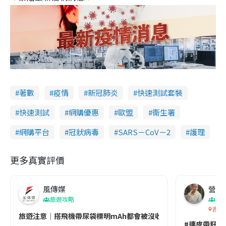
著數
疫情
新冠肺炎
快速測試套裝
快速測試
網購優惠
歐盟
衞生署
網購平台
冠狀病毒
SARS－CoV－2
護理
更多真實評價
風傳媒
營養教
旅遊攻略
生
香港
旅遊注意｜搭飛機帶尿袋標明mAh都會被沒收😱出發前切記檢查「1
#連皮帶籽都