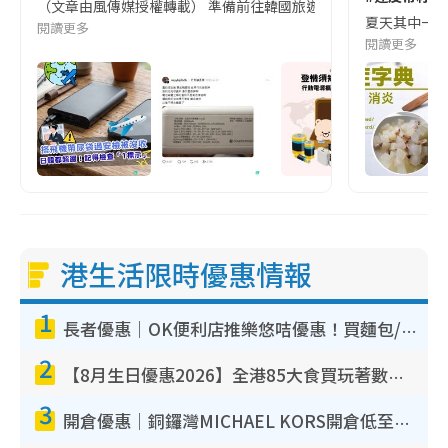
（文章由風傳媒授權轉載） 準備前往韓國旅遊的民眾，近期要特別留
夏天其中一種時
閱讀更多
閱讀更多
港生活限時優惠情報
1
長者優惠｜OK便利店推樂悠咭優惠！買麵包/牛奶/保健品拍卡即減
2
【8月生日優惠2026】全港85大食買玩著數攻略 自助餐/火鍋放題同行免費＋誠品/DONKI送現金券
3
開倉優惠｜銅鑼灣MICHAEL KORS開倉低至17折！直擊$500起買手袋/銀包/鞋款 必買經典Jet Set系列