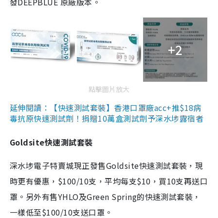
發DEEPBLUE 原廠版本。
+2
點擊圖片放大
延伸閱讀：【快速測試套裝】香港口罩廠acc+推$18病
毒抗原快速測試劑！捐贈10萬盒測試劑予深水埗露宿者
Goldsite快速測試套裝
深水埗電子特賣城現正發售Goldsite快速測試套裝，現
時更有優惠，$100/10支，平均每支$10，買10支再送口
罩。另外有售YHLO及Green Spring的快速測試套裝，
一樣低至$100/10支送口罩。