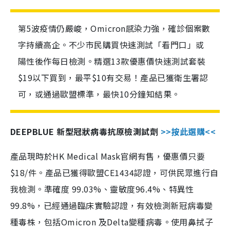
第5波疫情仍嚴峻，Omicron感染力強，確診個案數
字持續高企。不少市民購買快速測試「看門口」或
陽性後作每日檢測。精選13款優惠價快速測試套裝
$19以下買到，最平$10有交易！產品已獲衛生署認
可，或通過歐盟標準，最快10分鐘知結果。
DEEPBLUE 新型冠狀病毒抗原檢測試劑
>>按此選購<<
產品現時於HK Medical Mask官網有售，優惠價只要
$18/件。產品已獲得歐盟CE1434認證，可供民眾進行自
我檢測。準確度 99.03%、靈敏度96.4%、特異性
99.8%，已經通過臨床實驗認證，有效檢測新冠病毒變
種毒株，包括Omicron 及Delta變種病毒。使用鼻拭子