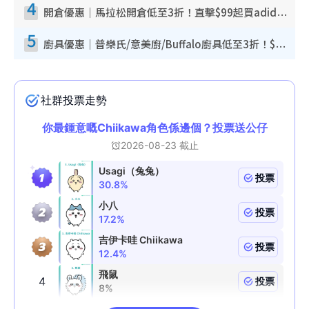
4
開倉優惠｜馬拉松開倉低至3折！直擊$99起買adidas／New Balance／Puma鞋款 STANLEY保溫杯劈價至$119起
5
廚具優惠｜普樂氏/意美廚/Buffalo廚具低至3折！$89起買煎鍋／炒鑊／個人鍋 同場小家電激減至$99起