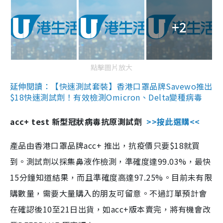
+2
點擊圖片放大
延伸閱讀：【快速測試套裝】香港口罩品牌Savewo推出
$18快速測試劑！有效檢測Omicron、Delta變種病毒
acc+ test 新型冠狀病毒抗原測試劑
>>按此選購<<
產品由香港口罩品牌acc+ 推出，抗疫價只要$18就買
到。測試劑以採集鼻液作檢測，準確度達99.03%，最快
15分鐘知道結果，而且準確度高達97.25%。目前未有限
購數量，需要大量購入的朋友可留意。不過訂單預計會
在確認後10至21日出貨，如acc+版本賣完，將有機會改