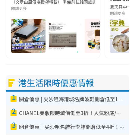
（文章由風傳媒授權轉載） 準備前往韓國旅遊的民眾，近期要特別留
夏天其中一種時
閱讀更多
閱讀更多
港生活限時優惠情報
1
開倉優惠 | 尖沙咀海港城名牌波鞋開倉低至1折！On鞋$899起／Joy&Peace鞋履$98起
2
CHANEL美妝限時減價低至3折！人氣粉底/唇膏/精華液低至$275！COCO香水都有平
3
開倉優惠｜尖沙咀名牌行李箱開倉低至4折！一連5日 American Tourister/ace./Hallmark $200起！