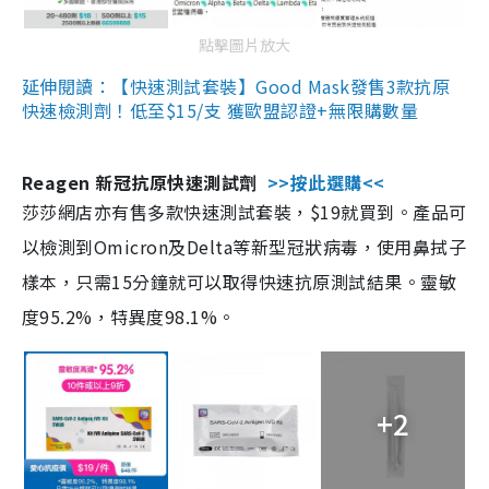
點擊圖片放大
延伸閱讀：【快速測試套裝】Good Mask發售3款抗原
快速檢測劑！低至$15/支 獲歐盟認證+無限購數量
Reagen 新冠抗原快速測試劑
>>按此選購<<
莎莎網店亦有售多款快速測試套裝，$19就買到。產品可
以檢測到Omicron及Delta等新型冠狀病毒，使用鼻拭子
樣本，只需15分鐘就可以取得快速抗原測試結果。靈敏
度95.2%，特異度98.1%。
+2