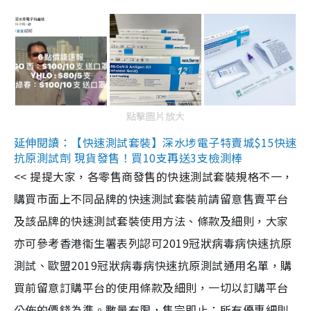
點擊圖片放大
延伸閱讀：【快速測試套裝】深水埗電子特賣城$15快速
抗原測試劑 現貨發售！買10支再送3支檢測棒
<< 提提大家，各零售商發售的快速測試套裝規格不一，
購買市面上不同品牌的快速測試套裝前請留意售賣平台
及該品牌的快速測試套裝使用方法、條款及細則，大家
亦可參考香港衞生署表列認可2019冠狀病毒病快速抗原
測試、歐盟2019冠狀病毒病快速抗原測試通用名單，購
買前留意訂購平台的使用條款及細則，一切以訂購平台
公佈的價錢為準。數量有限，售完即止；所有優惠細則