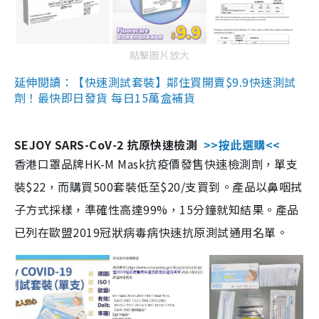
點擊圖片放大
延伸閱讀：【快速測試套裝】鄰住買開賣$9.9快速測試
劑！最快即日發貨 每日15萬盒補貨
SEJOY SARS-CoV-2 抗原快速檢測
>>按此選購<<
香港口罩品牌HK-M Mask抗疫價發售快速檢測劑，單支
裝$22，而購買500套裝低至$20/支買到。產品以鼻咽拭
子方式採樣，準確性高達99%，15分鐘就知結果。產品
已列在歐盟2019冠狀病毒病快速抗原測試通用名單。