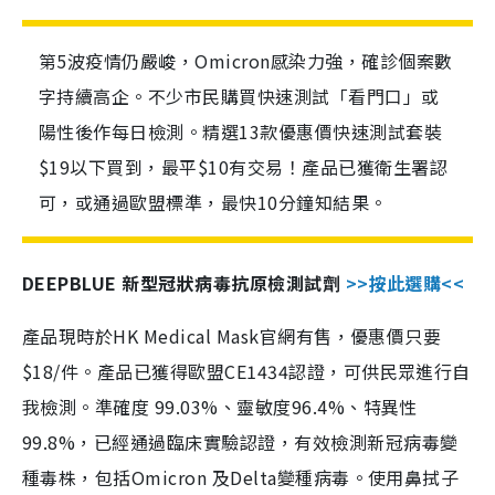
第5波疫情仍嚴峻，Omicron感染力強，確診個案數
字持續高企。不少市民購買快速測試「看門口」或
陽性後作每日檢測。精選13款優惠價快速測試套裝
$19以下買到，最平$10有交易！產品已獲衛生署認
可，或通過歐盟標準，最快10分鐘知結果。
DEEPBLUE 新型冠狀病毒抗原檢測試劑
>>按此選購<<
產品現時於HK Medical Mask官網有售，優惠價只要
$18/件。產品已獲得歐盟CE1434認證，可供民眾進行自
我檢測。準確度 99.03%、靈敏度96.4%、特異性
99.8%，已經通過臨床實驗認證，有效檢測新冠病毒變
種毒株，包括Omicron 及Delta變種病毒。使用鼻拭子