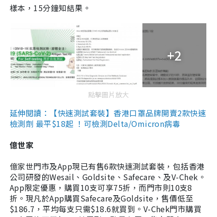
樣本，15分鐘知結果。
+2
點擊圖片放大
延伸閱讀：【快速測試套裝】香港口罩品牌開賣2款快速
檢測劑 最平$18起 ！可檢測Delta/Omicron病毒
億世家
億家世門市及App現已有售6款快速測試套裝，包括香港
公司研發的Wesail、Goldsite、Safecare、及V-Chek。
App限定優惠，購買10支可享75折，而門市則10支8
折。現凡於App購買Safecare及Goldsite，售價低至
$186.7，平均每支只需$18.6就買到。V-Chek門市購買