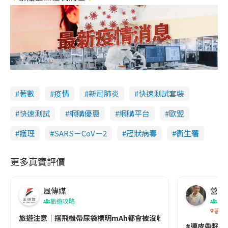
著數
疫情
新冠肺炎
快速測試套裝
快速測試
網購優惠
網購平台
歐盟
護理
SARS－CoV－2
冠狀病毒
衞生署
更多真實評價
風傳媒
營養教
旅遊攻略
生
香港
旅遊注意｜搭飛機帶尿袋標明mAh都會被沒收😱出發前切記檢查「1
#連皮帶籽都