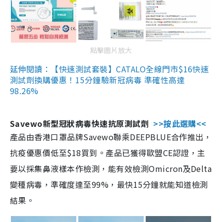
點擊圖片放大
延伸閱讀：【快速測試套裝】CATALO全線門市$16快速
測試劑換購優惠！15分鐘驗新冠病毒 準確性高達
98.26%
Savewo新型冠狀病毒快速抗原測試劑
>>按此選購<<
產品由香港口罩品牌Savewo聯乘DEEPBLUE合作推出，
抗疫優惠價低至$18買到。產品已獲得歐盟CE認證，主
要以採集鼻液樣本作檢測，能有效檢測Omicron及Delta
變種病毒，準確度達至99%，最快15分鐘就能知道檢測
結果。