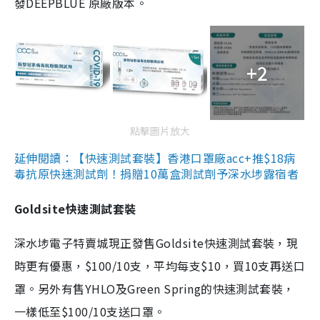
發DEEPBLUE 原廠版本。
+2
點擊圖片放大
延伸閱讀：【快速測試套裝】香港口罩廠acc+推$18病
毒抗原快速測試劑！捐贈10萬盒測試劑予深水埗露宿者
Goldsite快速測試套裝
深水埗電子特賣城現正發售Goldsite快速測試套裝，現
時更有優惠，$100/10支，平均每支$10，買10支再送口
罩。另外有售YHLO及Green Spring的快速測試套裝，
一樣低至$100/10支送口罩。