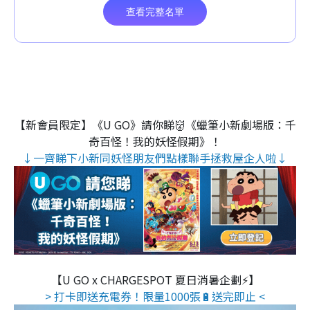
【新會員限定】《U GO》請你睇👹《蠟筆小新劇場版：千
奇百怪！我的妖怪假期》！
↓一齊睇下小新同妖怪朋友們點樣聯手拯救屋企人啦↓
【U GO x CHARGESPOT 夏日消暑企劃⚡】
> 打卡即送充電券！限量1000張🔋送完即止 <