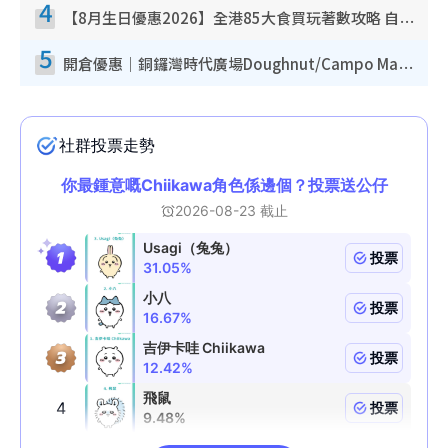
4
【8月生日優惠2026】全港85大食買玩著數攻略 自助餐/火鍋放題同行免費＋誠品/DONKI送現金券
5
開倉優惠｜銅鑼灣時代廣場Doughnut/Campo Marzio開倉低至1折！背囊、書包、手袋劈價$200起