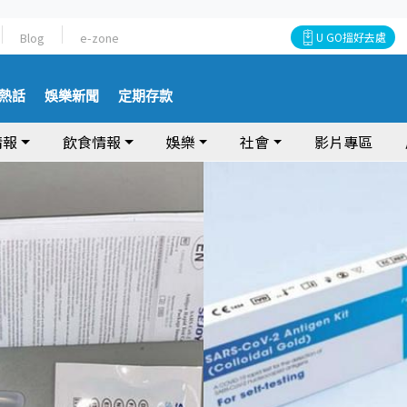
Blog
e-zone
U GO搵好去處
熱話
娛樂新聞
定期存款
情報
飲食情報
娛樂
社會
影片專區