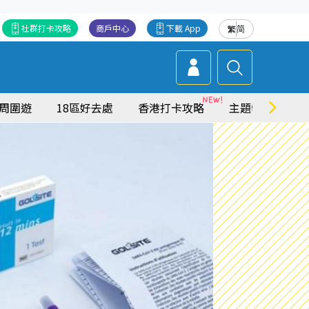
社群打卡攻略
商戶中心
下載 App
繁
简
周圍遊
18區好去處
香港打卡攻略
主題特集