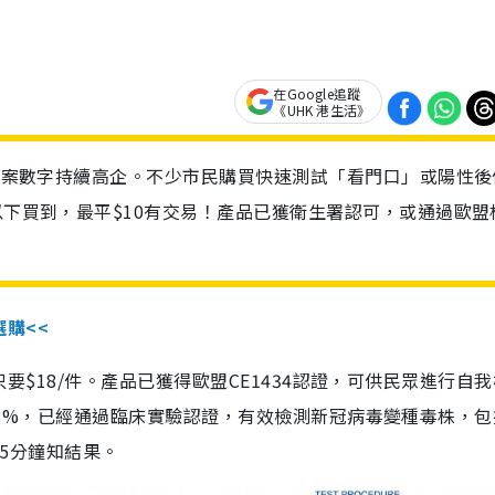
在Google追蹤
《UHK 港生活》
診個案數字持續高企。不少市民購買快速測試「看門口」或陽性後
以下買到，最平$10有交易！產品已獲衛生署認可，或通過歐盟
選購<<
惠價只要$18/件。產品已獲得歐盟CE1434認證，可供民眾進行自
性99.8%，已經通過臨床實驗認證，有效檢測新冠病毒變種毒株，
，15分鐘知結果。