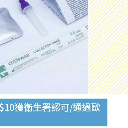
$10獲衛生署認可/通過歐