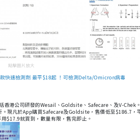
點擊圖片放大
檢測劑 最平$18起 ！可檢測Delta/Omicron病毒
研發的Wesail、Goldsite、Safecare、及V-Chek。
凡於App購買Safecare及Goldsite，售價低至$186.7
均不用$17.9就買到，數量有限，售完即止。