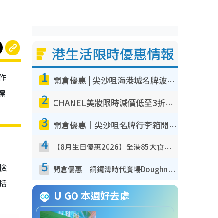
港生活限時優惠情報
1
作
開倉優惠 | 尖沙咀海港城名牌波鞋開倉低至1折！On鞋$899起／Joy&Peace鞋履$98起
標
2
CHANEL美妝限時減價低至3折！人氣粉底/唇膏/精華液低至$275！COCO香水都有平
3
開倉優惠｜尖沙咀名牌行李箱開倉低至4折！一連5日 American Tourister/ace./Hallmark $200起！
4
【8月生日優惠2026】全港85大食買玩著數攻略 自助餐/火鍋放題同行免費＋誠品/DONKI送現金券
5
我檢
開倉優惠｜銅鑼灣時代廣場Doughnut/Campo Marzio開倉低至1折！背囊、書包、手袋劈價$200起
包括
U GO 本週好去處