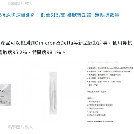
點擊圖片放大
3款抗原快速檢測劑！低至$15/支 獲歐盟認證+無限購數量
品可以檢測到Omicron及Delta等新型冠狀病毒，使用鼻拭
度95.2%，特異度98.1%。
點擊圖片放大