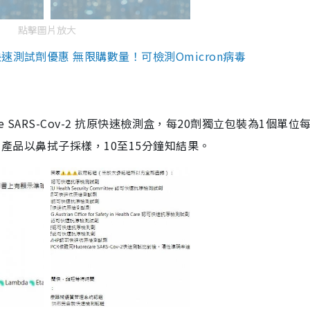
點擊圖片放大
測試劑優惠 無限購數量！可檢測Omicron病毒
are SARS-Cov-2 抗原快速檢測盒，每20劑獨立包裝為1個單位
5。產品以鼻拭子採樣，10至15分鐘知結果。