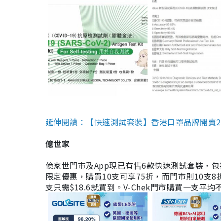
延伸閱讀：【快速測試套裝】香港口罩品牌開賣2款快速
億世家
億家世門市及App現已有售6款快速測試套裝，包括香港公司
限定優惠，購買10支可享75折，而門市則10支8折。現
支只需$18.6就買到。V-Chek門市購買一支平