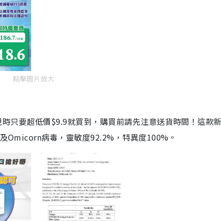
點擊圖片放大
劑，現時只要超低價$9.9就買到，購買前請先注意送貨時間！這款
Omicorn病毒，靈敏度92.2%，特異度100%。