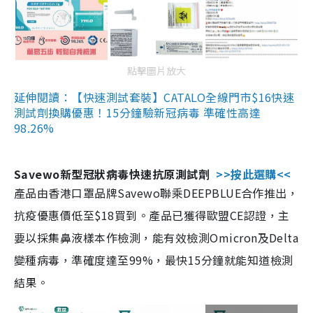
點擊圖片放大
延伸閱讀：【快速測試套裝】CATALO全線門市$16快速
測試劑換購優惠！15分鐘驗新冠病毒 準確性高達
98.26%
Savewo新型冠狀病毒快速抗原測試劑
>>按此選購<<
產品由香港口罩品牌Savewo聯乘DEEPBLUE合作推出，
抗疫優惠價低至$18買到。產品已獲得歐盟CE認證，主
要以採集鼻液樣本作檢測，能有效檢測Omicron及Delta
變種病毒，準確度達至99%，最快15分鐘就能知道檢測
結果。