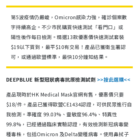
第5波疫情仍嚴峻，Omicron感染力強，確診個案數
字持續高企。不少市民購買快速測試「看門口」或
陽性後作每日檢測。精選13款優惠價快速測試套裝
$19以下買到，最平$10有交易！產品已獲衛生署認
可，或通過歐盟標準，最快10分鐘知結果。
DEEPBLUE 新型冠狀病毒抗原檢測試劑
>>按此選購<<
產品現時於HK Medical Mask官網有售，優惠價只要
$18/件。產品已獲得歐盟CE1434認證，可供民眾進行自
我檢測。準確度 99.03%、靈敏度96.4%、特異性
99.8%，已經通過臨床實驗認證，有效檢測新冠病毒變
種毒株，包括Omicron 及Delta變種病毒。使用鼻拭子