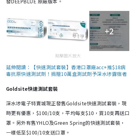
發DEEPBLUE 原廠版本。
+2
點擊圖片放大
延伸閱讀：【快速測試套裝】香港口罩廠acc+推$18病
毒抗原快速測試劑！捐贈10萬盒測試劑予深水埗露宿者
Goldsite快速測試套裝
深水埗電子特賣城現正發售Goldsite快速測試套裝，現
時更有優惠，$100/10支，平均每支$10，買10支再送口
罩。另外有售YHLO及Green Spring的快速測試套裝，
一樣低至$100/10支送口罩。