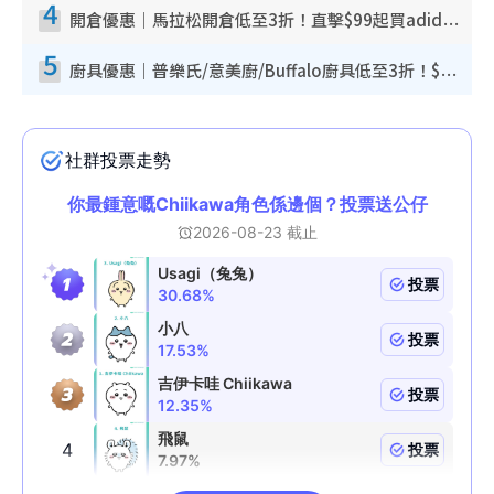
4
開倉優惠｜馬拉松開倉低至3折！直擊$99起買adidas／New Balance／Puma鞋款 STANLEY保溫杯劈價至$119起
5
廚具優惠｜普樂氏/意美廚/Buffalo廚具低至3折！$89起買煎鍋／炒鑊／個人鍋 同場小家電激減至$99起