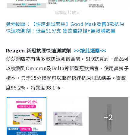
點擊圖片放大
延伸閱讀：【快速測試套裝】Good Mask發售3款抗原
快速檢測劑！低至$15/支 獲歐盟認證+無限購數量
Reagen 新冠抗原快速測試劑
>>按此選購<<
莎莎網店亦有售多款快速測試套裝，$19就買到。產品可
以檢測到Omicron及Delta等新型冠狀病毒，使用鼻拭子
樣本，只需15分鐘就可以取得快速抗原測試結果。靈敏
度95.2%，特異度98.1%。
+2