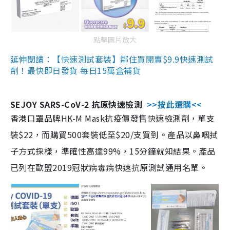
點擊圖片放大
延伸閱讀：【快速測試套裝】鄰住買開賣$9.9快速測試
劑！最快即日發貨 每日15萬盒補貨
SEJOY SARS-CoV-2 抗原快速檢測
>>按此選購<<
香港口罩品牌HK-M Mask抗疫價發售快速檢測劑，單支
裝$22，而購買500套裝低至$20/支買到。產品以鼻咽拭
子方式採樣，準確性高達99%，15分鐘就知結果。產品
已列在歐盟2019冠狀病毒病快速抗原測試通用名單。