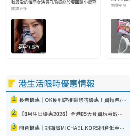
我最愛的韓國女演員孔曉振終於要回歸小螢幕啦!這次的劇本改編自同名
閱讀更多
閱讀更多
港生活限時優惠情報
1
長者優惠｜OK便利店推樂悠咭優惠！買麵包/牛奶/保健品拍卡即減
2
【8月生日優惠2026】全港85大食買玩著數攻略 自助餐/火鍋放題同行免費＋誠品/DONKI送現金券
3
開倉優惠｜銅鑼灣MICHAEL KORS開倉低至17折！直擊$500起買手袋/銀包/鞋款 必買經典Jet Set系列