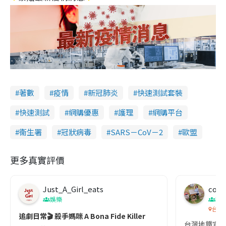
著數
疫情
新冠肺炎
快速測試套裝
快速測試
網購優惠
護理
網購平台
衞生署
冠狀病毒
SARS－CoV－2
歐盟
更多真實評價
Just_A_Girl_eats
co c
娛樂
吹
台灣
追劇日常🎬 殺手媽咪 A Bona Fide Killer
台灣地鐵宣