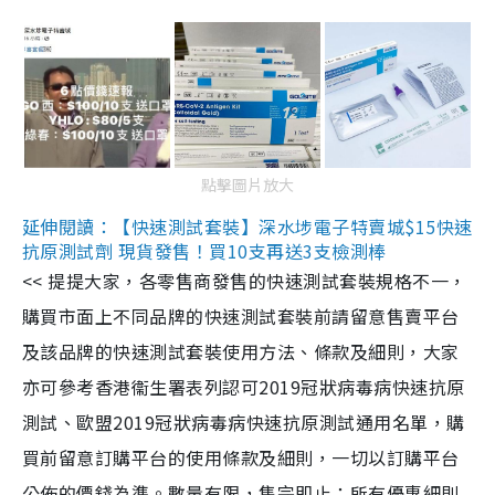
點擊圖片放大
延伸閱讀：【快速測試套裝】深水埗電子特賣城$15快速
抗原測試劑 現貨發售！買10支再送3支檢測棒
<< 提提大家，各零售商發售的快速測試套裝規格不一，
購買市面上不同品牌的快速測試套裝前請留意售賣平台
及該品牌的快速測試套裝使用方法、條款及細則，大家
亦可參考香港衞生署表列認可2019冠狀病毒病快速抗原
測試、歐盟2019冠狀病毒病快速抗原測試通用名單，購
買前留意訂購平台的使用條款及細則，一切以訂購平台
公佈的價錢為準。數量有限，售完即止；所有優惠細則