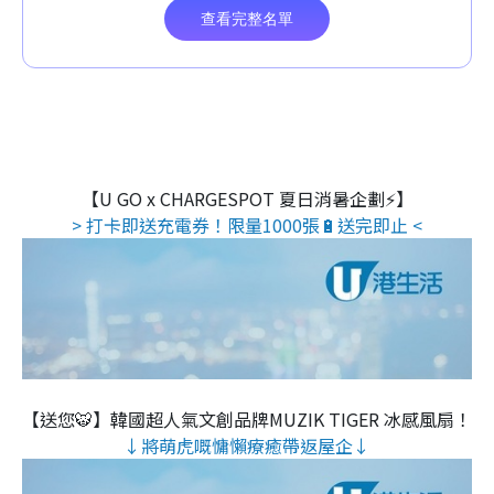
【U GO x CHARGESPOT 夏日消暑企劃⚡】
> 打卡即送充電券！限量1000張🔋送完即止 <
【送您🐯】韓國超人氣文創品牌MUZIK TIGER 冰感風扇！
↓將萌虎嘅慵懶療癒帶返屋企↓