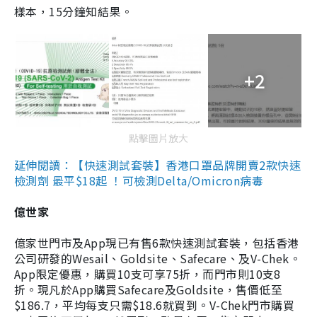
樣本，15分鐘知結果。
+2
點擊圖片放大
延伸閱讀：【快速測試套裝】香港口罩品牌開賣2款快速
檢測劑 最平$18起 ！可檢測Delta/Omicron病毒
億世家
億家世門市及App現已有售6款快速測試套裝，包括香港
公司研發的Wesail、Goldsite、Safecare、及V-Chek。
App限定優惠，購買10支可享75折，而門市則10支8
折。現凡於App購買Safecare及Goldsite，售價低至
$186.7，平均每支只需$18.6就買到。V-Chek門市購買