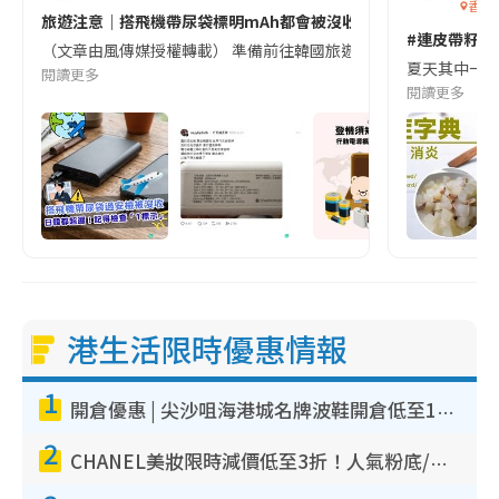
香港
旅遊注意｜搭飛機帶尿袋標明mAh都會被沒收😱出發前切記檢查「1
#連皮帶籽都
（文章由風傳媒授權轉載） 準備前往韓國旅遊的民眾，近期要特別留
夏天其中一種時
閱讀更多
閱讀更多
港生活限時優惠情報
1
開倉優惠 | 尖沙咀海港城名牌波鞋開倉低至1折！On鞋$899起／Joy&Peace鞋履$98起
2
CHANEL美妝限時減價低至3折！人氣粉底/唇膏/精華液低至$275！COCO香水都有平