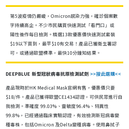
第5波疫情仍嚴峻，Omicron感染力強，確診個案數
字持續高企。不少市民購買快速測試「看門口」或
陽性後作每日檢測。精選13款優惠價快速測試套裝
$19以下買到，最平$10有交易！產品已獲衛生署認
可，或通過歐盟標準，最快10分鐘知結果。
DEEPBLUE 新型冠狀病毒抗原檢測試劑
>>按此選購<<
產品現時於HK Medical Mask官網有售，優惠價只要
$18/件。產品已獲得歐盟CE1434認證，可供民眾進行自
我檢測。準確度 99.03%、靈敏度96.4%、特異性
99.8%，已經通過臨床實驗認證，有效檢測新冠病毒變
種毒株，包括Omicron 及Delta變種病毒。使用鼻拭子