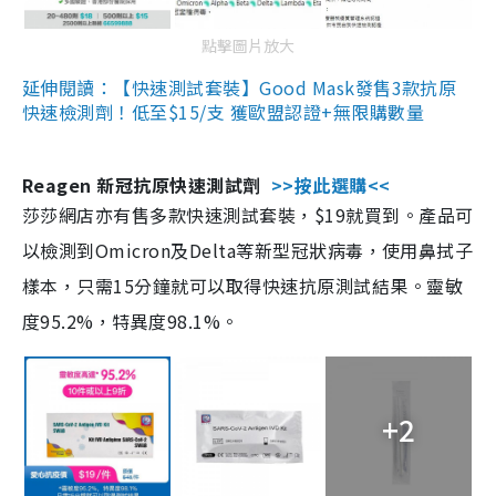
點擊圖片放大
延伸閱讀：【快速測試套裝】Good Mask發售3款抗原
快速檢測劑！低至$15/支 獲歐盟認證+無限購數量
Reagen 新冠抗原快速測試劑
>>按此選購<<
莎莎網店亦有售多款快速測試套裝，$19就買到。產品可
以檢測到Omicron及Delta等新型冠狀病毒，使用鼻拭子
樣本，只需15分鐘就可以取得快速抗原測試結果。靈敏
度95.2%，特異度98.1%。
+2