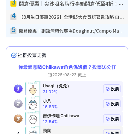
3
開倉優惠｜尖沙咀名牌行李箱開倉低至4折！一連5日 American Tourister/ace./Hallmark $200起！
4
【8月生日優惠2026】全港85大食買玩著數攻略 自助餐/火鍋放題同行免費＋誠品/DONKI送現金券
5
開倉優惠｜銅鑼灣時代廣場Doughnut/Campo Marzio開倉低至1折！背囊、書包、手袋劈價$200起