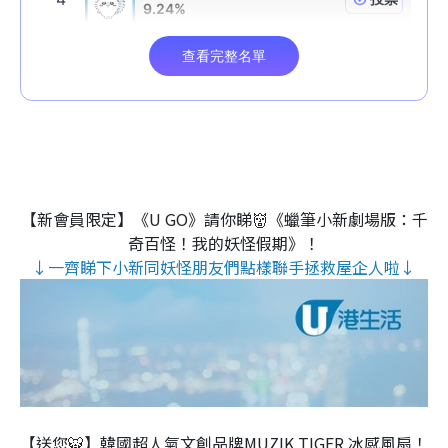
【新會員限定】《U GO》請你睇👹《蠟筆小新劇場版：千
奇百怪！我的妖怪假期》！
↓一齊睇下小新同妖怪朋友們點樣聯手拯救屋企人啦↓
【送您🐯】韓國超人氣文創品牌MUZIK TIGER 冰感風扇！