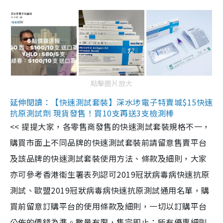
點擊圖片放大
延伸閱讀：【快速測試套裝】深水埗電子特賣城$15快速
抗原測試劑 現貨發售！買10支再送3支檢測棒
<< 提提大家，各零售商發售的快速測試套裝規格不一，
購買市面上不同品牌的快速測試套裝前請留意售賣平台
及該品牌的快速測試套裝使用方法、條款及細則，大家
亦可參考香港衞生署表列認可2019冠狀病毒病快速抗原
測試、歐盟2019冠狀病毒病快速抗原測試通用名單，購
買前留意訂購平台的使用條款及細則，一切以訂購平台
公佈的價錢為準。數量有限，售完即止；所有優惠細則