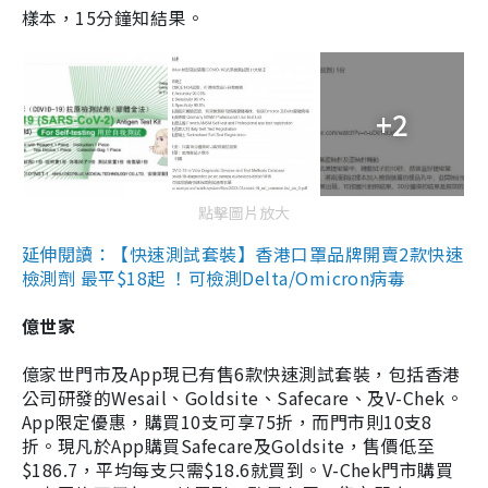
樣本，15分鐘知結果。
+2
點擊圖片放大
延伸閱讀：【快速測試套裝】香港口罩品牌開賣2款快速
檢測劑 最平$18起 ！可檢測Delta/Omicron病毒
億世家
億家世門市及App現已有售6款快速測試套裝，包括香港
公司研發的Wesail、Goldsite、Safecare、及V-Chek。
App限定優惠，購買10支可享75折，而門市則10支8
折。現凡於App購買Safecare及Goldsite，售價低至
$186.7，平均每支只需$18.6就買到。V-Chek門市購買