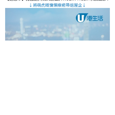
↓將萌虎嘅慵懶療癒帶返屋企↓