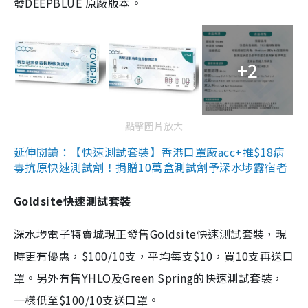
發DEEPBLUE 原廠版本。
+2
點擊圖片放大
延伸閱讀：【快速測試套裝】香港口罩廠acc+推$18病
毒抗原快速測試劑！捐贈10萬盒測試劑予深水埗露宿者
Goldsite快速測試套裝
深水埗電子特賣城現正發售Goldsite快速測試套裝，現
時更有優惠，$100/10支，平均每支$10，買10支再送口
罩。另外有售YHLO及Green Spring的快速測試套裝，
一樣低至$100/10支送口罩。