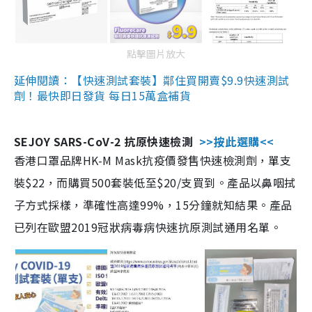
點擊圖片放大
延伸閱讀：【快速測試套裝】鄰住買開賣$9.9快速測試
劑！最快即日發貨 每日15萬盒補貨
SEJOY SARS-CoV-2 抗原快速檢測
>>按此選購<<
香港口罩品牌HK-M Mask抗疫價發售快速檢測劑，單支
裝$22，而購買500套裝低至$20/支買到。產品以鼻咽拭
子方式採樣，準確性高達99%，15分鐘就知結果。產品
已列在歐盟2019冠狀病毒病快速抗原測試通用名單。