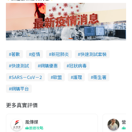
著數
疫情
新冠肺炎
快速測試套裝
快速測試
網購優惠
冠狀病毒
SARS－CoV－2
歐盟
護理
衞生署
網購平台
更多真實評價
風傳媒
營養教
旅遊攻略
生