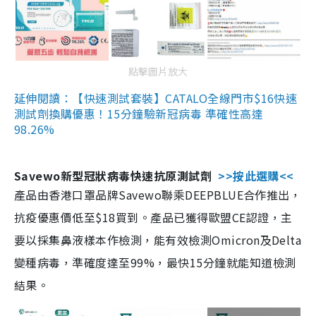
點擊圖片放大
延伸閱讀：【快速測試套裝】CATALO全線門市$16快速
測試劑換購優惠！15分鐘驗新冠病毒 準確性高達
98.26%
Savewo新型冠狀病毒快速抗原測試劑
>>按此選購<<
產品由香港口罩品牌Savewo聯乘DEEPBLUE合作推出，
抗疫優惠價低至$18買到。產品已獲得歐盟CE認證，主
要以採集鼻液樣本作檢測，能有效檢測Omicron及Delta
變種病毒，準確度達至99%，最快15分鐘就能知道檢測
結果。