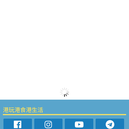
港玩港食港生活