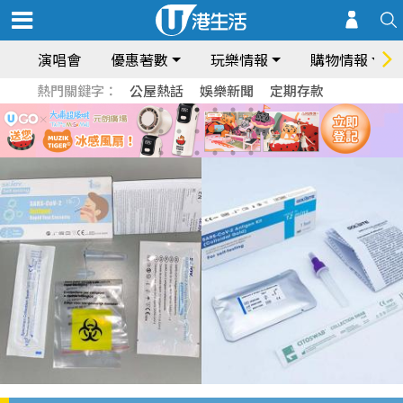
演唱會
優惠著數
玩樂情報
購物情報
熱門關鍵字：
公屋熱話
娛樂新聞
定期存款