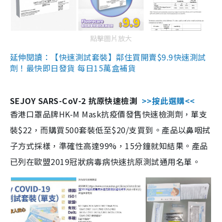
點擊圖片放大
延伸閱讀：【快速測試套裝】鄰住買開賣$9.9快速測試
劑！最快即日發貨 每日15萬盒補貨
SEJOY SARS-CoV-2 抗原快速檢測
>>按此選購<<
香港口罩品牌HK-M Mask抗疫價發售快速檢測劑，單支
裝$22，而購買500套裝低至$20/支買到。產品以鼻咽拭
子方式採樣，準確性高達99%，15分鐘就知結果。產品
已列在歐盟2019冠狀病毒病快速抗原測試通用名單。