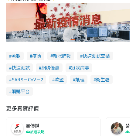
著數
疫情
新冠肺炎
快速測試套裝
快速測試
網購優惠
冠狀病毒
SARS－CoV－2
歐盟
護理
衞生署
網購平台
更多真實評價
風傳媒
營養教
旅遊攻略
生