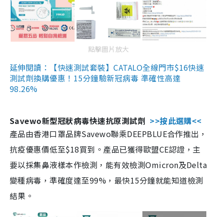
點擊圖片放大
延伸閱讀：【快速測試套裝】CATALO全線門市$16快速
測試劑換購優惠！15分鐘驗新冠病毒 準確性高達
98.26%
Savewo新型冠狀病毒快速抗原測試劑
>>按此選購<<
產品由香港口罩品牌Savewo聯乘DEEPBLUE合作推出，
抗疫優惠價低至$18買到。產品已獲得歐盟CE認證，主
要以採集鼻液樣本作檢測，能有效檢測Omicron及Delta
變種病毒，準確度達至99%，最快15分鐘就能知道檢測
結果。