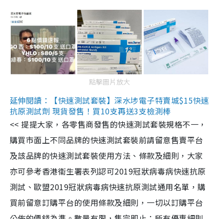
點擊圖片放大
延伸閱讀：【快速測試套裝】深水埗電子特賣城$15快速
抗原測試劑 現貨發售！買10支再送3支檢測棒
<< 提提大家，各零售商發售的快速測試套裝規格不一，
購買市面上不同品牌的快速測試套裝前請留意售賣平台
及該品牌的快速測試套裝使用方法、條款及細則，大家
亦可參考香港衞生署表列認可2019冠狀病毒病快速抗原
測試、歐盟2019冠狀病毒病快速抗原測試通用名單，購
買前留意訂購平台的使用條款及細則，一切以訂購平台
公佈的價錢為準。數量有限，售完即止；所有優惠細則