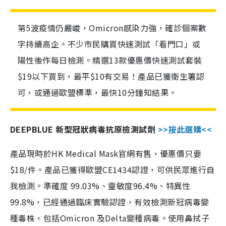
第5波疫情仍嚴峻，Omicron感染力強，確診個案數
字持續高企。不少市民購買快速測試「看門口」或
陽性後作每日檢測。精選13款優惠價快速測試套裝
$19以下買到，最平$10有交易！產品已獲衛生署認
可，或通過歐盟標準，最快10分鐘知結果。
DEEPBLUE 新型冠狀病毒抗原檢測試劑
>>按此選購<<
產品現時於HK Medical Mask官網有售，優惠價只要
$18/件。產品已獲得歐盟CE1434認證，可供民眾進行自
我檢測。準確度 99.03%、靈敏度96.4%、特異性
99.8%，已經通過臨床實驗認證，有效檢測新冠病毒變
種毒株，包括Omicron 及Delta變種病毒。使用鼻拭子