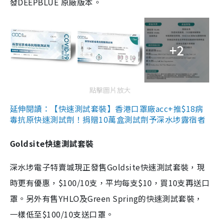
發DEEPBLUE 原廠版本。
+2
點擊圖片放大
延伸閱讀：【快速測試套裝】香港口罩廠acc+推$18病
毒抗原快速測試劑！捐贈10萬盒測試劑予深水埗露宿者
Goldsite快速測試套裝
深水埗電子特賣城現正發售Goldsite快速測試套裝，現
時更有優惠，$100/10支，平均每支$10，買10支再送口
罩。另外有售YHLO及Green Spring的快速測試套裝，
一樣低至$100/10支送口罩。