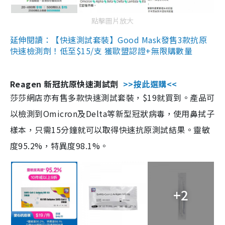
點擊圖片放大
延伸閱讀：【快速測試套裝】Good Mask發售3款抗原
快速檢測劑！低至$15/支 獲歐盟認證+無限購數量
Reagen 新冠抗原快速測試劑
>>按此選購<<
莎莎網店亦有售多款快速測試套裝，$19就買到。產品可
以檢測到Omicron及Delta等新型冠狀病毒，使用鼻拭子
樣本，只需15分鐘就可以取得快速抗原測試結果。靈敏
度95.2%，特異度98.1%。
+2