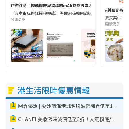
香港
旅遊注意｜搭飛機帶尿袋標明mAh都會被沒收😱出發前切記檢查「1
#連皮帶籽都
（文章由風傳媒授權轉載） 準備前往韓國旅遊的民眾，近期要特別留
夏天其中一種時
閱讀更多
閱讀更多
港生活限時優惠情報
1
開倉優惠 | 尖沙咀海港城名牌波鞋開倉低至1折！On鞋$899起／Joy&Peace鞋履$98起
2
CHANEL美妝限時減價低至3折！人氣粉底/唇膏/精華液低至$275！COCO香水都有平