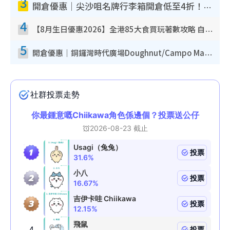
3
開倉優惠｜尖沙咀名牌行李箱開倉低至4折！一連5日 American Tourister/ace./Hallmark $200起！
4
【8月生日優惠2026】全港85大食買玩著數攻略 自助餐/火鍋放題同行免費＋誠品/DONKI送現金券
5
開倉優惠｜銅鑼灣時代廣場Doughnut/Campo Marzio開倉低至1折！背囊、書包、手袋劈價$200起