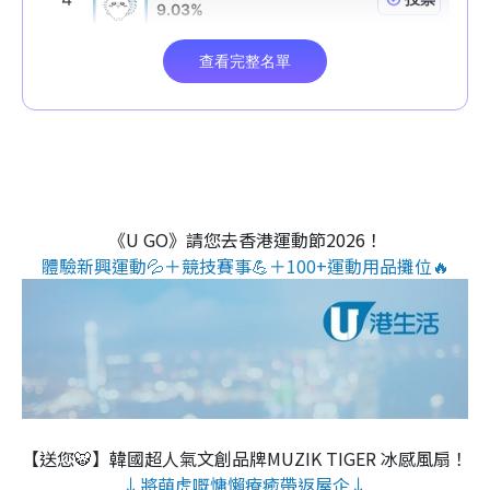
《U GO》請您去香港運動節2026！
體驗新興運動💦＋競技賽事💪＋100+運動用品攤位🔥
【送您🐯】韓國超人氣文創品牌MUZIK TIGER 冰感風扇！
↓將萌虎嘅慵懶療癒帶返屋企↓