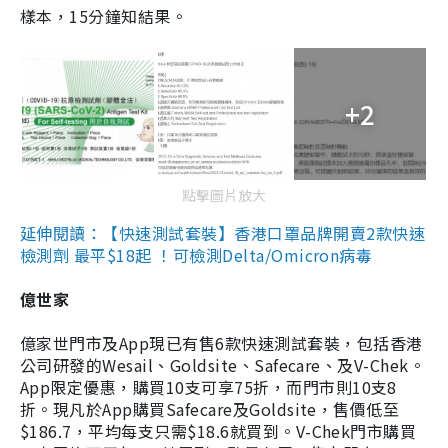
樣本，15分鐘知結果。
+2
點擊圖片放大
延伸閱讀：【快速測試套裝】香港口罩品牌開賣2款快速
檢測劑 最平$18起 ！可檢測Delta/Omicron病毒
億世家
億家世門市及App現已有售6款快速測試套裝，包括香港
公司研發的Wesail、Goldsite、Safecare、及V-Chek。
App限定優惠，購買10支可享75折，而門市則10支8
折。現凡於App購買Safecare及Goldsite，售價低至
$186.7，平均每支只需$18.6就買到。V-Chek門市購買