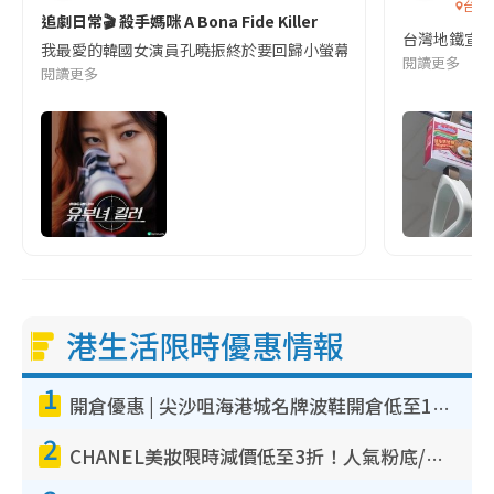
台灣
追劇日常🎬 殺手媽咪 A Bona Fide Killer
台灣地鐵宣
我最愛的韓國女演員孔曉振終於要回歸小螢幕啦!這次的劇本改編自同名
閱讀更多
閱讀更多
港生活限時優惠情報
1
開倉優惠 | 尖沙咀海港城名牌波鞋開倉低至1折！On鞋$899起／Joy&Peace鞋履$98起
2
CHANEL美妝限時減價低至3折！人氣粉底/唇膏/精華液低至$275！COCO香水都有平