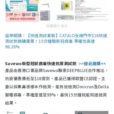
點擊圖片放大
延伸閱讀：【快速測試套裝】CATALO全線門市$16快速
測試劑換購優惠！15分鐘驗新冠病毒 準確性高達
98.26%
Savewo新型冠狀病毒快速抗原測試劑
>>按此選購<<
產品由香港口罩品牌Savewo聯乘DEEPBLUE合作推出，
抗疫優惠價低至$18買到。產品已獲得歐盟CE認證，主
要以採集鼻液樣本作檢測，能有效檢測Omicron及Delta
變種病毒，準確度達至99%，最快15分鐘就能知道檢測
結果。