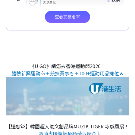
《U GO》請您去香港運動節2026！
體驗新興運動💦＋競技賽事💪＋100+運動用品攤位🔥
【送您🐯】韓國超人氣文創品牌MUZIK TIGER 冰感風扇！
↓將萌虎嘅慵懶療癒帶返屋企↓