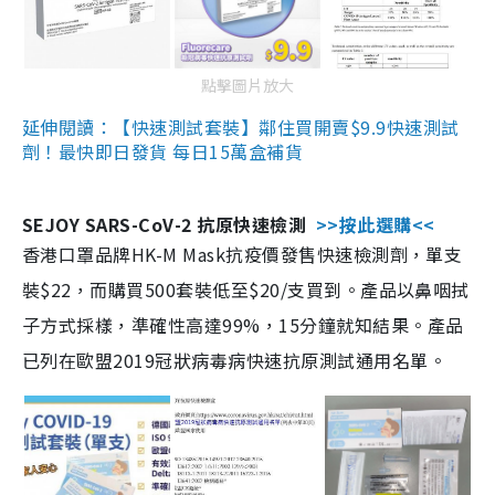
點擊圖片放大
延伸閱讀：【快速測試套裝】鄰住買開賣$9.9快速測試
劑！最快即日發貨 每日15萬盒補貨
SEJOY SARS-CoV-2 抗原快速檢測
>>按此選購<<
香港口罩品牌HK-M Mask抗疫價發售快速檢測劑，單支
裝$22，而購買500套裝低至$20/支買到。產品以鼻咽拭
子方式採樣，準確性高達99%，15分鐘就知結果。產品
已列在歐盟2019冠狀病毒病快速抗原測試通用名單。