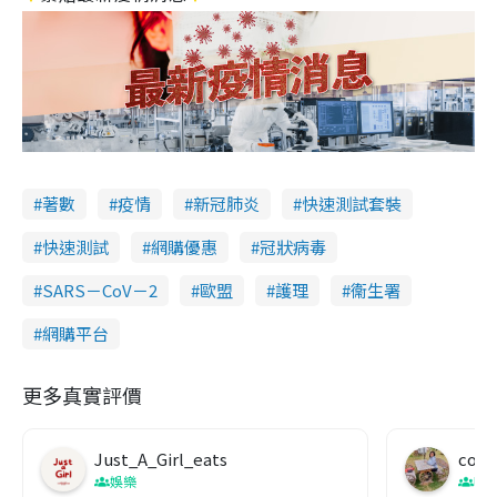
著數
疫情
新冠肺炎
快速測試套裝
快速測試
網購優惠
冠狀病毒
SARS－CoV－2
歐盟
護理
衞生署
網購平台
更多真實評價
Just_A_Girl_eats
co c
娛樂
吹