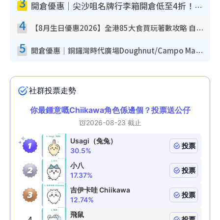
3
開倉優惠｜尖沙咀名牌行李箱開倉低至4折！一連5日 American Tourister/ace./Hallmark $200起！
4
【8月生日優惠2026】全港85大食買玩著數攻略 自助餐/火鍋放題同行免費＋誠品/DONKI送現金券
5
開倉優惠｜銅鑼灣時代廣場Doughnut/Campo Marzio開倉低至1折！背囊、書包、手袋劈價$200起