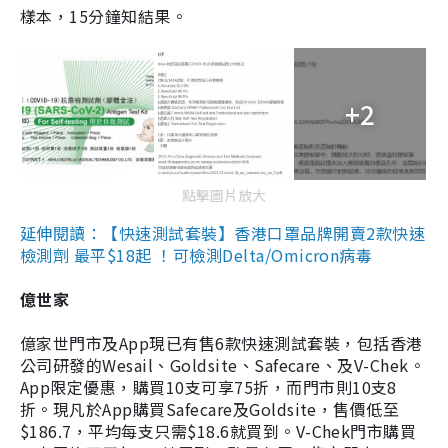
樣本，15分鐘知結果。
+2
點擊圖片放大
延伸閱讀：【快速測試套裝】香港口罩品牌開賣2款快速
檢測劑 最平$18起 ！可檢測Delta/Omicron病毒
億世家
億家世門市及App現已有售6款快速測試套裝，包括香港
公司研發的Wesail、Goldsite、Safecare、及V-Chek。
App限定優惠，購買10支可享75折，而門市則10支8
折。現凡於App購買Safecare及Goldsite，售價低至
$186.7，平均每支只需$18.6就買到。V-Chek門市購買