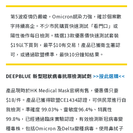
第5波疫情仍嚴峻，Omicron感染力強，確診個案數
字持續高企。不少市民購買快速測試「看門口」或
陽性後作每日檢測。精選13款優惠價快速測試套裝
$19以下買到，最平$10有交易！產品已獲衛生署認
可，或通過歐盟標準，最快10分鐘知結果。
DEEPBLUE 新型冠狀病毒抗原檢測試劑
>>按此選購<<
產品現時於HK Medical Mask官網有售，優惠價只要
$18/件。產品已獲得歐盟CE1434認證，可供民眾進行自
我檢測。準確度 99.03%、靈敏度96.4%、特異性
99.8%，已經通過臨床實驗認證，有效檢測新冠病毒變
種毒株，包括Omicron 及Delta變種病毒。使用鼻拭子