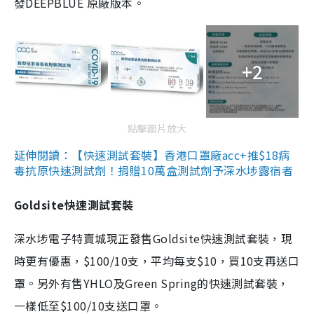
發DEEPBLUE 原廠版本。
+2
點擊圖片放大
延伸閱讀：【快速測試套裝】香港口罩廠acc+推$18病
毒抗原快速測試劑！捐贈10萬盒測試劑予深水埗露宿者
Goldsite快速測試套裝
深水埗電子特賣城現正發售Goldsite快速測試套裝，現
時更有優惠，$100/10支，平均每支$10，買10支再送口
罩。另外有售YHLO及Green Spring的快速測試套裝，
一樣低至$100/10支送口罩。