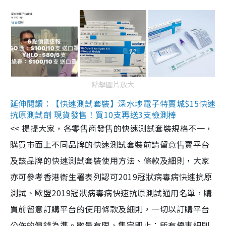
點擊圖片放大
延伸閱讀：【快速測試套裝】深水埗電子特賣城$15快速
抗原測試劑 現貨發售！買10支再送3支檢測棒
<< 提提大家，各零售商發售的快速測試套裝規格不一，
購買市面上不同品牌的快速測試套裝前請留意售賣平台
及該品牌的快速測試套裝使用方法、條款及細則，大家
亦可參考香港衞生署表列認可2019冠狀病毒病快速抗原
測試、歐盟2019冠狀病毒病快速抗原測試通用名單，購
買前留意訂購平台的使用條款及細則，一切以訂購平台
公佈的價錢為準。數量有限，售完即止；所有優惠細則