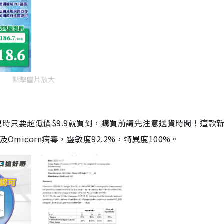
點擊圖片放大
劑，現時只要超低價$9.9就買到，購買前請先注意送貨時間！這款
Omicorn病毒，靈敏度92.2%，特異度100%。