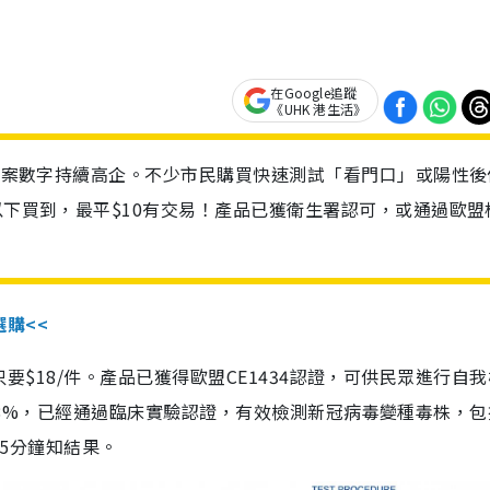
在Google追蹤
《UHK 港生活》
診個案數字持續高企。不少市民購買快速測試「看門口」或陽性後
以下買到，最平$10有交易！產品已獲衛生署認可，或通過歐盟
選購<<
惠價只要$18/件。產品已獲得歐盟CE1434認證，可供民眾進行自
性99.8%，已經通過臨床實驗認證，有效檢測新冠病毒變種毒株，
，15分鐘知結果。