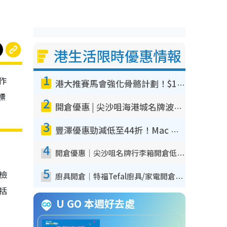
港生活限時優惠情報
1
作
港大推賽馬會強化骨骼計劃！$100骨質密度X光檢查 完成免費運動訓練送超市禮券！附參加資格
標
2
開倉優惠 | 尖沙咀海港城名牌波鞋開倉低至1折！On鞋$899起／Joy&Peace鞋履$98起
3
豐澤優惠勁減低至44折！Mac mini/iPhone17Pro大減價！廚房家電$220起
4
開倉優惠｜尖沙咀名牌行李箱開倉低至4折！一連5日 American Tourister/ace./Hallmark $200起！
5
我檢
廚具開倉｜特福Tefal廚具/家電開倉低至3折！$220起買平底鍋/炒鑊/湯煲！電飯煲/吸塵機/燙斗$418起
包括
U GO 本週好去處