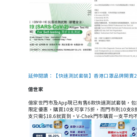
延伸閱讀：【快速測試套裝】香港口罩品牌開賣2款快速
億世家
億家世門市及App現已有售6款快速測試套裝，包括香港公司
限定優惠，購買10支可享75折，而門市則10支8折。現
支只需$18.6就買到。V-Chek門市購買一支平