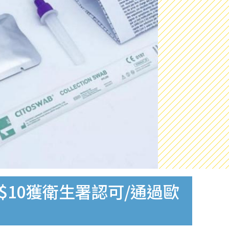
$10獲衛生署認可/通過歐