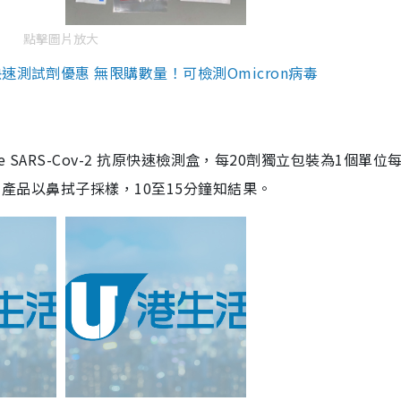
點擊圖片放大
測試劑優惠 無限購數量！可檢測Omicron病毒
are SARS-Cov-2 抗原快速檢測盒，每20劑獨立包裝為1個單位
5。產品以鼻拭子採樣，10至15分鐘知結果。