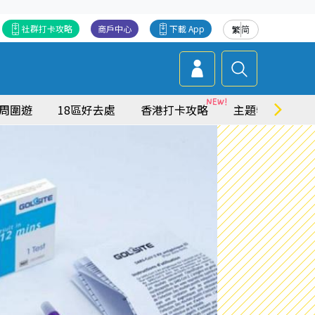
社群打卡攻略
商戶中心
下載 App
繁
简
周圍遊
18區好去處
香港打卡攻略
主題特集