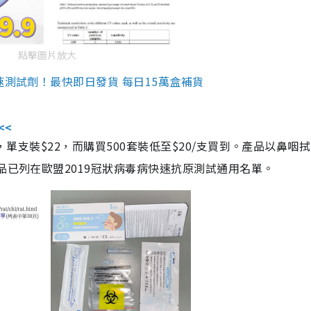
點擊圖片放大
速測試劑！最快即日發貨 每日15萬盒補貨
<<
，單支裝$22，而購買500套裝低至$20/支買到。產品以鼻咽
品已列在歐盟2019冠狀病毒病快速抗原測試通用名單。