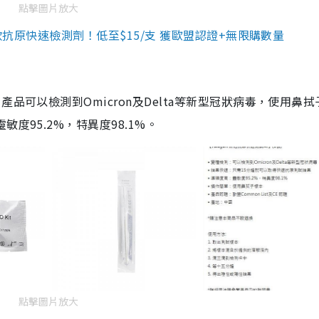
點擊圖片放大
3款抗原快速檢測劑！低至$15/支 獲歐盟認證+無限購數量
品可以檢測到Omicron及Delta等新型冠狀病毒，使用鼻拭
度95.2%，特異度98.1%。
點擊圖片放大