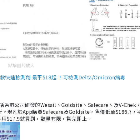
點擊圖片放大
檢測劑 最平$18起 ！可檢測Delta/Omicron病毒
研發的Wesail、Goldsite、Safecare、及V-Chek。
凡於App購買Safecare及Goldsite，售價低至$186.7
均不用$17.9就買到，數量有限，售完即止。