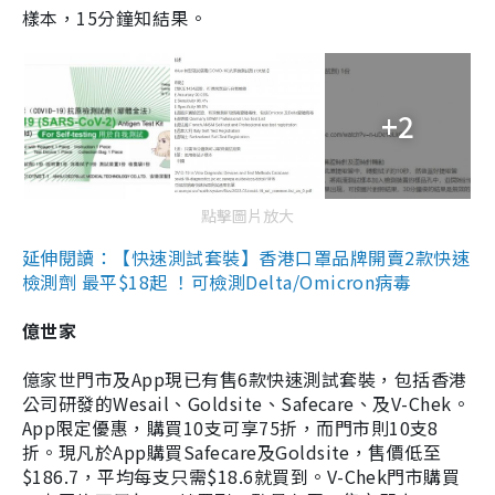
樣本，15分鐘知結果。
+2
點擊圖片放大
延伸閱讀：【快速測試套裝】香港口罩品牌開賣2款快速
檢測劑 最平$18起 ！可檢測Delta/Omicron病毒
億世家
億家世門市及App現已有售6款快速測試套裝，包括香港
公司研發的Wesail、Goldsite、Safecare、及V-Chek。
App限定優惠，購買10支可享75折，而門市則10支8
折。現凡於App購買Safecare及Goldsite，售價低至
$186.7，平均每支只需$18.6就買到。V-Chek門市購買