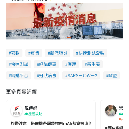
著數
疫情
新冠肺炎
快速測試套裝
快速測試
網購優惠
護理
衞生署
網購平台
冠狀病毒
SARS－CoV－2
歐盟
更多真實評價
風傳媒
營養教
旅遊攻略
生
香港
旅遊注意｜搭飛機帶尿袋標明mAh都會被沒收😱出發前切記檢查「1
#連皮帶籽都