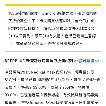
第5波疫情仍嚴峻，Omicron感染力強，確診個案數
字持續高企。不少市民購買快速測試「看門口」或
陽性後作每日檢測。精選13款優惠價快速測試套裝
$19以下買到，最平$10有交易！產品已獲衛生署認
可，或通過歐盟標準，最快10分鐘知結果。
DEEPBLUE 新型冠狀病毒抗原檢測試劑
>>按此選購<<
產品現時於HK Medical Mask官網有售，優惠價只要
$18/件。產品已獲得歐盟CE1434認證，可供民眾進行自
我檢測。準確度 99.03%、靈敏度96.4%、特異性
99.8%，已經通過臨床實驗認證，有效檢測新冠病毒變
種毒株，包括Omicron 及Delta變種病毒。使用鼻拭子