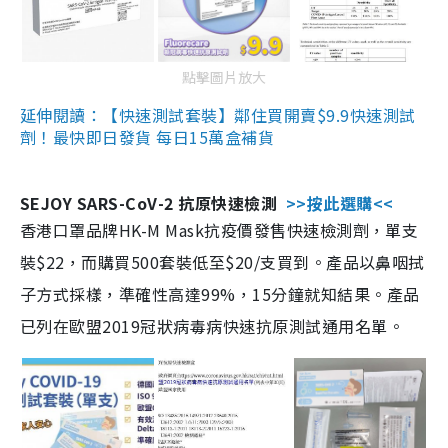
點擊圖片放大
延伸閱讀：【快速測試套裝】鄰住買開賣$9.9快速測試
劑！最快即日發貨 每日15萬盒補貨
SEJOY SARS-CoV-2 抗原快速檢測
>>按此選購<<
香港口罩品牌HK-M Mask抗疫價發售快速檢測劑，單支
裝$22，而購買500套裝低至$20/支買到。產品以鼻咽拭
子方式採樣，準確性高達99%，15分鐘就知結果。產品
已列在歐盟2019冠狀病毒病快速抗原測試通用名單。