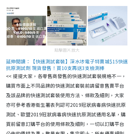
點擊圖片放大
延伸閱讀：【快速測試套裝】深水埗電子特賣城$15快速
抗原測試劑 現貨發售！買10支再送3支檢測棒
<< 提提大家，各零售商發售的快速測試套裝規格不一，
購買市面上不同品牌的快速測試套裝前請留意售賣平台
及該品牌的快速測試套裝使用方法、條款及細則，大家
亦可參考香港衞生署表列認可2019冠狀病毒病快速抗原
測試、歐盟2019冠狀病毒病快速抗原測試通用名單，購
買前留意訂購平台的使用條款及細則，一切以訂購平台
公佈的價錢為準。數量有限，售完即止；所有優惠細則