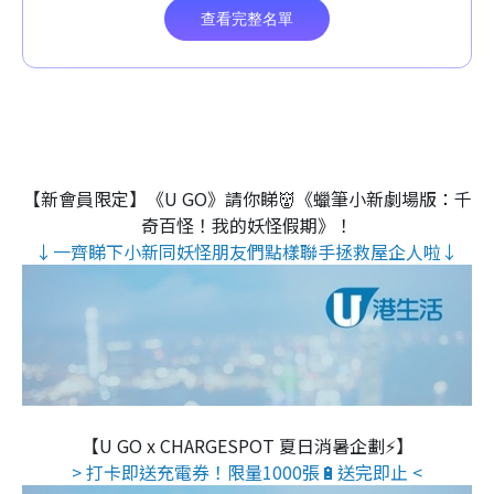
【新會員限定】《U GO》請你睇👹《蠟筆小新劇場版：千
奇百怪！我的妖怪假期》！
↓一齊睇下小新同妖怪朋友們點樣聯手拯救屋企人啦↓
【U GO x CHARGESPOT 夏日消暑企劃⚡】
> 打卡即送充電券！限量1000張🔋送完即止 <