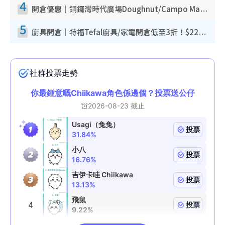
4
開倉優惠｜銅鑼灣時代廣場Doughnut/Campo Marzio開倉低至1折！背囊、書包、手袋劈價$200起
5
廚具開倉｜特福Tefal廚具/家電開倉低至3折！$220起買平底鍋/炒鑊/湯煲！電飯煲/吸塵機/燙斗$418起