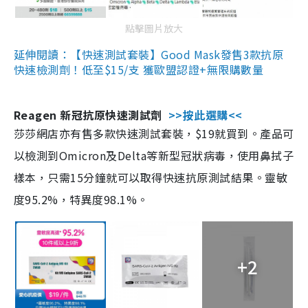
點擊圖片放大
延伸閱讀：【快速測試套裝】Good Mask發售3款抗原
快速檢測劑！低至$15/支 獲歐盟認證+無限購數量
Reagen 新冠抗原快速測試劑
>>按此選購<<
莎莎網店亦有售多款快速測試套裝，$19就買到。產品可
以檢測到Omicron及Delta等新型冠狀病毒，使用鼻拭子
樣本，只需15分鐘就可以取得快速抗原測試結果。靈敏
度95.2%，特異度98.1%。
+2