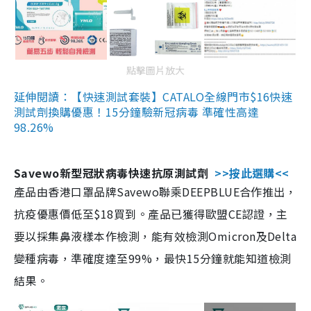
點擊圖片放大
延伸閱讀：【快速測試套裝】CATALO全線門市$16快速
測試劑換購優惠！15分鐘驗新冠病毒 準確性高達
98.26%
Savewo新型冠狀病毒快速抗原測試劑
>>按此選購<<
產品由香港口罩品牌Savewo聯乘DEEPBLUE合作推出，
抗疫優惠價低至$18買到。產品已獲得歐盟CE認證，主
要以採集鼻液樣本作檢測，能有效檢測Omicron及Delta
變種病毒，準確度達至99%，最快15分鐘就能知道檢測
結果。