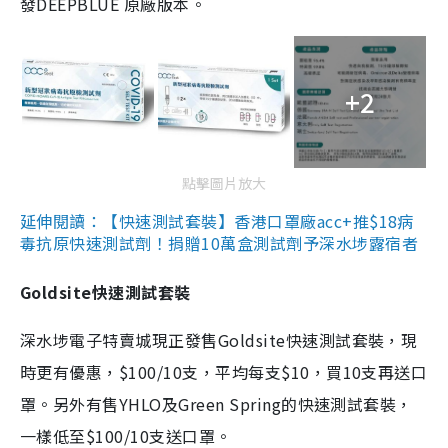
發DEEPBLUE 原廠版本。
+2
點擊圖片放大
延伸閱讀：【快速測試套裝】香港口罩廠acc+推$18病
毒抗原快速測試劑！捐贈10萬盒測試劑予深水埗露宿者
Goldsite快速測試套裝
深水埗電子特賣城現正發售Goldsite快速測試套裝，現
時更有優惠，$100/10支，平均每支$10，買10支再送口
罩。另外有售YHLO及Green Spring的快速測試套裝，
一樣低至$100/10支送口罩。