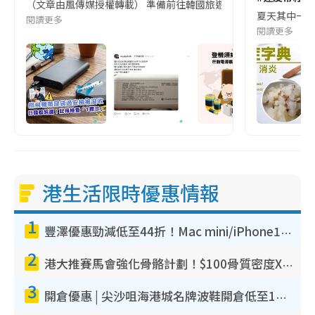
（文章由風傳媒授權轉載） 準備前往韓國旅遊的民眾，近期要特別留
夏天其中一種時
閱讀更多
閱讀更多
港生活限時優惠情報
1
豐澤優惠勁減低至44折！Mac mini/iPhone17Pro大減價！廚房家電$220起
2
港大推賽馬會強化骨骼計劃！$100骨質密度X光檢查 完成免費運動訓練送超市禮券！附參加資格
3
開倉優惠 | 尖沙咀海港城名牌波鞋開倉低至1折！On鞋$899起／Joy&Peace鞋履$98起