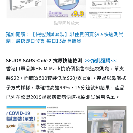
點擊圖片放大
延伸閱讀：【快速測試套裝】鄰住買開賣$9.9快速測試
劑！最快即日發貨 每日15萬盒補貨
SEJOY SARS-CoV-2 抗原快速檢測
>>按此選購<<
香港口罩品牌HK-M Mask抗疫價發售快速檢測劑，單支
裝$22，而購買500套裝低至$20/支買到。產品以鼻咽拭
子方式採樣，準確性高達99%，15分鐘就知結果。產品
已列在歐盟2019冠狀病毒病快速抗原測試通用名單。