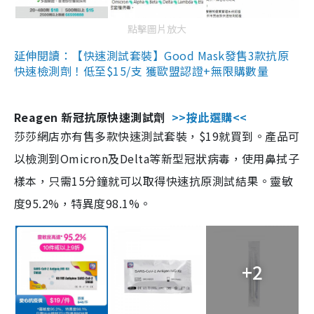
點擊圖片放大
延伸閱讀：【快速測試套裝】Good Mask發售3款抗原
快速檢測劑！低至$15/支 獲歐盟認證+無限購數量
Reagen 新冠抗原快速測試劑
>>按此選購<<
莎莎網店亦有售多款快速測試套裝，$19就買到。產品可
以檢測到Omicron及Delta等新型冠狀病毒，使用鼻拭子
樣本，只需15分鐘就可以取得快速抗原測試結果。靈敏
度95.2%，特異度98.1%。
+2