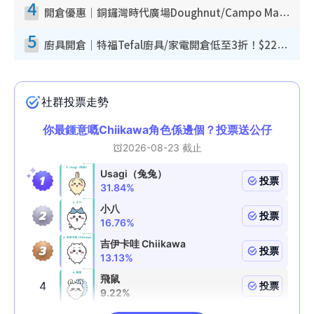
4
開倉優惠｜銅鑼灣時代廣場Doughnut/Campo Marzio開倉低至1折！背囊、書包、手袋劈價$200起
5
廚具開倉｜特福Tefal廚具/家電開倉低至3折！$220起買平底鍋/炒鑊/湯煲！電飯煲/吸塵機/燙斗$418起