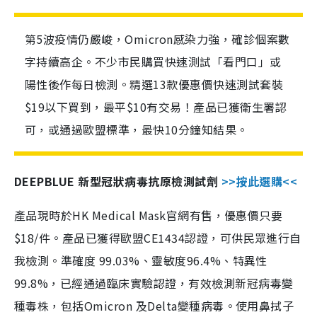
第5波疫情仍嚴峻，Omicron感染力強，確診個案數
字持續高企。不少市民購買快速測試「看門口」或
陽性後作每日檢測。精選13款優惠價快速測試套裝
$19以下買到，最平$10有交易！產品已獲衛生署認
可，或通過歐盟標準，最快10分鐘知結果。
DEEPBLUE 新型冠狀病毒抗原檢測試劑
>>按此選購<<
產品現時於HK Medical Mask官網有售，優惠價只要
$18/件。產品已獲得歐盟CE1434認證，可供民眾進行自
我檢測。準確度 99.03%、靈敏度96.4%、特異性
99.8%，已經通過臨床實驗認證，有效檢測新冠病毒變
種毒株，包括Omicron 及Delta變種病毒。使用鼻拭子