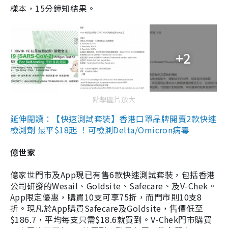
樣本，15分鐘知結果。
+2
點擊圖片放大
延伸閱讀：【快速測試套裝】香港口罩品牌開賣2款快速
檢測劑 最平$18起 ！可檢測Delta/Omicron病毒
億世家
億家世門市及App現已有售6款快速測試套裝，包括香港
公司研發的Wesail、Goldsite、Safecare、及V-Chek。
App限定優惠，購買10支可享75折，而門市則10支8
折。現凡於App購買Safecare及Goldsite，售價低至
$186.7，平均每支只需$18.6就買到。V-Chek門市購買