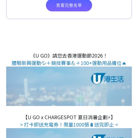
《U GO》請您去香港運動節2026！
體驗新興運動💦＋競技賽事💪＋100+運動用品攤位🔥
【U GO x CHARGESPOT 夏日消暑企劃⚡】
> 打卡即送充電券！限量1000張🔋送完即止 <