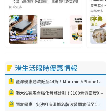
（文章由風傳媒授權轉載） 準備前往韓國旅遊的民眾，近期要特別留
夏天其中一種時
閱讀更多
閱讀更多
港生活限時優惠情報
1
豐澤優惠勁減低至44折！Mac mini/iPhone17Pro大減價！廚房家電$220起
2
港大推賽馬會強化骨骼計劃！$100骨質密度X光檢查 完成免費運動訓練送超市禮券！附參加資格
3
開倉優惠 | 尖沙咀海港城名牌波鞋開倉低至1折！On鞋$899起／Joy&Peace鞋履$98起