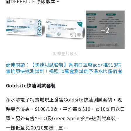
發DEEPBLUE 原廠版本。
+2
點擊圖片放大
延伸閱讀：【快速測試套裝】香港口罩廠acc+推$18病
毒抗原快速測試劑！捐贈10萬盒測試劑予深水埗露宿者
Goldsite快速測試套裝
深水埗電子特賣城現正發售Goldsite快速測試套裝，現
時更有優惠，$100/10支，平均每支$10，買10支再送口
罩。另外有售YHLO及Green Spring的快速測試套裝，
一樣低至$100/10支送口罩。