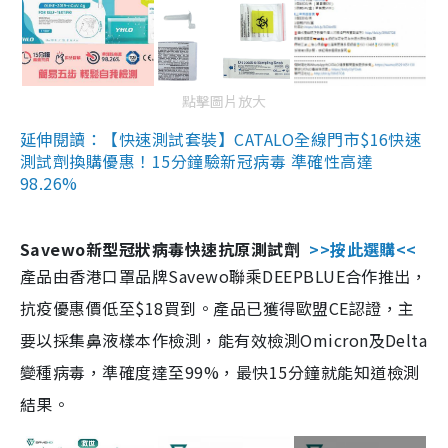
點擊圖片放大
延伸閱讀：【快速測試套裝】CATALO全線門市$16快速
測試劑換購優惠！15分鐘驗新冠病毒 準確性高達
98.26%
Savewo新型冠狀病毒快速抗原測試劑
>>按此選購<<
產品由香港口罩品牌Savewo聯乘DEEPBLUE合作推出，
抗疫優惠價低至$18買到。產品已獲得歐盟CE認證，主
要以採集鼻液樣本作檢測，能有效檢測Omicron及Delta
變種病毒，準確度達至99%，最快15分鐘就能知道檢測
結果。