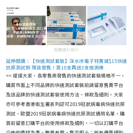
點擊圖片放大
延伸閱讀：【快速測試套裝】深水埗電子特賣城$15快速
抗原測試劑 現貨發售！買10支再送3支檢測棒
<< 提提大家，各零售商發售的快速測試套裝規格不一，
購買市面上不同品牌的快速測試套裝前請留意售賣平台
及該品牌的快速測試套裝使用方法、條款及細則，大家
亦可參考香港衞生署表列認可2019冠狀病毒病快速抗原
測試、歐盟2019冠狀病毒病快速抗原測試通用名單，購
買前留意訂購平台的使用條款及細則，一切以訂購平台
公佈的價錢為準。數量有限，售完即止；所有優惠細則