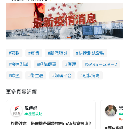
著數
疫情
新冠肺炎
快速測試套裝
快速測試
網購優惠
護理
SARS－CoV－2
歐盟
衞生署
網購平台
冠狀病毒
更多真實評價
風傳媒
營養教
旅遊攻略
生
香港
旅遊注意｜搭飛機帶尿袋標明mAh都會被沒收😱出發前切記檢查「1
#連皮帶籽都