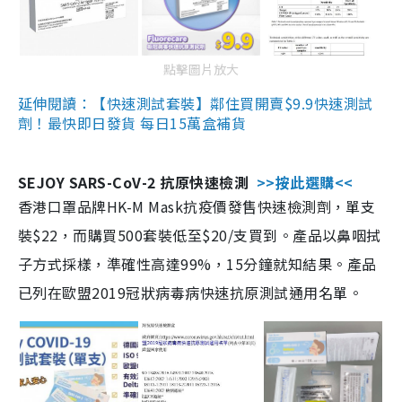
點擊圖片放大
延伸閱讀：【快速測試套裝】鄰住買開賣$9.9快速測試
劑！最快即日發貨 每日15萬盒補貨
SEJOY SARS-CoV-2 抗原快速檢測
>>按此選購<<
香港口罩品牌HK-M Mask抗疫價發售快速檢測劑，單支
裝$22，而購買500套裝低至$20/支買到。產品以鼻咽拭
子方式採樣，準確性高達99%，15分鐘就知結果。產品
已列在歐盟2019冠狀病毒病快速抗原測試通用名單。