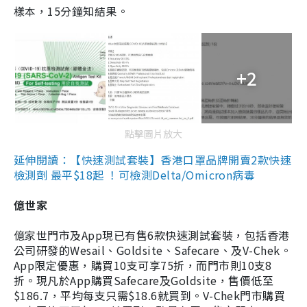
樣本，15分鐘知結果。
+2
點擊圖片放大
延伸閱讀：【快速測試套裝】香港口罩品牌開賣2款快速
檢測劑 最平$18起 ！可檢測Delta/Omicron病毒
億世家
億家世門市及App現已有售6款快速測試套裝，包括香港
公司研發的Wesail、Goldsite、Safecare、及V-Chek。
App限定優惠，購買10支可享75折，而門市則10支8
折。現凡於App購買Safecare及Goldsite，售價低至
$186.7，平均每支只需$18.6就買到。V-Chek門市購買