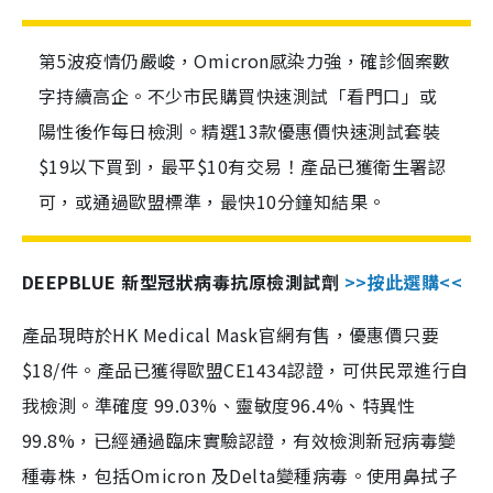
第5波疫情仍嚴峻，Omicron感染力強，確診個案數
字持續高企。不少市民購買快速測試「看門口」或
陽性後作每日檢測。精選13款優惠價快速測試套裝
$19以下買到，最平$10有交易！產品已獲衛生署認
可，或通過歐盟標準，最快10分鐘知結果。
DEEPBLUE 新型冠狀病毒抗原檢測試劑
>>按此選購<<
產品現時於HK Medical Mask官網有售，優惠價只要
$18/件。產品已獲得歐盟CE1434認證，可供民眾進行自
我檢測。準確度 99.03%、靈敏度96.4%、特異性
99.8%，已經通過臨床實驗認證，有效檢測新冠病毒變
種毒株，包括Omicron 及Delta變種病毒。使用鼻拭子