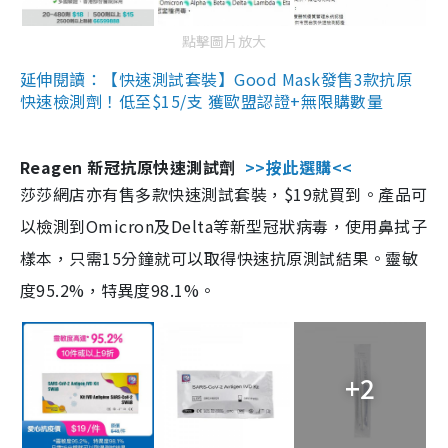
點擊圖片放大
延伸閱讀：【快速測試套裝】Good Mask發售3款抗原
快速檢測劑！低至$15/支 獲歐盟認證+無限購數量
Reagen 新冠抗原快速測試劑
>>按此選購<<
莎莎網店亦有售多款快速測試套裝，$19就買到。產品可
以檢測到Omicron及Delta等新型冠狀病毒，使用鼻拭子
樣本，只需15分鐘就可以取得快速抗原測試結果。靈敏
度95.2%，特異度98.1%。
+2