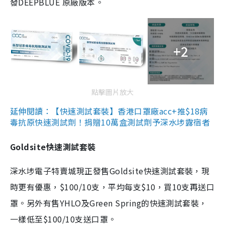
發DEEPBLUE 原廠版本。
+2
點擊圖片放大
延伸閱讀：【快速測試套裝】香港口罩廠acc+推$18病
毒抗原快速測試劑！捐贈10萬盒測試劑予深水埗露宿者
Goldsite快速測試套裝
深水埗電子特賣城現正發售Goldsite快速測試套裝，現
時更有優惠，$100/10支，平均每支$10，買10支再送口
罩。另外有售YHLO及Green Spring的快速測試套裝，
一樣低至$100/10支送口罩。