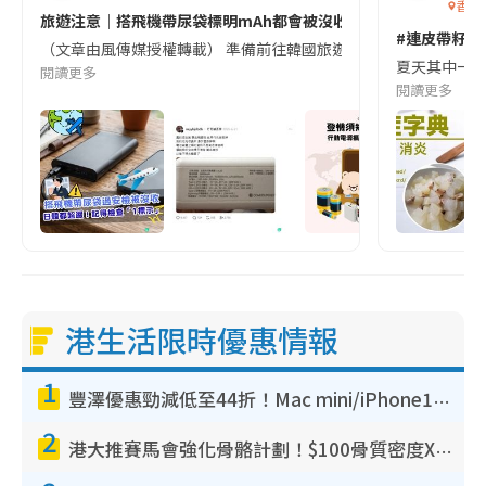
香港
旅遊注意｜搭飛機帶尿袋標明mAh都會被沒收😱出發前切記檢查「1
#連皮帶籽都
（文章由風傳媒授權轉載） 準備前往韓國旅遊的民眾，近期要特別留
夏天其中一種時
閱讀更多
閱讀更多
港生活限時優惠情報
1
豐澤優惠勁減低至44折！Mac mini/iPhone17Pro大減價！廚房家電$220起
2
港大推賽馬會強化骨骼計劃！$100骨質密度X光檢查 完成免費運動訓練送超市禮券！附參加資格