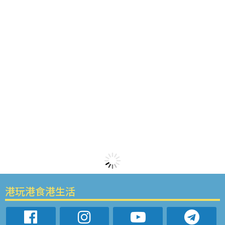
港玩港食港生活