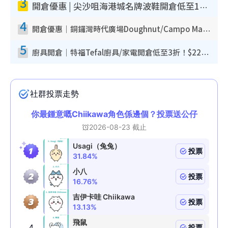
3
開倉優惠 | 尖沙咀海港城名牌波鞋開倉低至1折！On鞋$899起／Joy&Peace鞋履$98起
4
開倉優惠｜銅鑼灣時代廣場Doughnut/Campo Marzio開倉低至1折！背囊、書包、手袋劈價$200起
5
廚具開倉｜特福Tefal廚具/家電開倉低至3折！$220起買平底鍋/炒鑊/湯煲！電飯煲/吸塵機/燙斗$418起