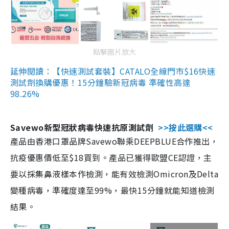
點擊圖片放大
延伸閱讀：【快速測試套裝】CATALO全線門市$16快速
測試劑換購優惠！15分鐘驗新冠病毒 準確性高達
98.26%
Savewo新型冠狀病毒快速抗原測試劑
>>按此選購<<
產品由香港口罩品牌Savewo聯乘DEEPBLUE合作推出，
抗疫優惠價低至$18買到。產品已獲得歐盟CE認證，主
要以採集鼻液樣本作檢測，能有效檢測Omicron及Delta
變種病毒，準確度達至99%，最快15分鐘就能知道檢測
結果。