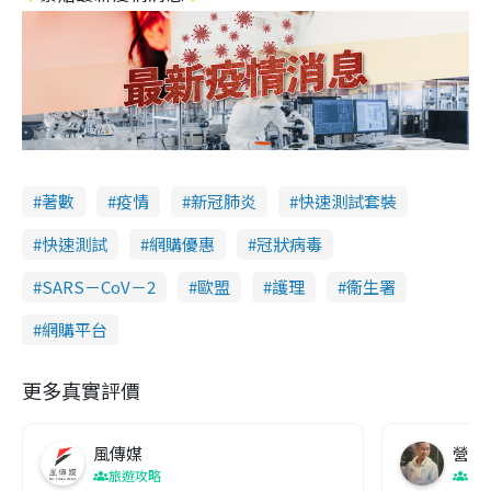
著數
疫情
新冠肺炎
快速測試套裝
快速測試
網購優惠
冠狀病毒
SARS－CoV－2
歐盟
護理
衞生署
網購平台
更多真實評價
風傳媒
營養教
旅遊攻略
生