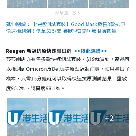
點擊圖片放大
延伸閱讀：【快速測試套裝】Good Mask發售3款抗原
快速檢測劑！低至$15/支 獲歐盟認證+無限購數量
Reagen 新冠抗原快速測試劑
>>按此選購<<
莎莎網店亦有售多款快速測試套裝，$19就買到。產品可
以檢測到Omicron及Delta等新型冠狀病毒，使用鼻拭子
樣本，只需15分鐘就可以取得快速抗原測試結果。靈敏
度95.2%，特異度98.1%。
+2