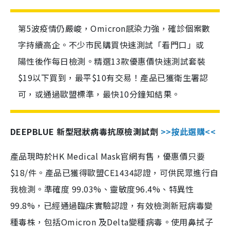
第5波疫情仍嚴峻，Omicron感染力強，確診個案數
字持續高企。不少市民購買快速測試「看門口」或
陽性後作每日檢測。精選13款優惠價快速測試套裝
$19以下買到，最平$10有交易！產品已獲衛生署認
可，或通過歐盟標準，最快10分鐘知結果。
DEEPBLUE 新型冠狀病毒抗原檢測試劑
>>按此選購<<
產品現時於HK Medical Mask官網有售，優惠價只要
$18/件。產品已獲得歐盟CE1434認證，可供民眾進行自
我檢測。準確度 99.03%、靈敏度96.4%、特異性
99.8%，已經通過臨床實驗認證，有效檢測新冠病毒變
種毒株，包括Omicron 及Delta變種病毒。使用鼻拭子