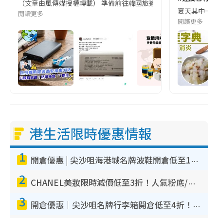
（文章由風傳媒授權轉載） 準備前往韓國旅遊的民眾，近期要特別留
夏天其中一種時
閱讀更多
閱讀更多
港生活限時優惠情報
1
開倉優惠 | 尖沙咀海港城名牌波鞋開倉低至1折！On鞋$899起／Joy&Peace鞋履$98起
2
CHANEL美妝限時減價低至3折！人氣粉底/唇膏/精華液低至$275！COCO香水都有平
3
開倉優惠｜尖沙咀名牌行李箱開倉低至4折！一連5日 American Tourister/ace./Hallmark $200起！