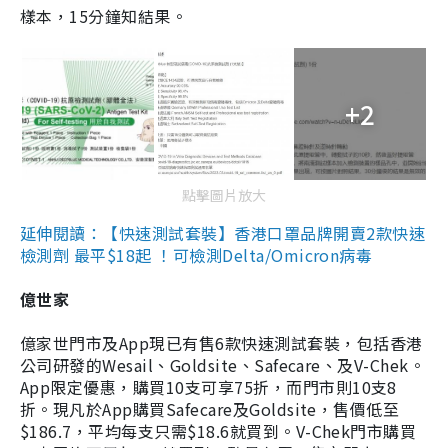
樣本，15分鐘知結果。
+2
點擊圖片放大
延伸閱讀：【快速測試套裝】香港口罩品牌開賣2款快速
檢測劑 最平$18起 ！可檢測Delta/Omicron病毒
億世家
億家世門市及App現已有售6款快速測試套裝，包括香港
公司研發的Wesail、Goldsite、Safecare、及V-Chek。
App限定優惠，購買10支可享75折，而門市則10支8
折。現凡於App購買Safecare及Goldsite，售價低至
$186.7，平均每支只需$18.6就買到。V-Chek門市購買