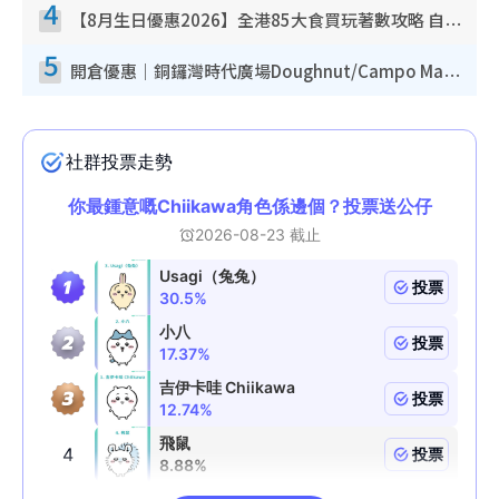
4
【8月生日優惠2026】全港85大食買玩著數攻略 自助餐/火鍋放題同行免費＋誠品/DONKI送現金券
5
開倉優惠｜銅鑼灣時代廣場Doughnut/Campo Marzio開倉低至1折！背囊、書包、手袋劈價$200起