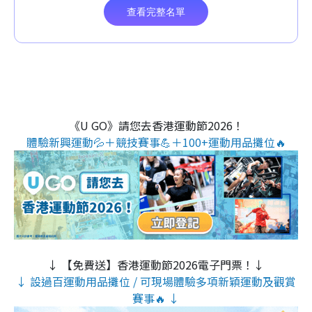
《U GO》請您去香港運動節2026！
體驗新興運動💦＋競技賽事💪＋100+運動用品攤位🔥
↓ 【免費送】香港運動節2026電子門票！↓
↓ 設過百運動用品攤位 / 可現場體驗多項新穎運動及觀賞
賽事🔥 ↓