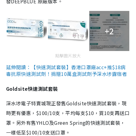
發DEEPBLUE 原廠版本。
+2
點擊圖片放大
延伸閱讀：【快速測試套裝】香港口罩廠acc+推$18病
毒抗原快速測試劑！捐贈10萬盒測試劑予深水埗露宿者
Goldsite快速測試套裝
深水埗電子特賣城現正發售Goldsite快速測試套裝，現
時更有優惠，$100/10支，平均每支$10，買10支再送口
罩。另外有售YHLO及Green Spring的快速測試套裝，
一樣低至$100/10支送口罩。