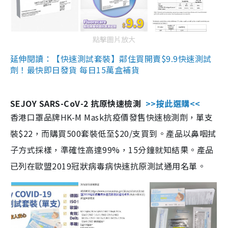
點擊圖片放大
延伸閱讀：【快速測試套裝】鄰住買開賣$9.9快速測試
劑！最快即日發貨 每日15萬盒補貨
SEJOY SARS-CoV-2 抗原快速檢測
>>按此選購<<
香港口罩品牌HK-M Mask抗疫價發售快速檢測劑，單支
裝$22，而購買500套裝低至$20/支買到。產品以鼻咽拭
子方式採樣，準確性高達99%，15分鐘就知結果。產品
已列在歐盟2019冠狀病毒病快速抗原測試通用名單。