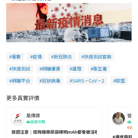
著數
疫情
新冠肺炎
快速測試套裝
快速測試
網購優惠
護理
衞生署
網購平台
冠狀病毒
SARS－CoV－2
歐盟
更多真實評價
風傳媒
營養教
旅遊攻略
生
香港
旅遊注意｜搭飛機帶尿袋標明mAh都會被沒收😱出發前切記檢查「1
#連皮帶籽都