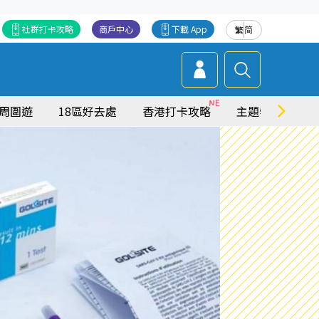
社群打卡攻略
商戶中心
下載 App
繁
简
周圍遊
18區好去處
香港打卡攻略
主題特集