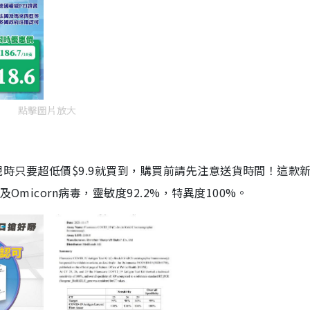
點擊圖片放大
劑，現時只要超低價$9.9就買到，購買前請先注意送貨時間！這款
Omicorn病毒，靈敏度92.2%，特異度100%。