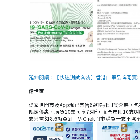
延伸閱讀：【快速測試套裝】香港口罩品牌開賣2款快速
億世家
億家世門市及App現已有售6款快速測試套裝，包括香港公司
限定優惠，購買10支可享75折，而門市則10支8折。現
支只需$18.6就買到。V-Chek門市購買一支平