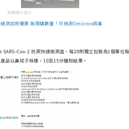
點擊圖片放大
測試劑優惠 無限購數量！可檢測Omicron病毒
are SARS-Cov-2 抗原快速檢測盒，每20劑獨立包裝為1個單位
5。產品以鼻拭子採樣，10至15分鐘知結果。