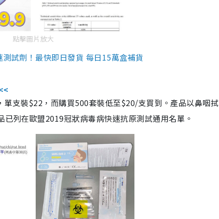
點擊圖片放大
速測試劑！最快即日發貨 每日15萬盒補貨
<<
，單支裝$22，而購買500套裝低至$20/支買到。產品以鼻咽
品已列在歐盟2019冠狀病毒病快速抗原測試通用名單。