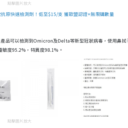
點擊圖片放大
3款抗原快速檢測劑！低至$15/支 獲歐盟認證+無限購數量
品可以檢測到Omicron及Delta等新型冠狀病毒，使用鼻拭
度95.2%，特異度98.1%。
點擊圖片放大