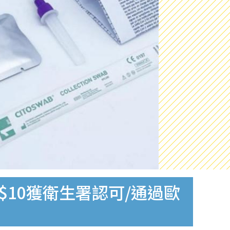
$10獲衛生署認可/通過歐