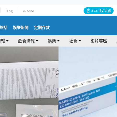
Blog
e-zone
U GO搵好去處
熱話
娛樂新聞
定期存款
情報
飲食情報
娛樂
社會
影片專區