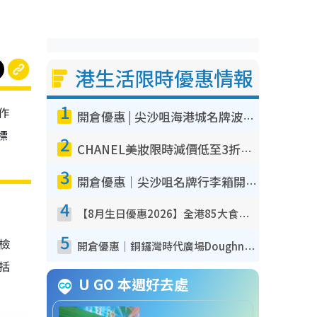
港生活限時優惠情報
1
作
開倉優惠 | 尖沙咀海港城名牌波鞋開倉低至1折！On鞋$899起／Joy&Peace鞋履$98起
標
2
CHANEL美妝限時減價低至3折！人氣粉底/唇膏/精華液低至$275！COCO香水都有平
3
開倉優惠｜尖沙咀名牌行李箱開倉低至4折！一連5日 American Tourister/ace./Hallmark $200起！
4
【8月生日優惠2026】全港85大食買玩著數攻略 自助餐/火鍋放題同行免費＋誠品/DONKI送現金券
5
我檢
開倉優惠｜銅鑼灣時代廣場Doughnut/Campo Marzio開倉低至1折！背囊、書包、手袋劈價$200起
包括
U GO 本週好去處