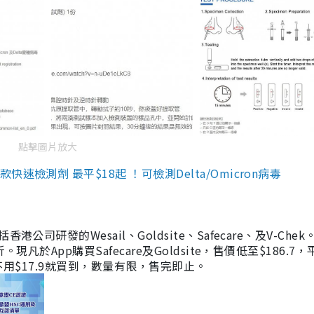
點擊圖片放大
檢測劑 最平$18起 ！可檢測Delta/Omicron病毒
研發的Wesail、Goldsite、Safecare、及V-Chek。
凡於App購買Safecare及Goldsite，售價低至$186.7
均不用$17.9就買到，數量有限，售完即止。