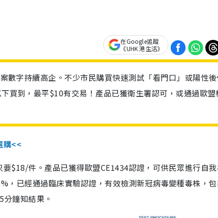
在Google追蹤
《UHK 港生活》
診個案數字持續高企。不少市民購買快速測試「看門口」或陽性後
以下買到，最平$10有交易！產品已獲衛生署認可，或通過歐盟
選購<<
惠價只要$18/件。產品已獲得歐盟CE1434認證，可供民眾進行自
性99.8%，已經通過臨床實驗認證，有效檢測新冠病毒變種毒株，
，15分鐘知結果。