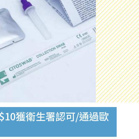
$10獲衛生署認可/通過歐