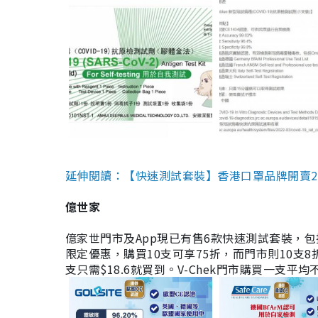
延伸閱讀：【快速測試套裝】香港口罩品牌開賣2款快速
億世家
億家世門市及App現已有售6款快速測試套裝，包括香港公司
限定優惠，購買10支可享75折，而門市則10支8折。現
支只需$18.6就買到。V-Chek門市購買一支平