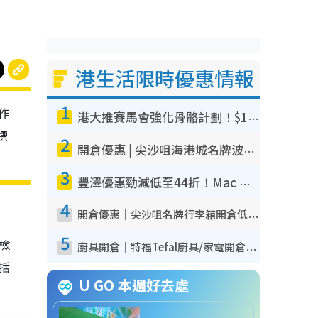
港生活限時優惠情報
1
作
港大推賽馬會強化骨骼計劃！$100骨質密度X光檢查 完成免費運動訓練送超市禮券！附參加資格
標
2
開倉優惠 | 尖沙咀海港城名牌波鞋開倉低至1折！On鞋$899起／Joy&Peace鞋履$98起
3
豐澤優惠勁減低至44折！Mac mini/iPhone17Pro大減價！廚房家電$220起
4
開倉優惠｜尖沙咀名牌行李箱開倉低至4折！一連5日 American Tourister/ace./Hallmark $200起！
5
我檢
廚具開倉｜特福Tefal廚具/家電開倉低至3折！$220起買平底鍋/炒鑊/湯煲！電飯煲/吸塵機/燙斗$418起
包括
U GO 本週好去處