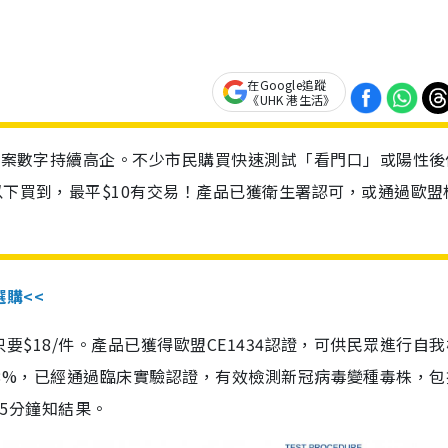
在Google追蹤
《UHK 港生活》
診個案數字持續高企。不少市民購買快速測試「看門口」或陽性後
以下買到，最平$10有交易！產品已獲衛生署認可，或通過歐盟
選購<<
惠價只要$18/件。產品已獲得歐盟CE1434認證，可供民眾進行自
性99.8%，已經通過臨床實驗認證，有效檢測新冠病毒變種毒株，
，15分鐘知結果。