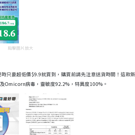
點擊圖片放大
劑，現時只要超低價$9.9就買到，購買前請先注意送貨時間！這款
Omicorn病毒，靈敏度92.2%，特異度100%。