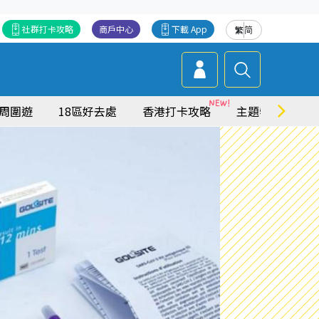
社群打卡攻略
商戶中心
下載 App
繁
简
周圍遊
18區好去處
香港打卡攻略
主題特集