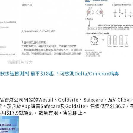
點擊圖片放大
檢測劑 最平$18起 ！可檢測Delta/Omicron病毒
研發的Wesail、Goldsite、Safecare、及V-Chek。
凡於App購買Safecare及Goldsite，售價低至$186.7
均不用$17.9就買到，數量有限，售完即止。