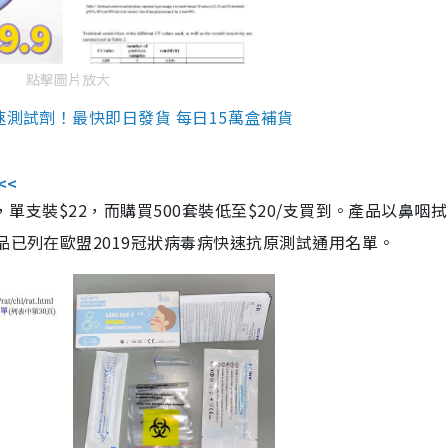
點擊圖片放大
速測試劑！最快即日發貨 每日15萬盒補貨
<<
，單支裝$22，而購買500套裝低至$20/支買到。產品以鼻咽
品已列在歐盟2019冠狀病毒病快速抗原測試通用名單。