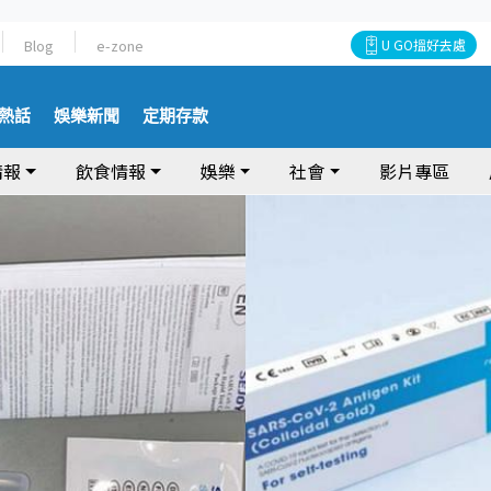
Blog
e-zone
U GO搵好去處
熱話
娛樂新聞
定期存款
情報
飲食情報
娛樂
社會
影片專區