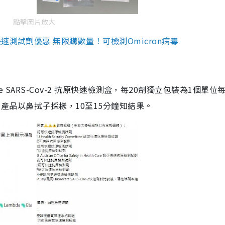
點擊圖片放大
測試劑優惠 無限購數量！可檢測Omicron病毒
are SARS-Cov-2 抗原快速檢測盒，每20劑獨立包裝為1個單位
5。產品以鼻拭子採樣，10至15分鐘知結果。