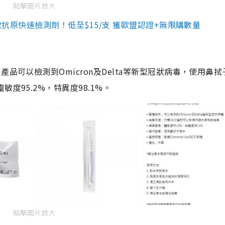
點擊圖片放大
3款抗原快速檢測劑！低至$15/支 獲歐盟認證+無限購數量
品可以檢測到Omicron及Delta等新型冠狀病毒，使用鼻拭
度95.2%，特異度98.1%。
點擊圖片放大