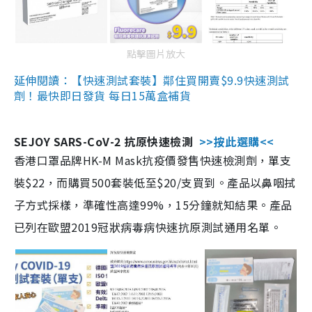
點擊圖片放大
延伸閱讀：【快速測試套裝】鄰住買開賣$9.9快速測試
劑！最快即日發貨 每日15萬盒補貨
SEJOY SARS-CoV-2 抗原快速檢測
>>按此選購<<
香港口罩品牌HK-M Mask抗疫價發售快速檢測劑，單支
裝$22，而購買500套裝低至$20/支買到。產品以鼻咽拭
子方式採樣，準確性高達99%，15分鐘就知結果。產品
已列在歐盟2019冠狀病毒病快速抗原測試通用名單。