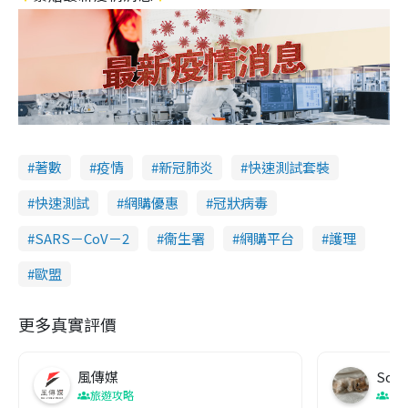
著數
疫情
新冠肺炎
快速測試套裝
快速測試
網購優惠
冠狀病毒
SARS－CoV－2
衞生署
網購平台
護理
歐盟
更多真實評價
風傳媒
Soul
旅遊攻略
生