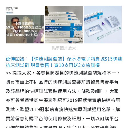
點擊圖片放大
延伸閱讀：【快速測試套裝】深水埗電子特賣城$15快速
抗原測試劑 現貨發售！買10支再送3支檢測棒
<< 提提大家，各零售商發售的快速測試套裝規格不一，
購買市面上不同品牌的快速測試套裝前請留意售賣平台
及該品牌的快速測試套裝使用方法、條款及細則，大家
亦可參考香港衞生署表列認可2019冠狀病毒病快速抗原
測試、歐盟2019冠狀病毒病快速抗原測試通用名單，購
買前留意訂購平台的使用條款及細則，一切以訂購平台
公佈的價錢為準。數量有限，售完即止；所有優惠細則