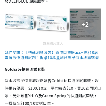
發DEEPBLUE 原廠版本。
+2
點擊圖片放大
延伸閱讀：【快速測試套裝】香港口罩廠acc+推$18病
毒抗原快速測試劑！捐贈10萬盒測試劑予深水埗露宿者
Goldsite快速測試套裝
深水埗電子特賣城現正發售Goldsite快速測試套裝，現
時更有優惠，$100/10支，平均每支$10，買10支再送口
罩。另外有售YHLO及Green Spring的快速測試套裝，
一樣低至$100/10支送口罩。