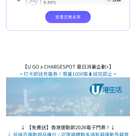
【U GO x CHARGESPOT 夏日消暑企劃⚡】
> 打卡即送充電券！限量1000張🔋送完即止 <
↓ 【免費送】香港運動節2026電子門票！↓
↓ 設過百運動用品攤位 / 可現場體驗多項新穎運動及觀賞