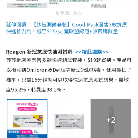
點擊圖片放大
延伸閱讀：【快速測試套裝】Good Mask發售3款抗原
快速檢測劑！低至$15/支 獲歐盟認證+無限購數量
Reagen 新冠抗原快速測試劑
>>按此選購<<
莎莎網店亦有售多款快速測試套裝，$19就買到。產品可
以檢測到Omicron及Delta等新型冠狀病毒，使用鼻拭子
樣本，只需15分鐘就可以取得快速抗原測試結果。靈敏
度95.2%，特異度98.1%。
+2