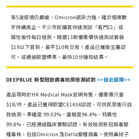
第5波疫情仍嚴峻，Omicron感染力強，確診個案數
字持續高企。不少市民購買快速測試「看門口」或
陽性後作每日檢測。精選13款優惠價快速測試套裝
$19以下買到，最平$10有交易！產品已獲衛生署認
可，或通過歐盟標準，最快10分鐘知結果。
DEEPBLUE 新型冠狀病毒抗原檢測試劑
>>按此選購<<
產品現時於HK Medical Mask官網有售，優惠價只要
$18/件。產品已獲得歐盟CE1434認證，可供民眾進行自
我檢測。準確度 99.03%、靈敏度96.4%、特異性
99.8%，已經通過臨床實驗認證，有效檢測新冠病毒變
種毒株，包括Omicron 及Delta變種病毒。使用鼻拭子