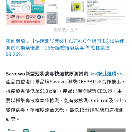
點擊圖片放大
延伸閱讀：【快速測試套裝】CATALO全線門市$16快速
測試劑換購優惠！15分鐘驗新冠病毒 準確性高達
98.26%
Savewo新型冠狀病毒快速抗原測試劑
>>按此選購<<
產品由香港口罩品牌Savewo聯乘DEEPBLUE合作推出，
抗疫優惠價低至$18買到。產品已獲得歐盟CE認證，主
要以採集鼻液樣本作檢測，能有效檢測Omicron及Delta
變種病毒，準確度達至99%，最快15分鐘就能知道檢測
結果。