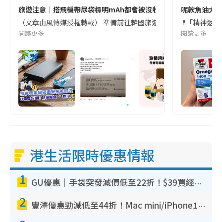
旅遊注意｜搭飛機帶尿袋標明mAh都會被沒收😱出發前切記檢查「1
呢款魚油大家
（文章由風傳媒授權轉載） 準備前往韓國旅遊的民眾，近期要特別留
💊 ｢精神返
閱讀更多
閱讀更多
港生活限時優惠情報
1
GU優惠｜手袋突發減價低至22折！$39買經典波士頓包/餃子袋！飾物同步減價$29起！
2
豐澤優惠勁減低至44折！Mac mini/iPhone17Pro大減價！廚房家電$220起