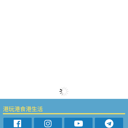
港玩港食港生活