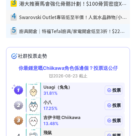
3
港大推賽馬會強化骨骼計劃！$100骨質密度X光檢查 完成免費運動訓練送超市禮券！附參加資格
4
Swarovski Outlet專區低至半價！人氣水晶飾物/小擺設$138起！迪士尼款/水晶高跟鞋都有平
5
廚具開倉｜特福Tefal廚具/家電開倉低至3折！$220起買平底鍋/炒鑊/湯煲！電飯煲/吸塵機/燙斗$418起