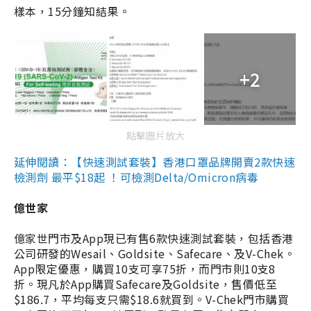
樣本，15分鐘知結果。
+2
點擊圖片放大
延伸閱讀：【快速測試套裝】香港口罩品牌開賣2款快速
檢測劑 最平$18起 ！可檢測Delta/Omicron病毒
億世家
億家世門市及App現已有售6款快速測試套裝，包括香港
公司研發的Wesail、Goldsite、Safecare、及V-Chek。
App限定優惠，購買10支可享75折，而門市則10支8
折。現凡於App購買Safecare及Goldsite，售價低至
$186.7，平均每支只需$18.6就買到。V-Chek門市購買