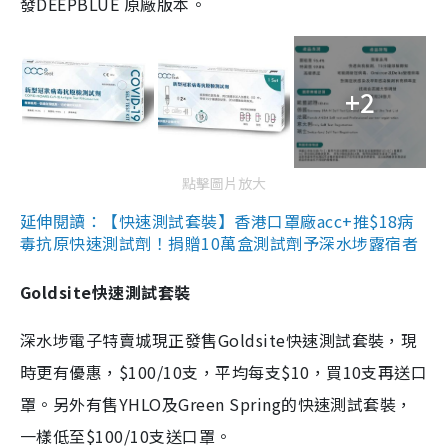
發DEEPBLUE 原廠版本。
+2
點擊圖片放大
延伸閱讀：【快速測試套裝】香港口罩廠acc+推$18病
毒抗原快速測試劑！捐贈10萬盒測試劑予深水埗露宿者
Goldsite快速測試套裝
深水埗電子特賣城現正發售Goldsite快速測試套裝，現
時更有優惠，$100/10支，平均每支$10，買10支再送口
罩。另外有售YHLO及Green Spring的快速測試套裝，
一樣低至$100/10支送口罩。