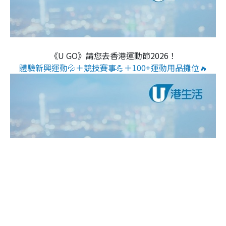
《U GO》請您去香港運動節2026！
體驗新興運動💦＋競技賽事💪＋100+運動用品攤位🔥