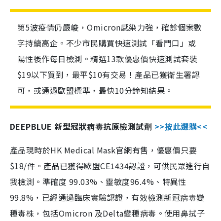
第5波疫情仍嚴峻，Omicron感染力強，確診個案數
字持續高企。不少市民購買快速測試「看門口」或
陽性後作每日檢測。精選13款優惠價快速測試套裝
$19以下買到，最平$10有交易！產品已獲衛生署認
可，或通過歐盟標準，最快10分鐘知結果。
DEEPBLUE 新型冠狀病毒抗原檢測試劑
>>按此選購<<
產品現時於HK Medical Mask官網有售，優惠價只要
$18/件。產品已獲得歐盟CE1434認證，可供民眾進行自
我檢測。準確度 99.03%、靈敏度96.4%、特異性
99.8%，已經通過臨床實驗認證，有效檢測新冠病毒變
種毒株，包括Omicron 及Delta變種病毒。使用鼻拭子