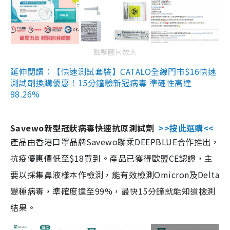
點擊圖片放大
延伸閱讀：【快速測試套裝】CATALO全線門市$16快速
測試劑換購優惠！15分鐘驗新冠病毒 準確性高達
98.26%
Savewo新型冠狀病毒快速抗原測試劑
>>按此選購<<
產品由香港口罩品牌Savewo聯乘DEEPBLUE合作推出，
抗疫優惠價低至$18買到。產品已獲得歐盟CE認證，主
要以採集鼻液樣本作檢測，能有效檢測Omicron及Delta
變種病毒，準確度達至99%，最快15分鐘就能知道檢測
結果。