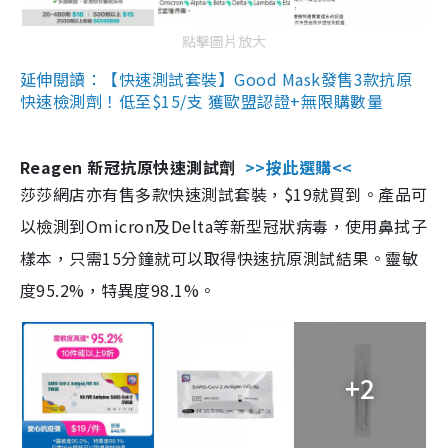
點擊圖片放大
延伸閱讀：【快速測試套裝】Good Mask發售3款抗原
快速檢測劑！低至$15/支 獲歐盟認證+無限購數量
Reagen 新冠抗原快速測試劑
>>按此選購<<
莎莎網店亦有售多款快速測試套裝，$19就買到。產品可
以檢測到Omicron及Delta等新型冠狀病毒，使用鼻拭子
樣本，只需15分鐘就可以取得快速抗原測試結果。靈敏
度95.2%，特異度98.1%。
+2