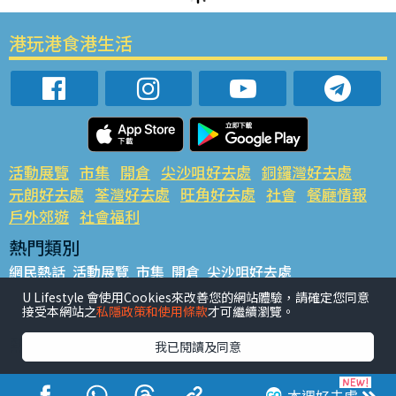
港玩港食港生活
活動展覽
市集
開倉
尖沙咀好去處
銅鑼灣好去處
元朗好去處
荃灣好去處
旺角好去處
社會
餐廳情報
戶外郊遊
社會福利
熱門類別
網民熱話
活動展覽
市集
開倉
尖沙咀好去處
銅鑼灣好去處
元朗好去處
荃灣好去處
旺角好去處
社會
U Lifestyle 會使用Cookies來改善您的網站體驗，請確定您同意
接受本網站之
私隱政策和使用條款
才可繼續瀏覽。
餐廳情報
戶外郊遊
熱門標籤
我已閱讀及同意
#UGO搵好去處
#人氣活動推介
#美食社群熱話
#親子玩樂好去處
#ULifestyle應用程式
#限時搶