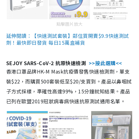
點擊圖片放大
延伸閱讀：【快速測試套裝】鄰住買開賣$9.9快速測試
劑！最快即日發貨 每日15萬盒補貨
SEJOY SARS-CoV-2 抗原快速檢測
>>按此選購<<
香港口罩品牌HK-M Mask抗疫價發售快速檢測劑，單支
裝$22，而購買500套裝低至$20/支買到。產品以鼻咽拭
子方式採樣，準確性高達99%，15分鐘就知結果。產品
已列在歐盟2019冠狀病毒病快速抗原測試通用名單。