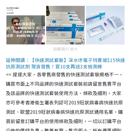
點擊圖片放大
延伸閱讀：【快速測試套裝】深水埗電子特賣城$15快速
抗原測試劑 現貨發售！買10支再送3支檢測棒
<< 提提大家，各零售商發售的快速測試套裝規格不一，
購買市面上不同品牌的快速測試套裝前請留意售賣平台
及該品牌的快速測試套裝使用方法、條款及細則，大家
亦可參考香港衞生署表列認可2019冠狀病毒病快速抗原
測試、歐盟2019冠狀病毒病快速抗原測試通用名單，購
買前留意訂購平台的使用條款及細則，一切以訂購平台
公佈的價錢為準。數量有限，售完即止；所有優惠細則