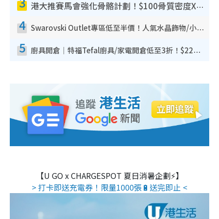
3
港大推賽馬會強化骨骼計劃！$100骨質密度X光檢查 完成免費運動訓練送超市禮券！附參加資格
4
Swarovski Outlet專區低至半價！人氣水晶飾物/小擺設$138起！迪士尼款/水晶高跟鞋都有平
5
廚具開倉｜特福Tefal廚具/家電開倉低至3折！$220起買平底鍋/炒鑊/湯煲！電飯煲/吸塵機/燙斗$418起
【U GO x CHARGESPOT 夏日消暑企劃⚡】
> 打卡即送充電券！限量1000張🔋送完即止 <