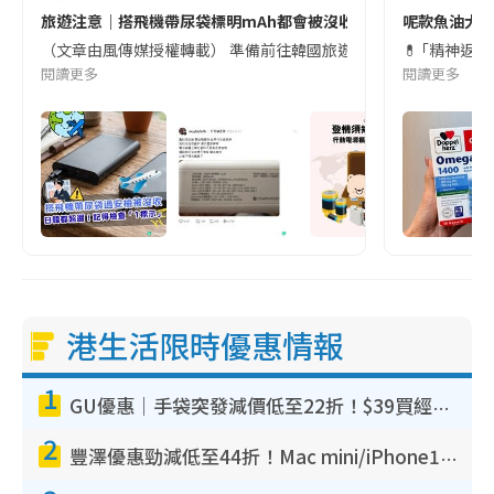
旅遊注意｜搭飛機帶尿袋標明mAh都會被沒收😱出發前切記檢查「1
呢款魚油大家
（文章由風傳媒授權轉載） 準備前往韓國旅遊的民眾，近期要特別留
💊 ｢精神返
閱讀更多
閱讀更多
港生活限時優惠情報
1
GU優惠｜手袋突發減價低至22折！$39買經典波士頓包/餃子袋！飾物同步減價$29起！
2
豐澤優惠勁減低至44折！Mac mini/iPhone17Pro大減價！廚房家電$220起