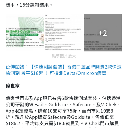
樣本，15分鐘知結果。
+2
點擊圖片放大
延伸閱讀：【快速測試套裝】香港口罩品牌開賣2款快速
檢測劑 最平$18起 ！可檢測Delta/Omicron病毒
億世家
億家世門市及App現已有售6款快速測試套裝，包括香港
公司研發的Wesail、Goldsite、Safecare、及V-Chek。
App限定優惠，購買10支可享75折，而門市則10支8
折。現凡於App購買Safecare及Goldsite，售價低至
$186.7，平均每支只需$18.6就買到。V-Chek門市購買