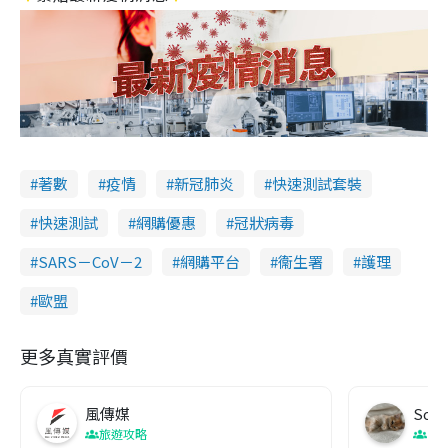
著數
疫情
新冠肺炎
快速測試套裝
快速測試
網購優惠
冠狀病毒
SARS－CoV－2
網購平台
衞生署
護理
歐盟
更多真實評價
風傳媒
Soul
旅遊攻略
生