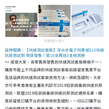
點擊圖片放大
延伸閱讀：【快速測試套裝】深水埗電子特賣城$15快速
抗原測試劑 現貨發售！買10支再送3支檢測棒
<< 提提大家，各零售商發售的快速測試套裝規格不一，
購買市面上不同品牌的快速測試套裝前請留意售賣平台
及該品牌的快速測試套裝使用方法、條款及細則，大家
亦可參考香港衞生署表列認可2019冠狀病毒病快速抗原
測試、歐盟2019冠狀病毒病快速抗原測試通用名單，購
買前留意訂購平台的使用條款及細則，一切以訂購平台
公佈的價錢為準。數量有限，售完即止；所有優惠細則