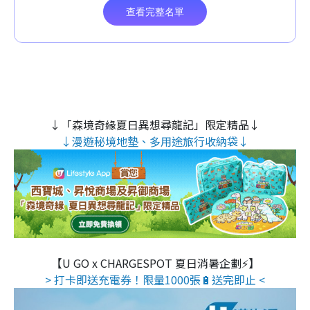
↓「森境奇緣夏日異想尋龍記」限定精品↓
↓漫遊秘境地墊、多用途旅行收納袋↓
【U GO x CHARGESPOT 夏日消暑企劃⚡】
> 打卡即送充電券！限量1000張🔋送完即止 <