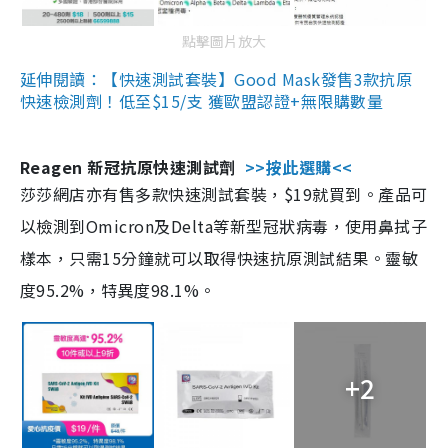
點擊圖片放大
延伸閱讀：【快速測試套裝】Good Mask發售3款抗原
快速檢測劑！低至$15/支 獲歐盟認證+無限購數量
Reagen 新冠抗原快速測試劑
>>按此選購<<
莎莎網店亦有售多款快速測試套裝，$19就買到。產品可
以檢測到Omicron及Delta等新型冠狀病毒，使用鼻拭子
樣本，只需15分鐘就可以取得快速抗原測試結果。靈敏
度95.2%，特異度98.1%。
+2