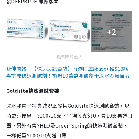
發DEEPBLUE 原廠版本。
+2
點擊圖片放大
延伸閱讀：【快速測試套裝】香港口罩廠acc+推$18病
毒抗原快速測試劑！捐贈10萬盒測試劑予深水埗露宿者
Goldsite快速測試套裝
深水埗電子特賣城現正發售Goldsite快速測試套裝，現
時更有優惠，$100/10支，平均每支$10，買10支再送口
罩。另外有售YHLO及Green Spring的快速測試套裝，
一樣低至$100/10支送口罩。