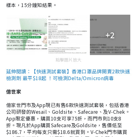
樣本，15分鐘知結果。
+2
點擊圖片放大
延伸閱讀：【快速測試套裝】香港口罩品牌開賣2款快速
檢測劑 最平$18起 ！可檢測Delta/Omicron病毒
億世家
億家世門市及App現已有售6款快速測試套裝，包括香港
公司研發的Wesail、Goldsite、Safecare、及V-Chek。
App限定優惠，購買10支可享75折，而門市則10支8
折。現凡於App購買Safecare及Goldsite，售價低至
$186.7，平均每支只需$18.6就買到。V-Chek門市購買