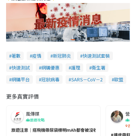
著數
疫情
新冠肺炎
快速測試套裝
快速測試
網購優惠
護理
衞生署
網購平台
冠狀病毒
SARS－CoV－2
歐盟
更多真實評價
風傳媒
營養教
旅遊攻略
生
香港
旅遊注意｜搭飛機帶尿袋標明mAh都會被沒收😱出發前切記檢查「1
#連皮帶籽都