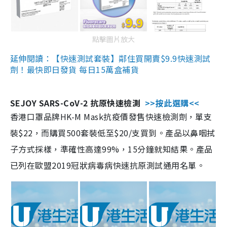
點擊圖片放大
延伸閱讀：【快速測試套裝】鄰住買開賣$9.9快速測試
劑！最快即日發貨 每日15萬盒補貨
SEJOY SARS-CoV-2 抗原快速檢測
>>按此選購<<
香港口罩品牌HK-M Mask抗疫價發售快速檢測劑，單支
裝$22，而購買500套裝低至$20/支買到。產品以鼻咽拭
子方式採樣，準確性高達99%，15分鐘就知結果。產品
已列在歐盟2019冠狀病毒病快速抗原測試通用名單。