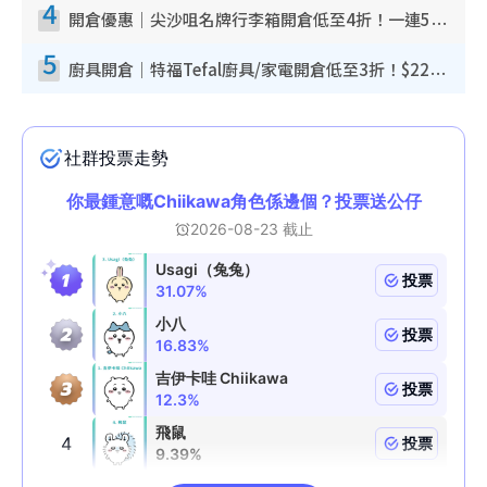
4
開倉優惠｜尖沙咀名牌行李箱開倉低至4折！一連5日 American Tourister/ace./Hallmark $200起！
5
廚具開倉｜特福Tefal廚具/家電開倉低至3折！$220起買平底鍋/炒鑊/湯煲！電飯煲/吸塵機/燙斗$418起