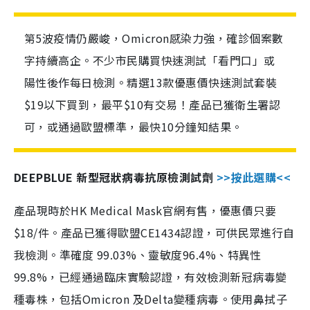
第5波疫情仍嚴峻，Omicron感染力強，確診個案數
字持續高企。不少市民購買快速測試「看門口」或
陽性後作每日檢測。精選13款優惠價快速測試套裝
$19以下買到，最平$10有交易！產品已獲衛生署認
可，或通過歐盟標準，最快10分鐘知結果。
DEEPBLUE 新型冠狀病毒抗原檢測試劑
>>按此選購<<
產品現時於HK Medical Mask官網有售，優惠價只要
$18/件。產品已獲得歐盟CE1434認證，可供民眾進行自
我檢測。準確度 99.03%、靈敏度96.4%、特異性
99.8%，已經通過臨床實驗認證，有效檢測新冠病毒變
種毒株，包括Omicron 及Delta變種病毒。使用鼻拭子