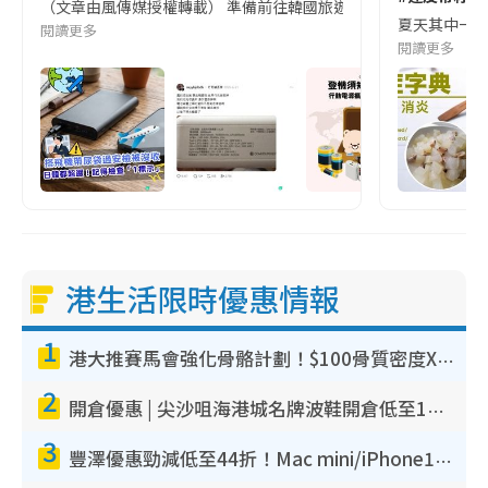
（文章由風傳媒授權轉載） 準備前往韓國旅遊的民眾，近期要特別留
夏天其中一種時
閱讀更多
閱讀更多
港生活限時優惠情報
1
港大推賽馬會強化骨骼計劃！$100骨質密度X光檢查 完成免費運動訓練送超市禮券！附參加資格
2
開倉優惠 | 尖沙咀海港城名牌波鞋開倉低至1折！On鞋$899起／Joy&Peace鞋履$98起
3
豐澤優惠勁減低至44折！Mac mini/iPhone17Pro大減價！廚房家電$220起