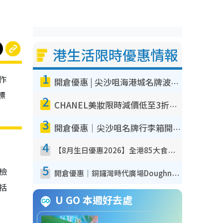
港生活限時優惠情報
1
作
開倉優惠 | 尖沙咀海港城名牌波鞋開倉低至1折！On鞋$899起／Joy&Peace鞋履$98起
標
2
CHANEL美妝限時減價低至3折！人氣粉底/唇膏/精華液低至$275！COCO香水都有平
3
開倉優惠｜尖沙咀名牌行李箱開倉低至4折！一連5日 American Tourister/ace./Hallmark $200起！
4
【8月生日優惠2026】全港85大食買玩著數攻略 自助餐/火鍋放題同行免費＋誠品/DONKI送現金券
5
我檢
開倉優惠｜銅鑼灣時代廣場Doughnut/Campo Marzio開倉低至1折！背囊、書包、手袋劈價$200起
包括
U GO 本週好去處