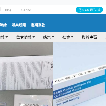
Blog
e-zone
U GO搵好去處
熱話
娛樂新聞
定期存款
情報
飲食情報
娛樂
社會
影片專區