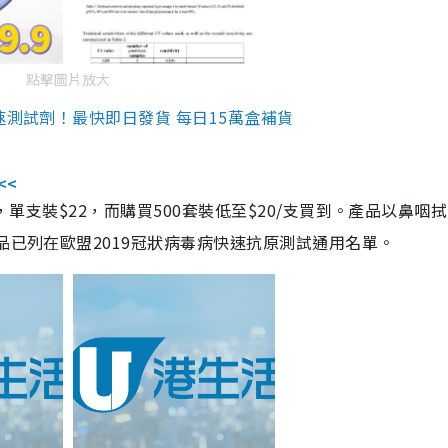
點擊圖片放大
速測試劑！最快即日發貨 每日15萬盒補貨
<<
，單支裝$22，而購買500套裝低至$20/支買到。產品以鼻咽
品已列在歐盟2019冠狀病毒病快速抗原測試通用名單。