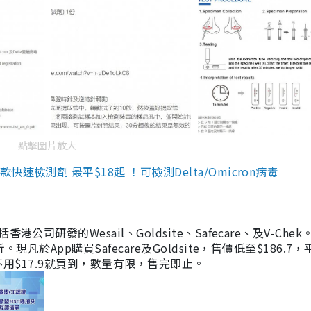
點擊圖片放大
檢測劑 最平$18起 ！可檢測Delta/Omicron病毒
研發的Wesail、Goldsite、Safecare、及V-Chek。
凡於App購買Safecare及Goldsite，售價低至$186.7
均不用$17.9就買到，數量有限，售完即止。