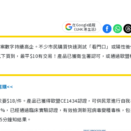
在Google追蹤
《UHK 港生活》
診個案數字持續高企。不少市民購買快速測試「看門口」或陽性後
以下買到，最平$10有交易！產品已獲衛生署認可，或通過歐盟
選購<<
惠價只要$18/件。產品已獲得歐盟CE1434認證，可供民眾進行自
性99.8%，已經通過臨床實驗認證，有效檢測新冠病毒變種毒株，
，15分鐘知結果。