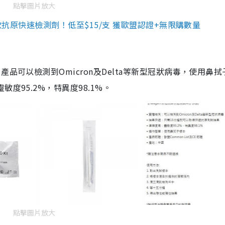
點擊圖片放大
3款抗原快速檢測劑！低至$15/支 獲歐盟認證+無限購數量
品可以檢測到Omicron及Delta等新型冠狀病毒，使用鼻拭
度95.2%，特異度98.1%。
點擊圖片放大