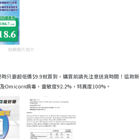
點擊圖片放大
劑，現時只要超低價$9.9就買到，購買前請先注意送貨時間！這款
Omicorn病毒，靈敏度92.2%，特異度100%。