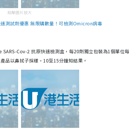
點擊圖片放大
測試劑優惠 無限購數量！可檢測Omicron病毒
are SARS-Cov-2 抗原快速檢測盒，每20劑獨立包裝為1個單位
5。產品以鼻拭子採樣，10至15分鐘知結果。