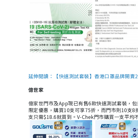
延伸閱讀：【快速測試套裝】香港口罩品牌開賣2款快速
億世家
億家世門市及App現已有售6款快速測試套裝，包括香港公司
限定優惠，購買10支可享75折，而門市則10支8折。現
支只需$18.6就買到。V-Chek門市購買一支平