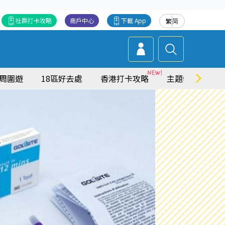
社群打卡攻略
商戶中心
下載 App
繁
简
周圍遊
18區好去處
香港打卡攻略
主題特集