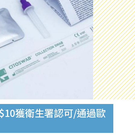
$10獲衛生署認可/通過歐